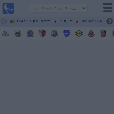
テレ
ビで
サッ
カ
FIFA ワールドカップ 2026
J1 リーグ
YBC ルヴァンカップ
ー。
テレ
ビ放
映試
合ガ
イド
今
後
の
試
合
チ
ー
ム