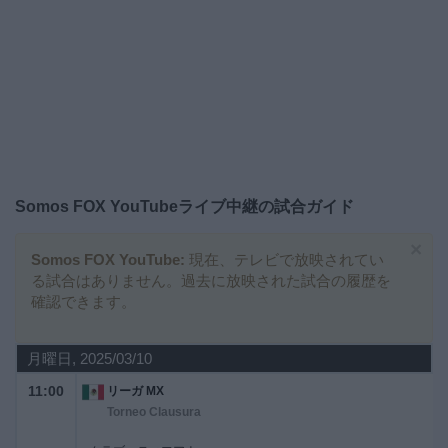
大
会
テ
レ
ビ
チ
Somos FOX YouTube
ライブ中継の試合ガイド
ャ
ン
×
ネ
Somos FOX YouTube:
現在、テレビで放映されてい
ル
る試合はありません。過去に放映された試合の履歴を
確認できます。
ニ
ュ
月曜日, 2025/03/10
ー
11:00
ス
リーガ MX
Torneo Clausura
ウ