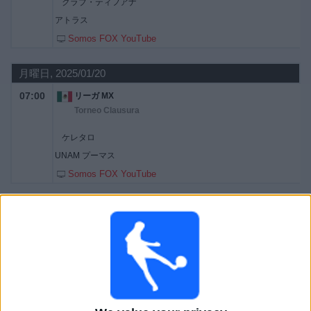
クラブ・ティフアナ
ィ
アトラス
ジ
Somos FOX YouTube
ェ
ッ
ト
月曜日, 2025/01/20
07:00
リーガ MX
Torneo Clausura
ケレタロ
UNAM プーマス
Somos FOX YouTube
木曜日, 2025/01/16
10:00
リーガ MX｜女子
Torneo Clausura
Querétaro Femenino
Mazatlán FC Femenino
Somos FOX YouTube