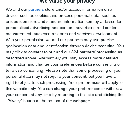
We value your privacy
We and our
partners
store and/or access information on a
土曜日, 2025/01/04
device, such as cookies and process personal data, such as
unique identifiers and standard information sent by a device for
09:00
リーガ MX｜女子
personalised advertising and content, advertising and content
Torneo Clausura
measurement, audience research and services development.
With your permission we and our partners may use precise
Atlas Femenino
geolocation data and identification through device scanning. You
Santos Laguna Femenino
may click to consent to our and our 824 partners’ processing as
Somos FOX YouTube
described above. Alternatively you may access more detailed
information and change your preferences before consenting or
to refuse consenting.
Please note that some processing of your
木曜日, 2024/11/28
personal data may not require your consent, but you have a
11:10
リーガ MX
right to object to such processing. Your preferences will apply to
1/4ファイナル
this website only. You can change your preferences or withdraw
your consent at any time by returning to this site and clicking the
クラブ・ティフアナ
"Privacy" button at the bottom of the webpage.
クルス・アスル
Somos FOX YouTube