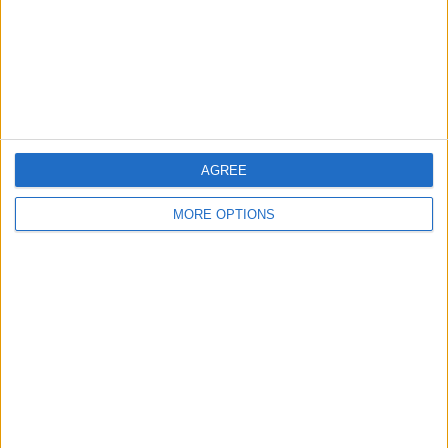
土曜日, 2024/09/28
08:00
リーガ MX｜女子
Atlas Femenino
Atlético San Luis Femenino
Somos FOX YouTube
AGREE
10:00
リーガ MX
MORE OPTIONS
ケレタロ
ネカクサ
Somos FOX YouTube
12:05
リーガ MX
クラブ・ティフアナ
マサトランFC
Somos FOX YouTube