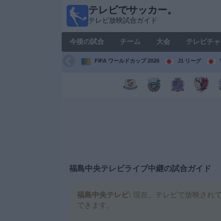
テレビでサッカー。
テレ
テレビ放映試合ガイド
ビで
サッ
今後の試合
チーム
大会
テレビチャ
カ
ー。
FIFA ワールドカップ 2026
J1 リーグ
テレ
ビ放
映試
合ガ
イド
今
後
の
試
福島中央テレビ
ライブ中継の試合ガイド
合
福島中央テレビ:
現在、テレビで放映されて
チ
できます。
ー
ム