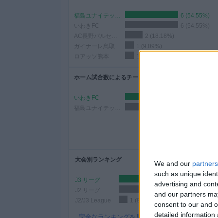
ィ
福島ユナイテッドFC
6 (54.55%)
ジ
いわきFC
6 (54.55%)
ェ
AC長野パルセイロ
2 (18.18%)
ッ
ガイナーレ鳥取
1 (9.09%)
ト
ロアッソ熊本
1 (9.09%)
ホーム試合数によるチームランキング
いわきFC
6 (54.55%)
福島ユナイテッドFC
5 (45.45%)
大会別ランキング
We and our
partners
such as unique ident
J3 リーグ
5 (45.45%)
advertising and con
J2 リーグ
5 (45.45%)
and our partners may
J2/J3 League
1 (9.09%)
consent to our and o
detailed information
完全なランキングを見る