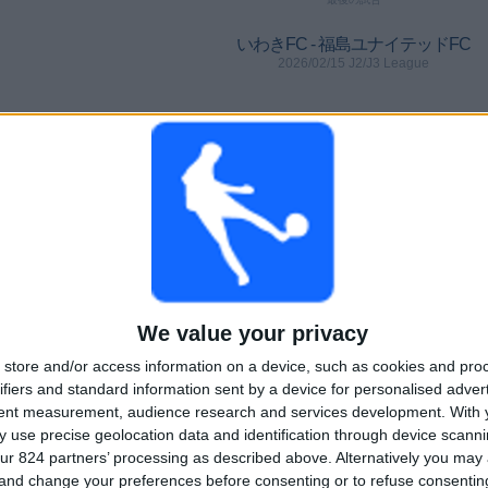
いわきFC - 福島ユナイテッドFC
2026/02/15 J2/J3 League
アウェイ試合数によるチームランキング
AC長野パルセイロ
2 (18.18%)
ガイナーレ鳥取
1 (9.09%)
ロアッソ熊本
1 (9.09%)
鹿児島ﾕﾅｲﾃｯﾄﾞFC
1 (9.09%)
大宮アルディージャ
1 (9.09%)
We value your privacy
スポーツ別ランキング
store and/or access information on a device, such as cookies and pro
ifiers and standard information sent by a device for personalised adver
フットボール
11 (100%)
tent measurement, audience research and services development.
With 
 use precise geolocation data and identification through device scanni
完全なランキングを見る
ur 824 partners’ processing as described above. Alternatively you ma
 and change your preferences before consenting or to refuse consentin