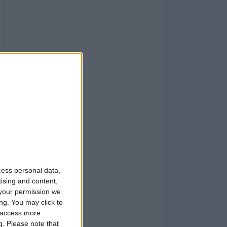
cess personal data,
tising and content,
your permission we
ng. You may click to
y access more
g.
Please note that