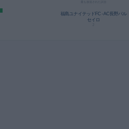
最も放送された試合
福島ユナイテッドFC - AC長野パル
セイロ
2