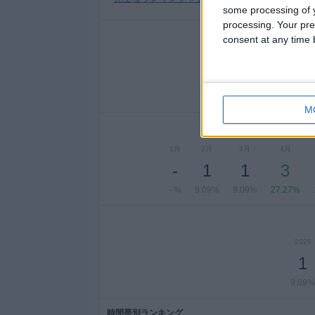
some processing of y
processing. Your pre
consent at any time b
月曜日
火曜日
水
-
-
- %
- %
- 
M
1月
2月
3月
4月
-
1
1
3
- %
9.09%
9.09%
27.27%
2026
1
9.09%
時間帯別ランキング