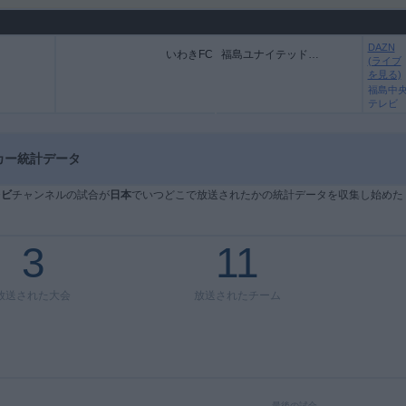
DAZN
いわきFC
福島ユナイテッドFC
(ライブ
を見る)
福島中
テレビ
カー統計データ
レビ
チャンネルの試合が
日本
でいつどこで放送されたかの統計データを収集し始めた
3
11
放送された大会
放送されたチーム
最後の試合