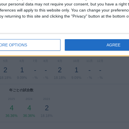
our personal data may not require your consent, but you have a right t
ferences will apply to this website only. You can change your preferen
曜日別試合数
y returning to this site and clicking the "Privacy" button at the bottom
曜日
木曜日
金曜日
土曜日
日曜日
-
-
-
4
7
%
- %
- %
36.36%
63.64%
ORE OPTIONS
AGREE
月別試合数
5月
6月
7月
8月
9月
10月
11月
12月
2
1
-
-
2
1
-
-
18.18%
9.09%
- %
- %
18.18%
9.09%
- %
- %
年ごとの試合数
2025
2024
2023
4
4
2
36.36%
36.36%
18.18%