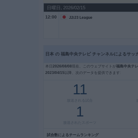
日曜日, 2026/02/15
大
12:00
J2/J3 League
会
テ
レ
ビ
日本 の 福島中央テレビ チャンネルによるサッ
チ
ャ
本日
2026/08/08
現在、このウェブサイトが
福島中央テ
ン
2023/04/15
以降、次のデータを提供できます:
ネ
11
ル
放送される試合
ニ
1
ュ
ー
ス
放送されたスポーツ
試合数によるチームランキング
ウ