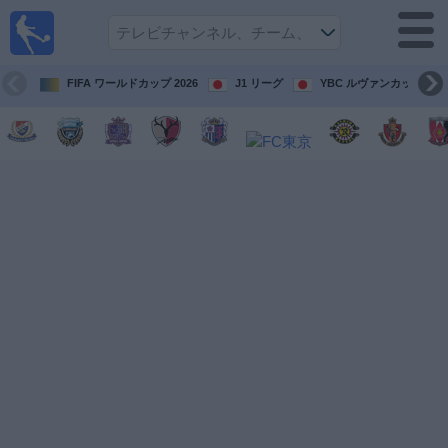
テレ
ビで
サッ
カ
FIFA ワールドカップ 2026
J1 リーグ
YBC ルヴァンカップ
ー。
テレ
ビ放
映試
合ガ
イド
今
後
の
試
合
チ
ー
ム