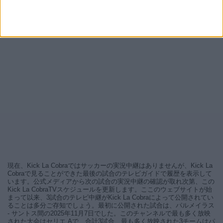
現在、Kick La Cobraではサッカーの実況中継はありませんが、Kick La
Cobraで見ることができた最後の試合のテレビガイドで履歴を表示して
います。公式メディアから次の試合の実況中継の確認が取れ次第、この
Kick La CobraTVスケジュールを更新します。ここのウェブサイトが始
まって以来、3試合のテレビ中継がKick La Cobraによって公開されてい
ることは多分ご存知でしょう。最初に公開された試合は、パルメイラス
- サントス間の2025年11月7日でした。このチャンネルで最も多く放映
された大会はセリエ Aで、合計3試合、最も多く放映された3チームはパ