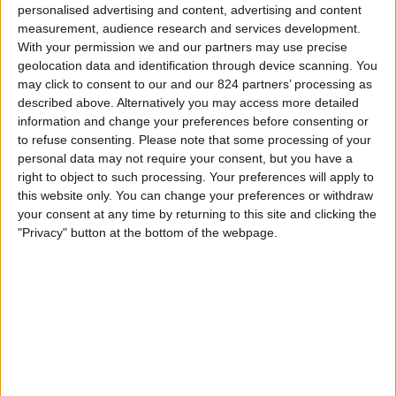
サンパウロ
personalised advertising and content, advertising and content
ィ
measurement, audience research and services development.
Fanatiz (ライブを見る)
Kick La Cobra
ジ
With your permission we and our partners may use precise
ェ
geolocation data and identification through device scanning. You
ッ
水曜日, 2025/11/26
may click to consent to our and our 824 partners’ processing as
ト
described above. Alternatively you may access more detailed
08:30
セリエ A
information and change your preferences before consenting or
Arena do Grêmio, Porto Alegre
to refuse consenting.
Please note that some processing of your
グレミオ
personal data may not require your consent, but you have a
right to object to such processing. Your preferences will apply to
パルメイラス
this website only. You can change your preferences or withdraw
Kick La Cobra
your consent at any time by returning to this site and clicking the
"Privacy" button at the bottom of the webpage.
金曜日, 2025/11/07
08:30
セリエ A
パルメイラス
サントス
Fanatiz (ライブを見る)
Kick La Cobra