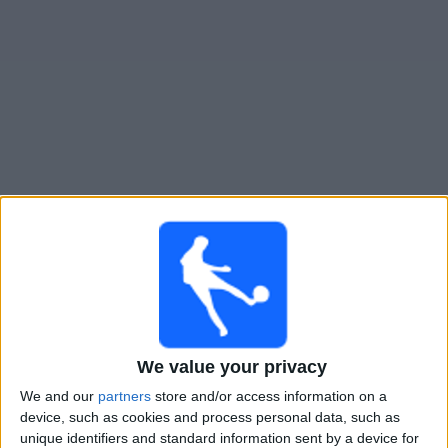
大
会
テ
レ
ビ
チ
Kick La Cobra
ライブ中継の試合ガイド
ャ
ン
×
ネ
Kick La Cobra:
現在、テレビで放映されている試合は
ル
ありません。過去に放映された試合の履歴を確認でき
ます。
ニ
ュ
木曜日, 2026/02/05
We value your privacy
ー
07:00
ス
セリエ A
We and our
partners
store and/or access information on a
device, such as cookies and process personal data, such as
サントス
unique identifiers and standard information sent by a device for
ウ