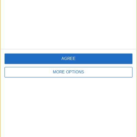
大会別ランキング
セリエ A
3 (100%)
完全なランキングを見る
スポーツ別ランキング
AGREE
フットボール
3 (100%)
MORE OPTIONS
完全なランキングを見る
曜日別試合数
月曜日
火曜日
水曜日
木曜日
金曜日
土曜日
-
-
1
1
1
-
- %
- %
33.33%
33.33%
33.33%
- %
日曜日