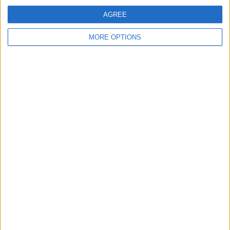
AGREE
月曜日
火曜日
水曜日
木曜日
金曜日
土曜日
-
-
-
-
-
3
MORE OPTIONS
- %
- %
- %
- %
- %
27.27%
日曜日
8
72.73%
月別試合数
1月
2月
3月
4月
5月
6月
7月
8月
9月
-
-
1
4
2
-
-
-
-
- %
- %
9.09%
36.36%
18.18%
- %
- %
- %
- %
10月
11月
12月
3
1
-
27.27%
9.09%
- %
年ごとの試合数