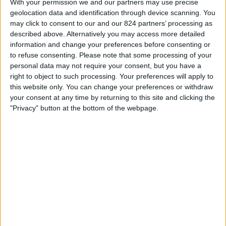
With your permission we and our partners may use precise
ロアッソ熊本
ィ
geolocation data and identification through device scanning. You
DAZN (ライブを見る)
日本海テレビ
ジ
may click to consent to our and our 824 partners’ processing as
ェ
described above. Alternatively you may access more detailed
ッ
information and change your preferences before consenting or
日本 の 日本海テレビ チャンネルによるサッカー統計データ
ト
to refuse consenting.
Please note that some processing of your
personal data may not require your consent, but you have a
本日
2026/08/07
現在、このウェブサイトが
日本海テレビ
チャンネルの試合
right to object to such processing. Your preferences will apply to
が
日本
でいつどこで放送されたかの統計データを収集し始めた
2023/03/26
this website only. You can change your preferences or withdraw
以降、次のデータを提供できます:
your consent at any time by returning to this site and clicking the
"Privacy" button at the bottom of the webpage.
11
放送される試合
2
放送された大会
10
放送されたチーム