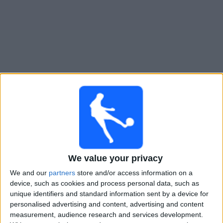
大
会
テ
レ
ビ
チ
日本海テレビ
ライブ中継の試合ガイド
ャ
ン
×
ネ
日本海テレビ:
現在、テレビで放映されている試合は
ル
ありません。過去に放映された試合の履歴を確認でき
ます。
We value your privacy
ニ
We and our
partners
store and/or access information on a
ュ
土曜日, 2026/04/25
device, such as cookies and process personal data, such as
ー
unique identifiers and standard information sent by a device for
14:00
ス
J2/J3 League
personalised advertising and content, advertising and content
ガイナーレ鳥取
measurement, audience research and services development.
ウ