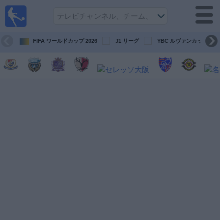
テレ
ビで
サッ
カ
FIFA ワールドカップ 2026
J1 リーグ
YBC ルヴァンカップ
ー。
テレ
ビ放
映試
合ガ
イド
今
後
の
試
合
チ
ー
ム