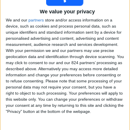
浦和レッズ
ィ
DAZN (ライブを見る)
テレビ新広島
We value your privacy
ジ
ェ
We and our
partners
store and/or access information on a
ッ
土曜日, 2025/05/03
device, such as cookies and process personal data, such as
ト
unique identifiers and standard information sent by a device for
13:00
J1 リーグ
personalised advertising and content, advertising and content
measurement, audience research and services development.
サンフレッチェ広島
With your permission we and our partners may use precise
アビスパ福岡
geolocation data and identification through device scanning. You
DAZN (ライブを見る)
テレビ新広島
may click to consent to our and our 824 partners’ processing as
described above. Alternatively you may access more detailed
日曜日, 2024/11/03
information and change your preferences before consenting or
to refuse consenting.
Please note that some processing of your
12:00
J1 リーグ
personal data may not require your consent, but you have a
right to object to such processing. Your preferences will apply to
サンフレッチェ広島
this website only. You can change your preferences or withdraw
京都サンガ
your consent at any time by returning to this site and clicking the
DAZN (ライブを見る)
テレビ新広島
ABEMA
"Privacy" button at the bottom of the webpage.
土曜日, 2024/03/30