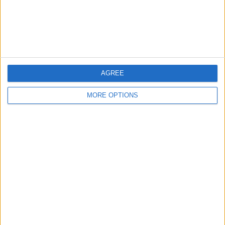
最後の試合
サンフレッチェ広島 - 浦和レッズ
2025/11/09 J1 リーグ
ホーム試合数によるチームランキング
AGREE
サンフレッチェ広島
5 (100%)
MORE OPTIONS
アウェイ試合数によるチームランキング
アビスパ福岡
2 (40%)
ガンバ大阪
1 (20%)
京都サンガ
1 (20%)
浦和レッズ
1 (20%)
大会別ランキング
J1 リーグ
5 (100%)