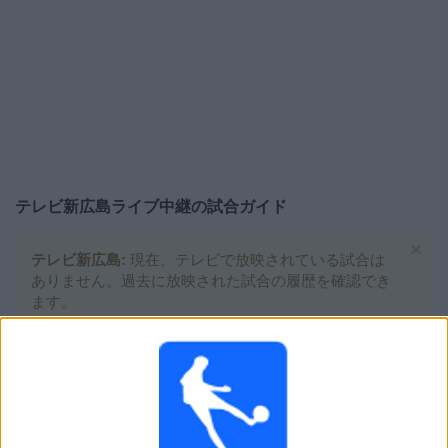
大
会
テ
レ
ビ
チ
テレビ新広島
ライブ中継の試合ガイド
ャ
ン
×
ネ
テレビ新広島:
現在、テレビで放映されている試合は
ル
ありません。過去に放映された試合の履歴を確認でき
ます。
ニ
ュ
日曜日, 2025/11/09
ー
PD
ス
J1 リーグ
サンフレッチェ広島
ウ