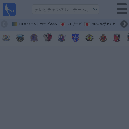
テレ
ビで
サッ
カ
FIFA ワールドカップ 2026
J1 リーグ
YBC ルヴァンカップ
ー。
テレ
ビ放
映試
合ガ
イド
今
後
の
試
合
チ
ー
ム