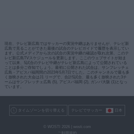
現在、テレビ新広島ではサッカーの実況中継はありませんが、テレビ新
広島で見ることができた最後の試合のテレビガイドで履歴を表示してい
ます。公式メディアから次の試合の実況中継の確認が取れ次第、このテ
レビ新広島TVスケジュールを更新します。ここのウェブサイトが始ま
って以来、5試合のテレビ中継がテレビ新広島によって公開されている
ことは多分ご存知でしょう。最初に公開された試合は、サンフレッチェ
広島 - アビスパ福岡間の2023年5月7日でした。このチャンネルで最も多
く放映された大会はJ1 リーグで、合計5試合、最も多く放映された3チ
ームはサンフレッチェ広島 (5), アビスパ福岡 (2), ガンバ大阪 (1)となっ
ています。
タイムゾーンを切り替える
テレビでサッカー
日本
© WOSTI 2026 |
wosti.com
ご利用規約