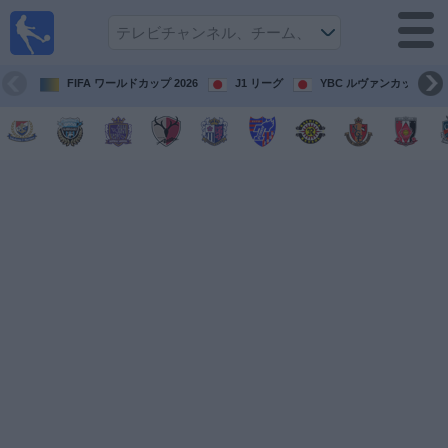
テレ
ビで
サッ
カ
FIFA ワールドカップ 2026
J1 リーグ
YBC ルヴァンカップ
ー。
テレ
ビ放
映試
合ガ
イド
今
後
の
試
合
チ
ー
ム