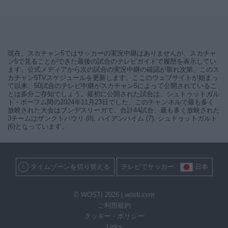
現在、スカチャン5ではサッカーの実況中継はありませんが、スカチャ
ン5で見ることができた最後の試合のテレビガイドで履歴を表示してい
ます。公式メディアから次の試合の実況中継の確認が取れ次第、このス
カチャン5TVスケジュールを更新します。ここのウェブサイトが始まっ
て以来、50試合のテレビ中継がスカチャン5によって公開されているこ
とは多分ご存知でしょう。最初に公開された試合は、シュトゥットガル
ト - ボーフム間の2024年11月23日でした。このチャンネルで最も多く
放映された大会はブンデスリーガで、合計44試合、最も多く放映された
3チームはザンクトパウリ (8), ハイデンハイム (7), シュトゥットガルト
(6)となっています。
タイムゾーンを切り替える
テレビでサッカー
日本
© WOSTI 2026 |
wosti.com
ご利用規約
クッキー・ポリシー
Links