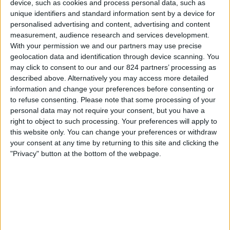
device, such as cookies and process personal data, such as
サンフレッチェ広島
ィ
unique identifiers and standard information sent by a device for
スカチャン5
SPOOX
ジ
personalised advertising and content, advertising and content
ェ
measurement, audience research and services development.
ッ
水曜日, 2025/08/06
With your permission we and our partners may use precise
ト
geolocation data and identification through device scanning. You
18:30
天皇杯
may click to consent to our and our 824 partners’ processing as
described above. Alternatively you may access more detailed
町田ゼルビア
information and change your preferences before consenting or
京都サンガ
to refuse consenting.
Please note that some processing of your
スカチャン5
SPOOX
personal data may not require your consent, but you have a
right to object to such processing. Your preferences will apply to
this website only. You can change your preferences or withdraw
水曜日, 2025/07/16
your consent at any time by returning to this site and clicking the
18:30
天皇杯
"Privacy" button at the bottom of the webpage.
セレッソ大阪
徳島ヴォルティス
SPOOX
スカチャン5
他の日