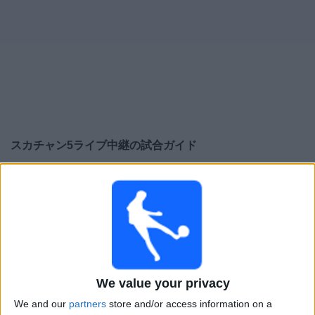
大
会
テ
レ
ビ
チ
スカチャン5
ライブ中継の試合ガイド
ャ
ン
×
ネ
スカチャン5:
現在、テレビで放映されている試合はあ
ル
りません。過去に放映された試合の履歴を確認できま
す。
ニ
ュ
水曜日, 2025/08/27
ー
18:30
ス
天皇杯
We value your privacy
名古屋グランパス
We and our
partners
store and/or access information on a
ウ