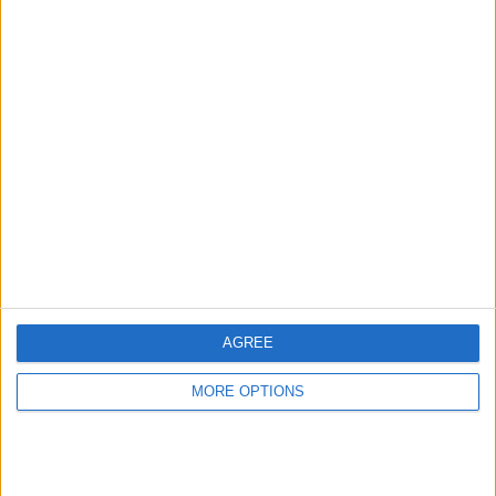
アウェイ試合数によるチームランキング
フライブルク
16 (8.79%)
フランクフルト
16 (8.79%)
FCアウクスブルク
11 (6.04%)
ホッフェンハイム
11 (6.04%)
ブレーメン
11 (6.04%)
大会別ランキング
ブンデスリーガ
165 (90.66%)
天皇杯
14 (7.69%)
Chibagin Cup
2 (1.1%)
AGREE
友好的
1 (0.55%)
完全なランキングを見る
MORE OPTIONS
スポーツ別ランキング
フットボール
182 (100%)