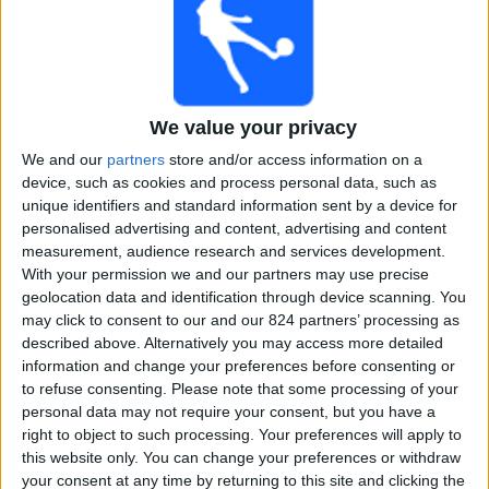
大分トリニータ
ィ
DAZN (ライブを見る)
大分放送
ジ
チューリップテレビ
ェ
ッ
ト
日曜日, 2025/03/02
We value your privacy
13:00
J2 リーグ
We and our
partners
store and/or access information on a
device, such as cookies and process personal data, such as
カターレ富山
unique identifiers and standard information sent by a device for
ヴァンフォーレ甲府
personalised advertising and content, advertising and content
measurement, audience research and services development.
DAZN (ライブを見る)
チューリップテレビ
With your permission we and our partners may use precise
geolocation data and identification through device scanning. You
日曜日, 2024/09/29
may click to consent to our and our 824 partners’ processing as
described above. Alternatively you may access more detailed
14:05
J3 リーグ
information and change your preferences before consenting or
カターレ富山
to refuse consenting.
Please note that some processing of your
personal data may not require your consent, but you have a
カマタマーレ讃岐
right to object to such processing. Your preferences will apply to
DAZN (ライブを見る)
チューリップテレビ
this website only. You can change your preferences or withdraw
your consent at any time by returning to this site and clicking the