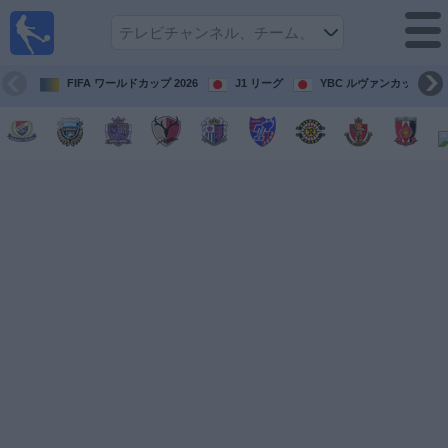
テレ
ビで
サッ
カ
FIFA ワールドカップ 2026
J1 リーグ
YBC ルヴァンカップ
ー。
テレ
ビ放
映試
合ガ
イド
今
後
の
試
合
チ
ー
ム