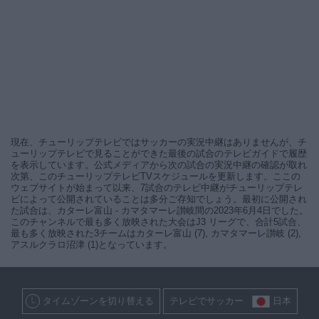
現在、チューリップテレビではサッカーの実況中継はありませんが、チ
ューリップテレビで見ることができた最後の試合のテレビガイドで履歴
を表示しています。公式メディアから次の試合の実況中継の確認が取れ
次第、このチューリップテレビTVスケジュールを更新します。ここの
ウェブサイトが始まって以来、7試合のテレビ中継がチューリップテレ
ビによって公開されていることは多分ご存知でしょう。最初に公開され
た試合は、カターレ富山 - カマタマーレ讃岐間の2023年6月4日でした。
このチャンネルで最も多く放映された大会はJ3 リーグで、合計5試合、
最も多く放映された3チームはカターレ富山 (7), カマタマーレ讃岐 (2),
アスルクラロ沼津 (1)となっています。
タイムゾーンを切り替える
テレビでサッカー
日本