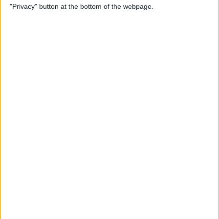
日曜日, 2024/06/16
"Privacy" button at the bottom of the webpage.
14:05
J3 リーグ
カターレ富山
大宮アルディージャ
DAZN (ライブを見る)
チューリップテレビ
金曜日, 2024/05/03
14:00
J3 リーグ
カターレ富山
テゲバジャーロ宮崎
DAZN (ライブを見る)
チューリップテレビ