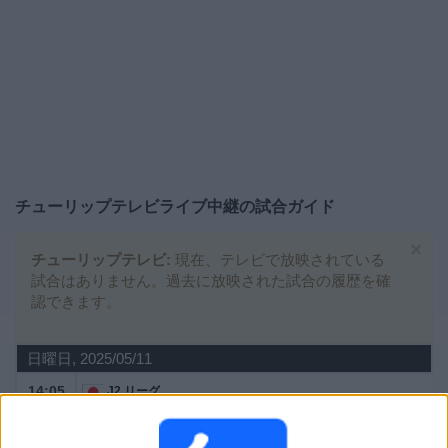
大
会
テ
レ
ビ
チ
チューリップテレビ
ライブ中継の試合ガイド
ャ
ン
×
ネ
チューリップテレビ:
現在、テレビで放映されている
ル
試合はありません。過去に放映された試合の履歴を確
認できます。
ニ
ュ
日曜日, 2025/05/11
ー
14:05
ス
J2 リーグ
カターレ富山
ウ