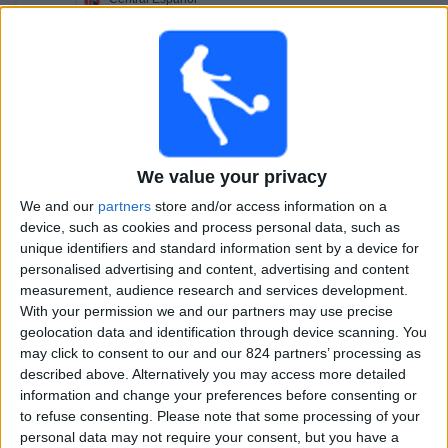
ィ
Progreso
ジ
Antel TV Internacional
ェ
ッ
ト
の試合 今日 日曜日, 2026/08/09
03:00
1部リーグ
We value your privacy
Liverpool M.
Albion
We and our
partners
store and/or access information on a
device, such as cookies and process personal data, such as
Antel TV Internacional
unique identifiers and standard information sent by a device for
06:30
1部リーグ
personalised advertising and content, advertising and content
measurement, audience research and services development.
Montevideo City
With your permission we and our partners may use precise
Penarol
geolocation data and identification through device scanning. You
may click to consent to our and our 824 partners’ processing as
Antel TV Internacional
described above. Alternatively you may access more detailed
23:00
1部リーグ
information and change your preferences before consenting or
to refuse consenting.
Please note that some processing of your
Danubio
personal data may not require your consent, but you have a