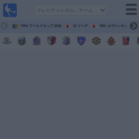
テレ
ビで
サッ
カ
FIFA ワールドカップ 2026
J1 リーグ
YBC ルヴァンカップ
ー。
テレ
ビ放
映試
合ガ
イド
今
後
の
試
合
チ
ー
ム