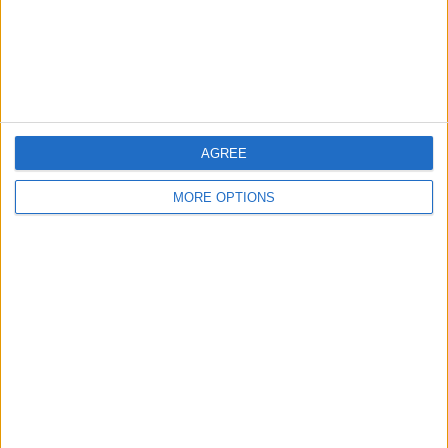
1 テレビの無料放送チャンネル
100%
合計
合計
16
1
Total equipos
CANALES
試合数によるチームランキング
AGREE
Wanderers
21 (13.04%)
MORE OPTIONS
Penarol
21 (13.04%)
Cerro Largo
21 (13.04%)
CA Cerro
20 (12.42%)
Defensor Sp.
20 (12.42%)
完全なランキングを見る
無料放送の試合数によるチームランキング
Wanderers
21 (13.04%)
Penarol
21 (13.04%)
Cerro Largo
21 (13.04%)