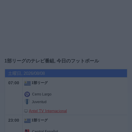
大
会
テ
レ
ビ
チ
1部リーグのテレビ番組, 今日のフットボール
ャ
ン
土曜日, 2026/08/08
ネ
ル
07:00
1部リーグ
Cerro Largo
ニ
Juventud
ュ
ー
Antel TV Internacional
ス
23:00
1部リーグ
ウ
Central Español