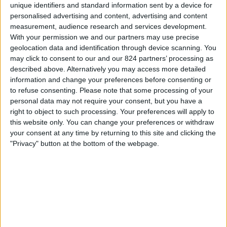
ｱﾙﾐﾆｱ･ﾋﾞｰﾚﾌｪﾙﾄ
unique identifiers and standard information sent by a device for
ィ
ブレーメン
personalised advertising and content, advertising and content
ジ
measurement, audience research and services development.
DAZN (ライブを見る)
ェ
With your permission we and our partners may use precise
ッ
geolocation data and identification through device scanning. You
ト
日曜日, 2025/05/25
may click to consent to our and our 824 partners’ processing as
described above. Alternatively you may access more detailed
03:00
DFB ポカール
information and change your preferences before consenting or
決勝
to refuse consenting.
Please note that some processing of your
personal data may not require your consent, but you have a
ｱﾙﾐﾆｱ･ﾋﾞｰﾚﾌｪﾙﾄ
right to object to such processing. Your preferences will apply to
シュトゥットガルト
this website only. You can change your preferences or withdraw
DAZN (ライブを見る)
your consent at any time by returning to this site and clicking the
"Privacy" button at the bottom of the webpage.
土曜日, 2025/05/17
20:30
3.リーガ
ｱﾙﾐﾆｱ･ﾋﾞｰﾚﾌｪﾙﾄ
マンハイム
OneFootball PPV