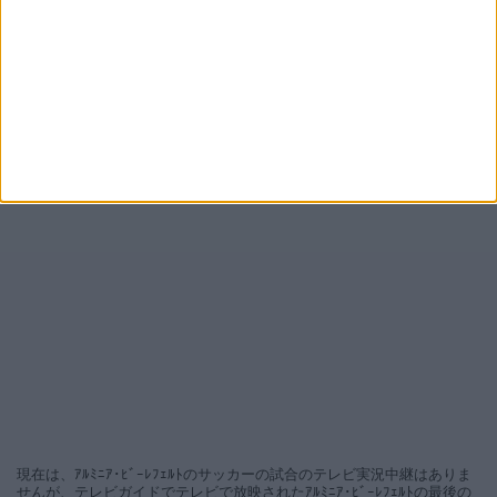
現在は、ｱﾙﾐﾆｱ･ﾋﾞｰﾚﾌｪﾙﾄのサッカーの試合のテレビ実況中継はありま
せんが、テレビガイドでテレビで放映されたｱﾙﾐﾆｱ･ﾋﾞｰﾚﾌｪﾙﾄの最後の