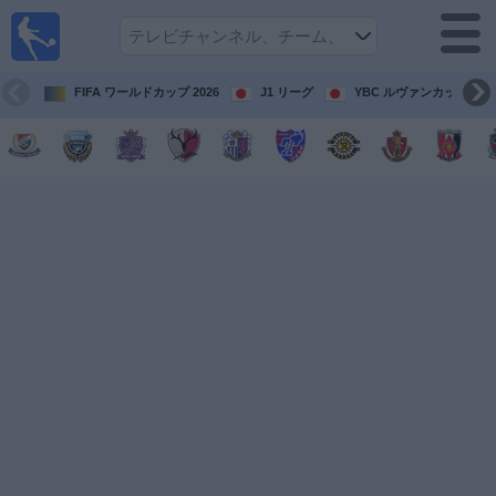
テレ
ビで
サッ
カ
FIFA ワールドカップ 2026
J1 リーグ
YBC ルヴァンカップ
ー。
テレ
ビ放
映試
合ガ
イド
今
後
の
試
合
チ
ー
ム