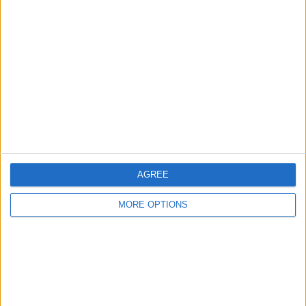
2
2
18
大会
VS ｴﾈﾙｷﾞｰ･ｺｯﾄ
対戦相手
ﾌﾞｽ
チーム別ランキング
ｴﾈﾙｷﾞｰ･ｺｯﾄﾌﾞｽ
2 (8%)
ﾛｰﾄｳﾞｧｲｽ･ｴｯｾﾝ
2 (8%)
ハンザ・ロストック
2 (8%)
SGﾃﾞｨﾅﾓ･ﾄﾞﾚｽﾃﾞﾝ
2 (8%)
マンハイム
2 (8%)
AGREE
完全なランキングを見る
MORE OPTIONS
大会別ランキング
3.リーガ
21 (84%)
DFB ポカール
4 (16%)
完全なランキングを見る