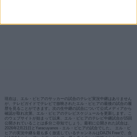
現在は、エル・ビヒアのサッカーの試合のテレビ実況中継はありません
が、テレビガイドでテレビで放映されたエル・ビヒアの最後の試合の履
歴を見ることができます。次の生中継の試合について公式メディアから
確認が取れ次第、エル・ビヒアのテレビスケジュールを更新します。こ
のウェブサイトが始まって以来、エル・ビヒアのテレビ中継試合が15回
公開されていることは多分ご存知でしょう。最初に公開された試合は、
2026年2月21日とYaracuyanos - エル・ビヒアの試合でした。 エル・ビ
ヒアの実況中継を最も多く放送しているチャンネルはDAZN Freeで、合