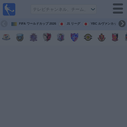
テレ
ビで
サッ
カ
FIFA ワールドカップ 2026
J1 リーグ
YBC ルヴァンカップ
ー。
テレ
ビ放
映試
合ガ
イド
今
後
の
試
合
チ
ー
ム