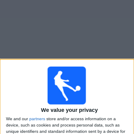
大
会
テ
レ
ビ
チ
エル・ビヒア
でテレビ放映の試合ガイド
ャ
ン
×
ネ
エル・ビヒア:
現在、テレビで放映されている試合は
ル
ありません。過去に放映された試合の履歴を確認でき
ます。
ニ
ュ
月曜日, 2026/05/25
We value your privacy
ー
04:30
ス
ベネズエラ2部リーグ
We and our
partners
store and/or access information on a
device, such as cookies and process personal data, such as
エル・ビヒア
unique identifiers and standard information sent by a device for
ウ