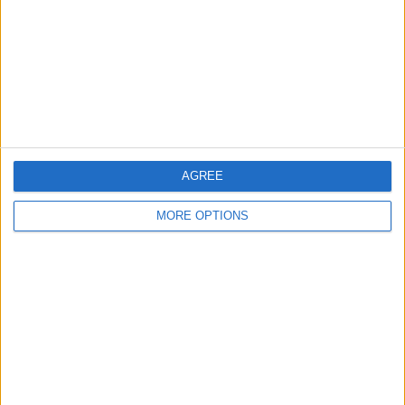
チーム別ランキング
レアル・フロンテラ
6 (14.63%)
ウレナ
6 (14.63%)
プエルト・カベージョ
5 (12.2%)
ティタネスFC
4 (9.76%)
アカデミア・レイ
4 (9.76%)
完全なランキングを見る
AGREE
大会別ランキング
MORE OPTIONS
ベネズエラ2部リーグ
41 (100%)
完全なランキングを見る
曜日別試合数
月曜日
火曜日
水曜日
木曜日
金曜日
土曜日
23
-
-
5
1
-