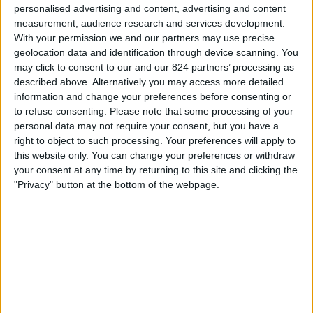
ウレナ
personalised advertising and content, advertising and content
ィ
measurement, audience research and services development.
DAZN Free (無料で見る)
ジ
With your permission we and our partners may use precise
ェ
geolocation data and identification through device scanning. You
ッ
木曜日, 2026/05/21
may click to consent to our and our 824 partners’ processing as
ト
06:30
described above. Alternatively you may access more detailed
ベネズエラ2部リーグ
information and change your preferences before consenting or
アカデミア・レイ
to refuse consenting.
Please note that some processing of your
personal data may not require your consent, but you have a
エル・ビヒア
right to object to such processing. Your preferences will apply to
DAZN Free (無料で見る)
this website only. You can change your preferences or withdraw
your consent at any time by returning to this site and clicking the
日曜日, 2026/05/17
"Privacy" button at the bottom of the webpage.
04:30
ベネズエラ2部リーグ
エル・ビヒア
Zamora FC B
DAZN Free (無料で見る)
他の日