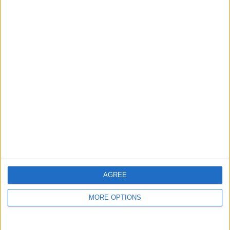
1
1
1
大会
VS Wuhan
対戦相手
Jiangda WFC
チーム別ランキング
Wuhan Jiangda WFC
1 (100%)
完全なランキングを見る
大会別ランキング
FIFA Women’s Champions Cup
1 (100%)
完全なランキングを見る
AGREE
曜日別試合数
MORE OPTIONS
月曜日
火曜日
水曜日
木曜日
金曜日
土曜日
日曜日
-
-
1
-
-
-
-