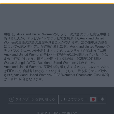
現在は、Auckland United Womenのサッカーの試合のテレビ実況中継は
ありませんが、テレビガイドでテレビで放映されたAuckland United
Womenの最後の試合の履歴を見ることができます。次の生中継の試合
について公式メディアから確認が取れ次第、Auckland United Womenの
テレビスケジュールを更新します。このウェブサイトが始まって以来、
Auckland United Womenのテレビ中継試合が1回公開されていることは
多分ご存知でしょう。最初に公開された試合は、2025年10月8日と
Wuhan Jiangda WFC - Auckland United Womenの試合でした。
Auckland United Womenの実況中継を最も多く放送しているチャンネル
はFIFA+で、合計1試合となっています。そして、最も多くテレビ放映
されたAuckland United WomenのFIFA Women’s Champions Cupの試合
は、合計1試合となります。
タイムゾーンを切り替える
テレビでサッカー
日本
© WOSTI 2026 |
wosti.com