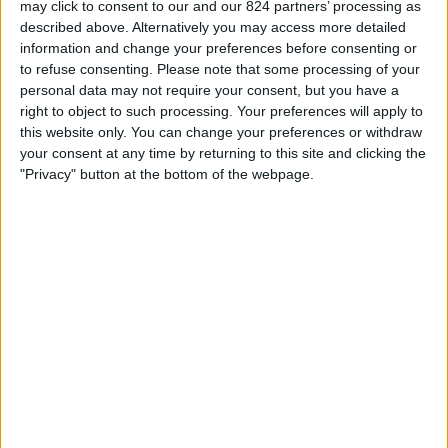
may click to consent to our and our 824 partners’ processing as
Auckland United Women
ィ
described above. Alternatively you may access more detailed
FIFA+
ジ
information and change your preferences before consenting or
ェ
to refuse consenting.
Please note that some processing of your
ッ
personal data may not require your consent, but you have a
日本におけるAUCKLAND UNITED WOMENチームのテレビ放送
ト
right to object to such processing. Your preferences will apply to
の統計データ
this website only. You can change your preferences or withdraw
your consent at any time by returning to this site and clicking the
本日の日付
2026/08/09
から、このウェブサイトが
日本
で
Auckland United
"Privacy" button at the bottom of the webpage.
Women
チームの
フットボール
の試合がテレビ放映される日時や場所の統計
データを収集し始めた
2025/10/08
までの期間について、以下のデータを提
供できます:
1
放送される試合
1 無料放送の試合
100%
0 有料放送の試合
0%
最後の無料放送試合