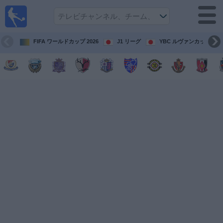
テレ
ビで
サッ
カ
FIFA ワールドカップ 2026
J1 リーグ
YBC ルヴァンカップ
ー。
テレ
ビ放
映試
合ガ
イド
今
後
の
試
合
チ
ー
ム