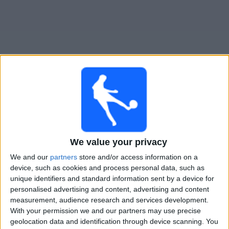
大
会
テ
レ
ビ
チ
Auckland United Women
でテレビ放映の試合ガイド
ャ
ン
×
ネ
Auckland United Women:
現在、テレビで放映されて
ル
We value your privacy
いる試合はありません。過去に放映された試合の履歴
を確認できます。
We and our
partners
store and/or access information on a
device, such as cookies and process personal data, such as
ニ
unique identifiers and standard information sent by a device for
ュ
水曜日, 2025/10/08
personalised advertising and content, advertising and content
ー
measurement, audience research and services development.
17:00
ス
FIFA Women’s Champions Cup
With your permission we and our partners may use precise
Wuhan Jiangda WFC
geolocation data and identification through device scanning. You
ウ