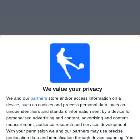
大
会
テ
レ
ビ
チ
Belgrano Femenino
でテレビ放映の試合ガイド
ャ
ン
火曜日, 2026/08/11
ネ
ル
03:00
プリメーラ A｜女子
We value your privacy
We and our
partners
store and/or access information on a
Independiente Femenino
ニ
device, such as cookies and process personal data, such as
Belgrano Femenino
ュ
unique identifiers and standard information sent by a device for
ー
personalised advertising and content, advertising and content
ス
measurement, audience research and services development.
LPF Play
With your permission we and our partners may use precise
geolocation data and identification through device scanning. You
ウ