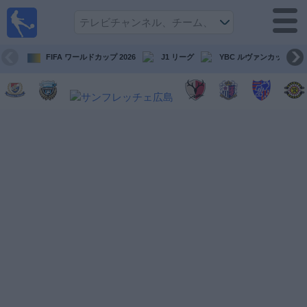
テレ
ビで
サッ
カ
FIFA ワールドカップ 2026
J1 リーグ
YBC ルヴァンカップ
ー。
テレ
ビ放
映試
合ガ
イド
今
後
の
試
合
チ
ー
ム