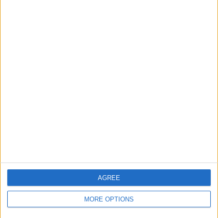
チーム別ランキング
SAT Femenino
2 (11.76%)
CA Huracán Femenino
2 (11.76%)
Unión Santa Fe Femenino
1 (5.88%)
ラヌース
1 (5.88%)
Ferro Carril Oeste Femenino
1 (5.88%)
完全なランキングを見る
大会別ランキング
プリメーラ A｜女子
17 (100%)
完全なランキングを見る
AGREE
曜日別試合数
月曜日
火曜日
水曜日
木曜日
金曜日
土曜日
MORE OPTIONS
1
1
-
1
-
6