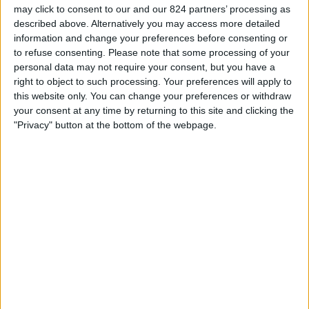
may click to consent to our and our 824 partners’ processing as
日本におけるBELGRANO FEMENINOチームのテレビ放送の統
ィ
described above. Alternatively you may access more detailed
計データ
ジ
information and change your preferences before consenting or
ェ
to refuse consenting.
Please note that some processing of your
本日の日付
2026/08/09
から、このウェブサイトが
日本
で
Belgrano
ッ
personal data may not require your consent, but you have a
Femenino
チームの
フットボール
の試合がテレビ放映される日時や場所の統
ト
right to object to such processing. Your preferences will apply to
計データを収集し始めた
2026/03/15
までの期間について、以下のデータを
this website only. You can change your preferences or withdraw
提供できます:
your consent at any time by returning to this site and clicking the
17
"Privacy" button at the bottom of the webpage.
放送される試合
17 無料放送の試合
100%
0 有料放送の試合
0%
最後の無料放送試合
Belgrano Femenino - CA Huracán Femenino
2026/08/02 プリメーラ A｜女子 por LPF Play