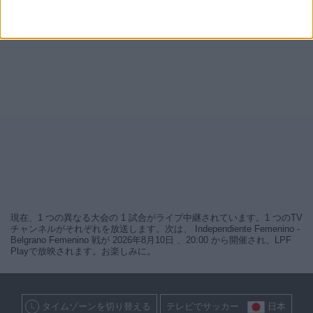
現在、1 つの異なる大会の 1 試合がライブ中継されています。1 つのTV
チャンネルがそれぞれを放送します。次は、 Independiente Femenino -
Belgrano Femenino 戦が 2026年8月10日 、20:00 から開催され、LPF
Playで放映されます。お楽しみに。
タイムゾーンを切り替える
テレビでサッカー
日本