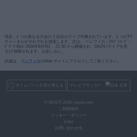
現在、1 つの異なる大会の 1 試合がライブ中継されています。1 つのTV
チャンネルがそれぞれを放送します。次は、 ベンフィカ - ｱｶﾃﾞﾐｺ･ﾃﾞ･
ﾋﾞｾﾞｳ 戦が 2026年8月9日 、21:30 から開催され、DAZN (ライブを見
る)で放映されます。お楽しみに。
詳細は、
ベンフィカ
のWeb サイトにアクセスしてご覧ください。
タイムゾーンを切り替える
テレビでサッカー
日本
© WOSTI 2026 |
wosti.com
ご利用規約
クッキー・ポリシー
Links
お問い合わせ先