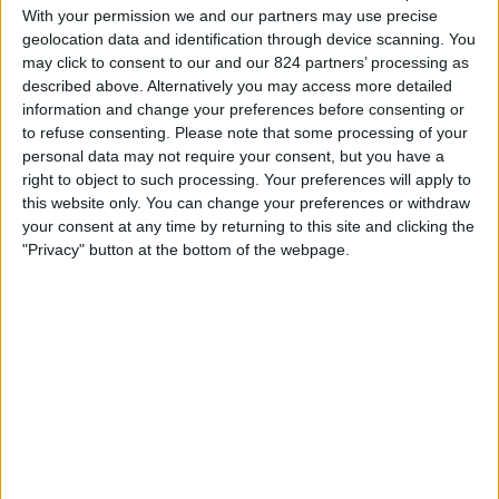
With your permission we and our partners may use precise
ィ
ベンフィカ
geolocation data and identification through device scanning. You
ジ
ｱｶﾃﾞﾐｺ･ﾃﾞ･ﾋﾞｾﾞｳ
may click to consent to our and our 824 partners’ processing as
ェ
described above. Alternatively you may access more detailed
ッ
DAZN (ライブを見る)
information and change your preferences before consenting or
ト
to refuse consenting.
Please note that some processing of your
personal data may not require your consent, but you have a
日本におけるベンフィカチームのテレビ放送の統計データ
right to object to such processing. Your preferences will apply to
this website only. You can change your preferences or withdraw
本日の日付
2026/08/09
から、このウェブサイトが
日本
で
ベンフィカ
チーム
your consent at any time by returning to this site and clicking the
の
フットボール
の試合がテレビ放映される日時や場所の統計データを収集
"Privacy" button at the bottom of the webpage.
し始めた
2022/12/30
までの期間について、以下のデータを提供できます:
94
放送される試合
4 無料放送の試合
4.26%
90 有料放送の試合
95.74%
最後の無料放送試合