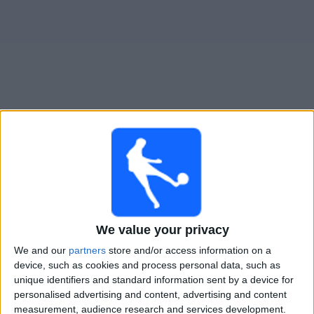
大
会
テ
レ
ビ
チ
ベンフィカ
でテレビ放映の試合ガイド
ャ
ン
明日 月曜日, 2026/08/10
ネ
ル
04:30
リーガ・ポルトガル
We value your privacy
ニ
ュ
We and our
partners
store and/or access information on a
ー
device, such as cookies and process personal data, such as
ス
unique identifiers and standard information sent by a device for
personalised advertising and content, advertising and content
measurement, audience research and services development.
ウ