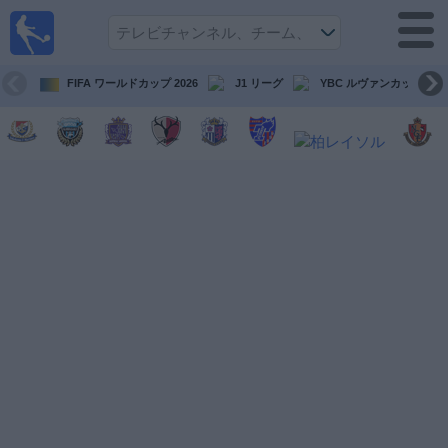
テレ
ビで
サッ
カ
FIFA ワールドカップ 2026
J1 リーグ
YBC ルヴァンカップ
ー。
テレ
ビ放
映試
合ガ
イド
今
後
の
試
合
チ
ー
ム