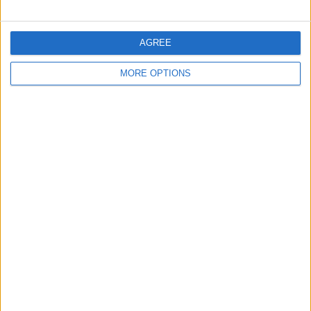
チャンピオンズリーグ
34 (36.17%)
ヨーロッパリーグ
7 (7.45%)
クラブワールドカップ
4 (4.26%)
AGREE
タッサ･デ･ポルトガル
2 (2.13%)
完全なランキングを見る
MORE OPTIONS
曜日別試合数
月曜日
火曜日
水曜日
木曜日
金曜日
18
3
16
20
9
19.15%
3.19%
17.02%
21.28%
9.57%
土曜日
日曜日
11
17
11.7%
18.09%
月別試合数
1月
2月
3月
4月
5月
6月
7月