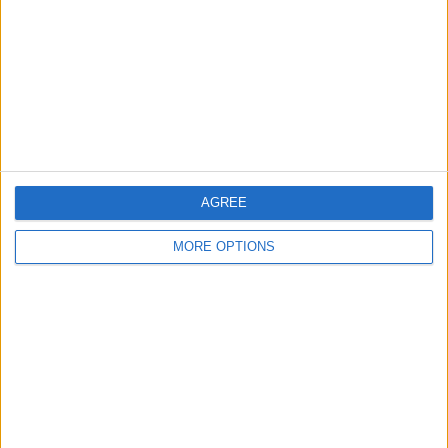
大会
VS シャトール
対戦相手
ー
チーム別ランキング
シャトールー
2 (6.25%)
ﾙ･ﾋﾟｭｲ=ｱﾝ=ｳﾞﾚ
2 (6.25%)
オルレアン
2 (6.25%)
FC Rouen
2 (6.25%)
ｽﾀｯﾄﾞ･ﾌﾞﾘｵｼｬﾝ
2 (6.25%)
AGREE
完全なランキングを見る
MORE OPTIONS
大会別ランキング
ナシオナル
32 (100%)
完全なランキングを見る
曜日別試合数