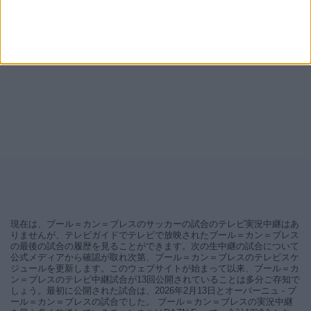
現在は、ブール＝カン＝ブレスのサッカーの試合のテレビ実況中継はあ
りませんが、テレビガイドでテレビで放映されたブール＝カン＝ブレス
の最後の試合の履歴を見ることができます。次の生中継の試合について
公式メディアから確認が取れ次第、ブール＝カン＝ブレスのテレビスケ
ジュールを更新します。このウェブサイトが始まって以来、ブール＝カ
ン＝ブレスのテレビ中継試合が13回公開されていることは多分ご存知で
しょう。最初に公開された試合は、2026年2月13日とオーバーニュ - ブ
ール＝カン＝ブレスの試合でした。 ブール＝カン＝ブレスの実況中継