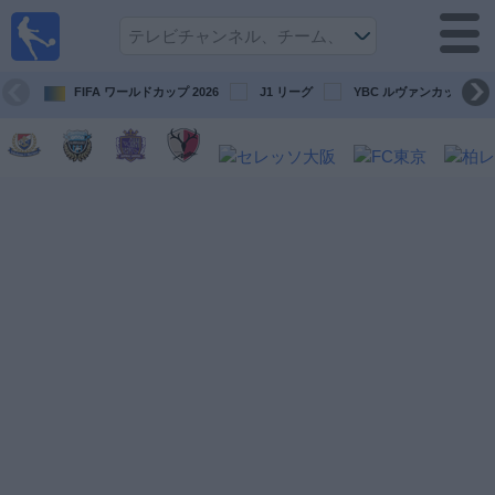
テレ
ビで
サッ
カ
FIFA ワールドカップ 2026
J1 リーグ
YBC ルヴァンカップ
ー。
テレ
ビ放
映試
合ガ
イド
今
後
の
試
合
チ
ー
ム