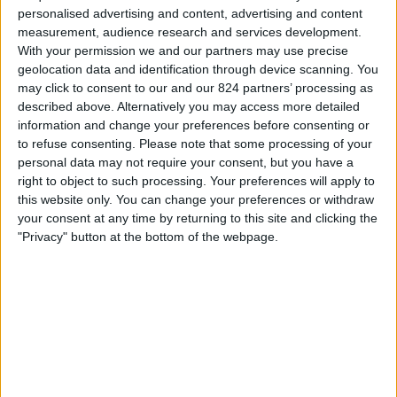
ヴァランシエンヌ
personalised advertising and content, advertising and content
ィ
DAZN Free (無料で見る)
measurement, audience research and services development.
ジ
With your permission we and our partners may use precise
ェ
geolocation data and identification through device scanning. You
ッ
日曜日, 2026/05/03
may click to consent to our and our 824 partners’ processing as
ト
02:30
ナシオナル
described above. Alternatively you may access more detailed
information and change your preferences before consenting or
ブール＝カン＝ブレス
to refuse consenting.
Please note that some processing of your
personal data may not require your consent, but you have a
ヴィルフランシュ
right to object to such processing. Your preferences will apply to
DAZN Free (無料で見る)
this website only. You can change your preferences or withdraw
your consent at any time by returning to this site and clicking the
土曜日, 2026/04/25
"Privacy" button at the bottom of the webpage.
02:30
ナシオナル
ソショー
ブール＝カン＝ブレス
DAZN Free (無料で見る)
他の日