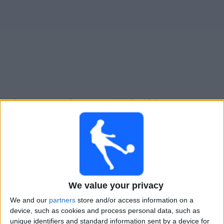
大
会
テ
レ
ビ
チ
ブール＝カン＝ブレス
でテレビ放映の試合ガイド
ャ
ン
×
ネ
ブール＝カン＝ブレス:
現在、テレビで放映されてい
ル
る試合はありません。過去に放映された試合の履歴を
確認できます。
ニ
ュ
日曜日, 2026/05/10
We value your privacy
ー
02:30
ス
ナシオナル
We and our
partners
store and/or access information on a
device, such as cookies and process personal data, such as
ブール＝カン＝ブレス
unique identifiers and standard information sent by a device for
ウ