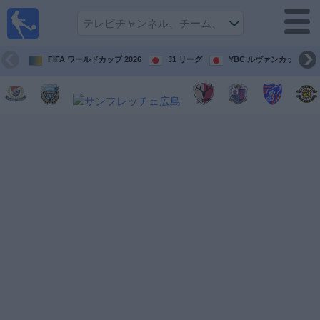
テレ
ビで
サッ
カ
FIFA ワールドカップ 2026
J1 リーグ
YBC ルヴァンカップ
ー。
テレ
ビ放
映試
合ガ
イド
今
後
の
試
合
チ
ー
ム