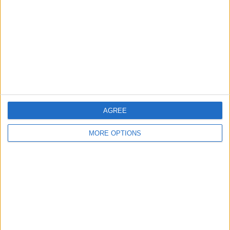
チーム別ランキング
"パリ・サンジェルマン
9 (8.49%)
モナコ
8 (7.55%)
リヨン
8 (7.55%)
ストラスブール
6 (5.66%)
ランス
6 (5.66%)
完全なランキングを見る
大会別ランキング
AGREE
リーグ・アン
87 (82.08%)
MORE OPTIONS
チャンピオンズリーグ
10 (9.43%)
フランスカップ
8 (7.55%)
友好的
1 (0.94%)
完全なランキングを見る
曜日別試合数