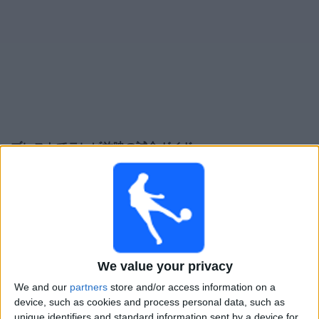
大
会
テ
レ
ビ
チ
ブレスト
でテレビ放映の試合ガイド
ャ
ン
×
ネ
ブレスト:
現在、テレビで放映されている試合はあり
ル
ません。過去に放映された試合の履歴を確認できま
す。
ニ
ュ
月曜日, 2026/05/18
ー
We value your privacy
04:00
ス
リーグ・アン
We and our
partners
store and/or access information on a
device, such as cookies and process personal data, such as
ブレスト
unique identifiers and standard information sent by a device for
ウ