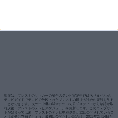
現在は、ブレストのサッカーの試合のテレビ実況中継はありませんが、
テレビガイドでテレビで放映されたブレストの最後の試合の履歴を見る
ことができます。次の生中継の試合について公式メディアから確認が取
れ次第、ブレストのテレビスケジュールを更新します。このウェブサイ
トが始まって以来、ブレストのテレビ中継試合が12回公開されているこ
とは多分ご存知でしょう。最初に公開された試合は、2026年2月14日と