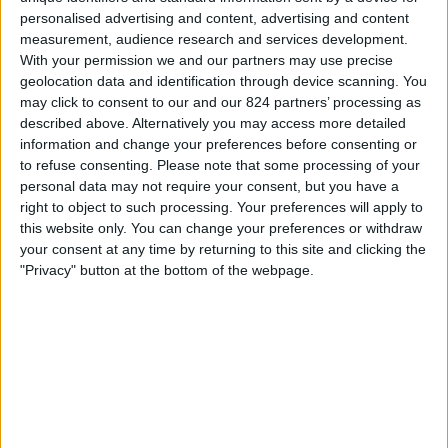
アンジェ
personalised advertising and content, advertising and content
ィ
DAZN (ライブを見る)
measurement, audience research and services development.
ジ
With your permission we and our partners may use precise
ェ
geolocation data and identification through device scanning. You
ッ
木曜日, 2026/05/14
may click to consent to our and our 824 partners’ processing as
ト
02:00
リーグ・アン
described above. Alternatively you may access more detailed
information and change your preferences before consenting or
ブレスト
to refuse consenting.
Please note that some processing of your
ストラ��ブール
personal data may not require your consent, but you have a
right to object to such processing. Your preferences will apply to
DAZN (ライブを見る)
this website only. You can change your preferences or withdraw
your consent at any time by returning to this site and clicking the
月曜日, 2026/05/04
"Privacy" button at the bottom of the webpage.
00:15
リーグ・アン
パリFC
ブレスト
DAZN (ライブを見る)
他の日