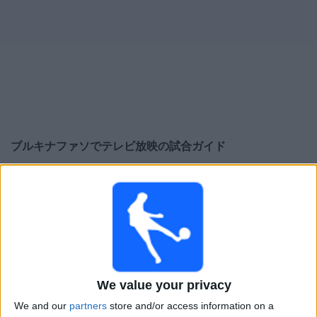
大
会
テ
レ
ビ
チ
ブルキナファソ
でテレビ放映の試合ガイド
ャ
ン
×
ネ
ブルキナファソ:
現在、テレビで放映されている試合
ル
はありません。過去に放映された試合の履歴を確認で
きます。
ニ
ュ
水曜日, 2026/08/05
ー
05:00
ス
Women’s Africa Cup of Nations
We value your privacy
グループステージ
We and our
partners
store and/or access information on a
ウ