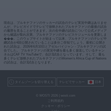
現在は、ブルキナファソのサッカーの試合のテレビ実況中継はありませ
んが、テレビガイドでテレビで放映されたブルキナファソの最後の試合
の履歴を見ることができます。次の生中継の試合について公式メディア
から確認が取れ次第、ブルキナファソのテレビスケジュールを更新しま
���。このウェブサイトが始まって以来、ブルキナファソのテレビ中
継試合が4回公開されていることは多分ご存知でしょう。最初に公開さ
れた試合は、2026年6月10日とアゼルバイジャン - ブルキナファソの試
合でした。 ブルキナファソの実況中継を最も多く放送しているチャン
ネルはCAF TV YouTubeで、合計3試合となっています。そして、最も
多くテレビ放映されたブルキナファソのWomen’s Africa Cup of Nations
の試合は、合計3試合となります。
タイムゾーンを切り替える
テレビでサッカー
日本
© WOSTI 2026 |
wosti.com
ご利用規約
クッキー・ポリシー