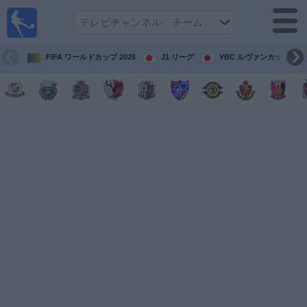
テレ
ビで
サッ
カ
FIFA ワールドカップ 2026
J1 リーグ
YBC ルヴァンカップ
ー。
テレ
ビ放
映試
合ガ
イド
今
後
の
試
合
チ
ー
ム