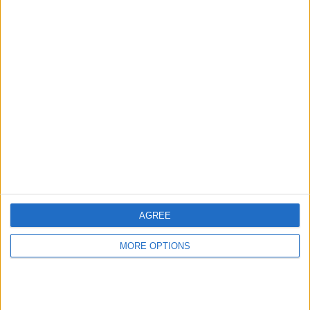
14 アウェイ試合
50%
合計
最大
合計
6
3
18
大会
VS エジプト
対戦相手
チーム別ランキング
エジプト
3 (10.71%)
エチオピア
2 (7.14%)
ギニアビサウ
2 (7.14%)
コートジボワール
2 (7.14%)
ジブチ
2 (7.14%)
AGREE
完全なランキングを見る
MORE OPTIONS
大会別ランキング
ｱﾌﾘｶ･ﾈｲｼｮﾝｽﾞｶｯﾌﾟ U17
11 (39.29%)
FIFA ワールドカップ 2026
10 (35.71%)