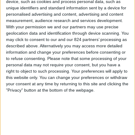
ブルキナファソ
device, such as cookies and process personal data, such as
ィ
unique identifiers and standard information sent by a device for
南アフリカ
ジ
personalised advertising and content, advertising and content
CAF TV YouTube
ェ
measurement, audience research and services development.
ッ
With your permission we and our partners may use precise
ト
土曜日, 2026/08/01
geolocation data and identification through device scanning. You
may click to consent to our and our 824 partners’ processing as
05:00
Women’s Africa Cup of Nations
described above. Alternatively you may access more detailed
グループステ��ジ
information and change your preferences before consenting or
to refuse consenting.
Please note that some processing of your
ブルキナファソ
personal data may not require your consent, but you have a
タンザニア
right to object to such processing. Your preferences will apply to
CAF TV YouTube
this website only. You can change your preferences or withdraw
your consent at any time by returning to this site and clicking the
"Privacy" button at the bottom of the webpage.
火曜日, 2026/07/28
05:00
Women’s Africa Cup of Nations
グループステージ
コートジボワール
ブルキナファソ
CAF TV YouTube