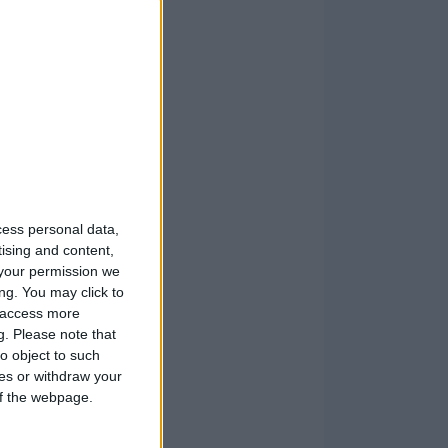
cess personal data,
tising and content,
your permission we
ng. You may click to
y access more
g.
Please note that
o object to such
ces or withdraw your
 of the webpage.