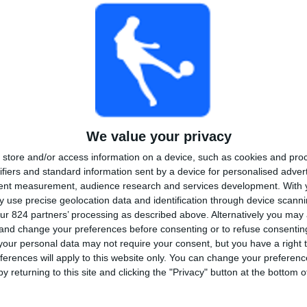
連続有料放送
無料試合なし
テレビチャンネ
ル
合計
最大
合計
100%
1
1
1
大会
VS Lens
対戦相手
Academy
大会別ランキング
We value your privacy
1 (100%)
Coupe Gambardella
1 (100%)
store and/or access information on a device, such as cookies and pro
ifiers and standard information sent by a device for personalised adver
完全なランキングを見る
tent measurement, audience research and services development.
With 
 use precise geolocation data and identification through device scanni
曜日別試合数
ur 824 partners’ processing as described above. Alternatively you ma
 and change your preferences before consenting or to refuse consentin
水曜日
木曜日
金曜日
土曜日
日曜日
our personal data may not require your consent, but you have a right t
-
-
-
-
1
ferences will apply to this website only. You can change your preferen
- %
- %
- %
- %
100%
y returning to this site and clicking the "Privacy" button at the bottom
月別試合数