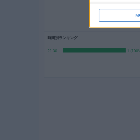
1月
2月
3月
4月
1
-
-
-
M
100%
- %
- %
- %
時間別ランキング
21:30
1 (100