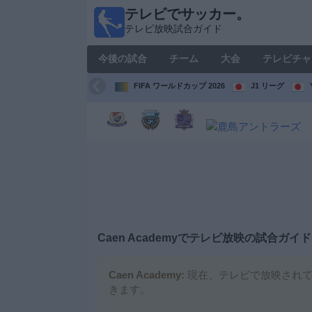
テレビでサッカー。
テレ
テレビ放映試合ガイド
ビで
サッ
今後の試合
チーム
大会
テレビチャ
カ
ー。
FIFA ワールドカップ 2026
J1 リーグ
テレ
ビ放
映試
合ガ
イド
今
後
の
試
Caen Academy
でテレビ放映の試合ガイド
合
Caen Academy:
現在、テレビで放映されて
チ
きます。
ー
ム