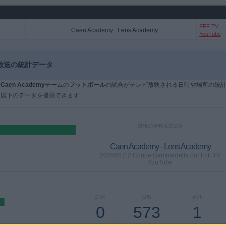
FFF TV
Caen Academy
Lens Academy
YouTube
ビ放送の統計データ
で
Caen Academy
チームの
フットボール
の試合がテレビ放映される日時や場所の統
以下のデータを提供できます:
最後の無料放送試合
Caen Academy - Lens Academy
2025/01/12 Coupe Gambardella por FFF TV
YouTube
試合
日数
合計
0
573
1