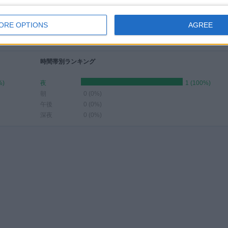
5月
6月
7月
8月
9月
10月
11月
12月
-
-
-
-
-
-
-
-
ORE OPTIONS
AGREE
- %
- %
- %
- %
- %
- %
- %
- %
時間帯別ランキング
%)
夜
1 (100%)
朝
0 (0%)
午後
0 (0%)
深夜
0 (0%)