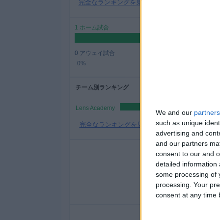
完全なランキングを見る
ィ
ジ
1 ホーム試合
ェ
ッ
ト
0 アウェイ試合
0%
チーム別ランキング
Lens Academy
We and our
partners
such as unique ident
完全なランキングを見る
advertising and con
and our partners may
consent to our and o
detailed information
月曜日
火曜日
some processing of y
-
-
processing. Your pre
- %
- %
consent at any time b