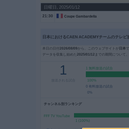
日曜日, 2025/01/12
大
21:30
Coupe Gambardella
会
テ
日本におけるCAEN ACADEMYチームのテレ
レ
本日の日付
2026/08/09
から、このウェブサイトが
日本
ビ
データを収集し始めた
2025/01/12
までの期間について、
チ
ャ
1
ン
1 無料放送の試合
ネ
ル
放送される試合
100%
0 有料放送の試合
0%
ニ
ュ
チャンネル別ランキング
ー
ス
FFF TV YouTube
1 (100%)
ウ