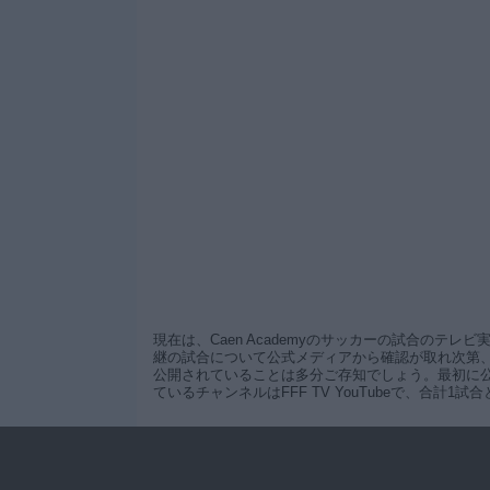
現在は、Caen Academyのサッカーの試合のテ
継の試合について公式メディアから確認が取れ次第、Ca
公開されていることは多分ご存知でしょう。最初に公開された試合
ているチャンネルはFFF TV YouTubeで、合計1試