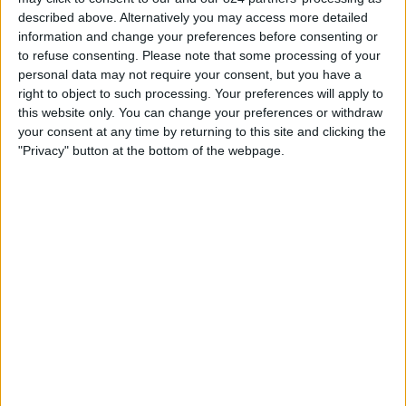
コブレサル
described above. Alternatively you may access more detailed
ィ
ｱｳﾀﾞｯｸｽ･ｲﾀﾘｱｰﾉ
information and change your preferences before consenting or
ジ
Canal GOAT YouTube
to refuse consenting.
Please note that some processing of your
ェ
personal data may not require your consent, but you have a
ッ
right to object to such processing. Your preferences will apply to
ト
日本におけるコブレサルチームのテレビ放送の統計データ
this website only. You can change your preferences or withdraw
your consent at any time by returning to this site and clicking the
本日の日付
2026/08/08
から、このウェブサイトが
日本
で
コブレサル
チーム
"Privacy" button at the bottom of the webpage.
の
フットボール
の試合がテレビ放映される日時や場所の統計データを収集
し始めた
2026/03/04
までの期間について、以下のデータを提供できます:
1
放送される試合
1 無料放送の試合
100%
0 有料放送の試合
0%
最後の無料放送試合