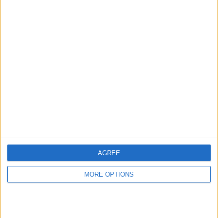
大会
VS ｱｳﾀﾞｯｸｽ･ｲﾀﾘ
対戦相手
ｱｰﾉ
チーム別ランキング
ｱｳﾀﾞｯｸｽ･ｲﾀﾘｱｰﾉ
1 (100%)
完全なランキングを見る
大会別ランキング
コパ・スダメリカーナ
1 (100%)
完全なランキングを見る
AGREE
曜日別試合数
MORE OPTIONS
月曜日
火曜日
水曜日
木曜日
金曜日
土曜日
日曜日
-
-
1
-
-
-
-
- %
- %
100%
- %
- %
- %
- %