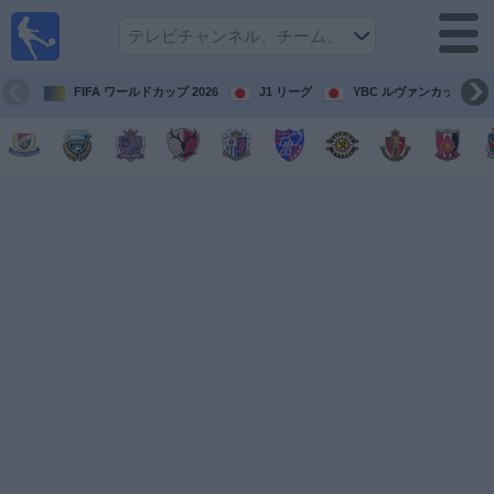
テレ
ビで
サッ
カ
FIFA ワールドカップ 2026
J1 リーグ
YBC ルヴァンカップ
ー。
テレ
ビ放
映試
合ガ
イド
今
後
の
試
合
チ
ー
ム