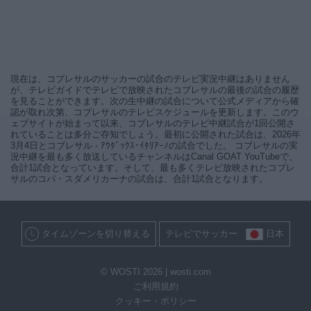
現在は、コブレサルのサッカーの試合のテレビ実況中継はありません
が、テレビガイドでテレビで放映されたコブレサルの最後の試合の履歴
を見ることができます。次の生中継の試合について公式メディアから確
認が取れ次第、コブレサルのテレビスケジュールを更新します。このウ
ェブサイトが始まって以来、コブレサルのテレビ中継試合が1回公開さ
れていることは多分ご存知でしょう。最初に公開された試合は、2026年
3月4日とコブレサル - ｱｳﾀﾞｯｸｽ･ｲﾀﾘｱｰﾉの試合でした。 コブレサルの実
況中継を最も多く放送しているチャンネルはCanal GOAT YouTubeで、
合計1試合となっています。そして、最も多くテレビ放映されたコブレ
サルのコパ・スダメリカーナの試合は、合計1試合となります。
タイムゾーンを切り替える
テレビでサッカー
日本
© WOSTI 2026 |
wosti.com
ご利用規約
クッキー・ポリシー