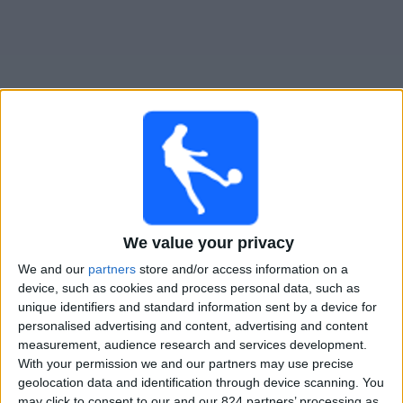
大
会
テ
レ
ビ
チ
コブレサル
でテレビ放映の試合ガイド
ャ
ン
×
ネ
コブレサル:
現在、テレビで放映されている試合はあ
We value your privacy
ル
りません。過去に放映された試合の履歴を確認できま
We and our
partners
store and/or access information on a
す。
device, such as cookies and process personal data, such as
ニ
unique identifiers and standard information sent by a device for
ュ
水曜日, 2026/03/04
personalised advertising and content, advertising and content
ー
measurement, audience research and services development.
08:30
ス
コパ・スダメリカーナ
With your permission we and our partners may use precise
第1ステージ
geolocation data and identification through device scanning. You
may click to consent to our and our 824 partners’ processing as
ウ