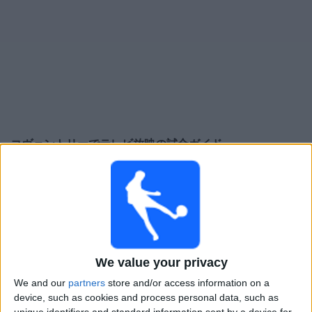
大
会
テ
レ
ビ
チ
コヴェントリー
でテレビ放映の試合ガイド
ャ
ン
×
ネ
コヴェントリー:
現在、テレビで放映されている試合
ル
はありません。過去に放映された試合の履歴を確認で
きます。
ニ
ュ
日曜日, 2026/04/26
ー
We value your privacy
20:00
ス
EFL チャンピオンシップ
We and our
partners
store and/or access information on a
device, such as cookies and process personal data, such as
コヴェントリー
ウ
unique identifiers and standard information sent by a device for