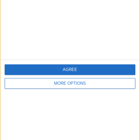
チーム別ランキング
ウェスト・ブロム
5 (7.14%)
シェフィールド・U
4 (5.71%)
レスター・シティ
4 (5.71%)
ルートン・タウン
4 (5.71%)
サンダーランド
4 (5.71%)
完全なランキングを見る
AGREE
大会別ランキング
MORE OPTIONS
EFL チャンピオンシップ
57 (81.43%)
FA カップ
8 (11.43%)
プレミアリーグカップ
5 (7.14%)
完全なランキングを見る
曜日別試合数