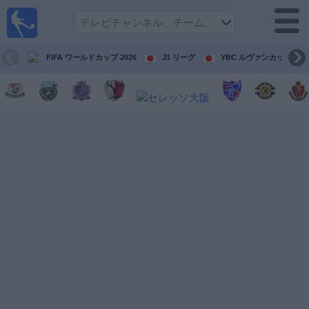
テレ
ビで
サッ
カ
FIFA ワールドカップ 2026
J1 リーグ
YBC ルヴァンカップ
ー。
テレ
ビ放
映試
合ガ
イド
今
後
の
試
合
チ
ー
ム