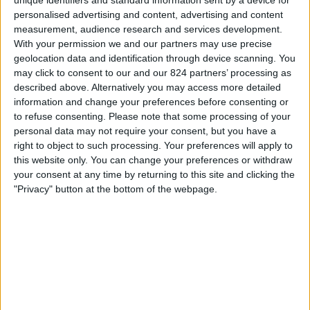
レクサム
ィ
personalised advertising and content, advertising and content
DAZN (ライブを見る)
ジ
measurement, audience research and services development.
ェ
With your permission we and our partners may use precise
ッ
geolocation data and identification through device scanning. You
土曜日, 2026/04/18
ト
may click to consent to our and our 824 partners’ processing as
04:00
EFL チャンピオンシップ
described above. Alternatively you may access more detailed
information and change your preferences before consenting or
ブラックバーン
to refuse consenting.
Please note that some processing of your
コヴェントリー
personal data may not require your consent, but you have a
DAZN (ライブを見る)
right to object to such processing. Your preferences will apply to
this website only. You can change your preferences or withdraw
your consent at any time by returning to this site and clicking the
火曜日, 2026/04/07
"Privacy" button at the bottom of the webpage.
04:00
EFL チャンピオンシップ
ハル・シティ
コヴェントリー
DAZN (ライブを見る)
他の日