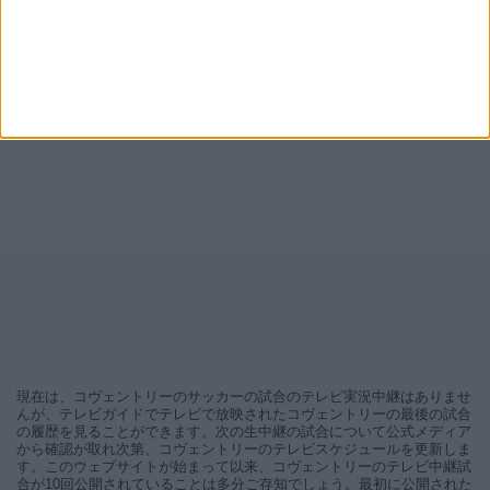
現在は、コヴェントリーのサッカーの試合のテレビ実況中継はありませ
んが、テレビガイドでテレビで放映されたコヴェントリーの最後の試合
の履歴を見ることができます。次の生中継の試合について公式メディア
から確認が取れ次第、コヴェントリーのテレビスケジュールを更新しま
す。このウェブサイトが始まって以来、コヴェントリーのテレビ中継試
合が10回公開されていることは多分ご存知でしょう。最初に公開された