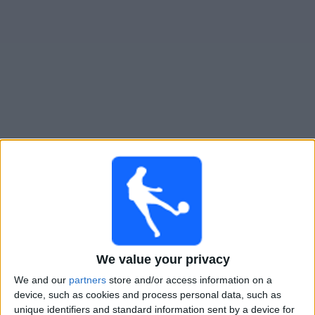
大
会
テ
レ
ビ
チ
クロアチア
でテレビ放映の試合ガイド
ャ
ン
日曜日, 2026/09/27
ネ
ル
03:45
ネーションズリーグ
グループステージ
ニ
チェコ
ュ
We value your privacy
クロアチア
ー
ス
We and our
partners
store and/or access information on a
確認予定
device, such as cookies and process personal data, such as
unique identifiers and standard information sent by a device for
ウ
水曜日, 2026/09/30