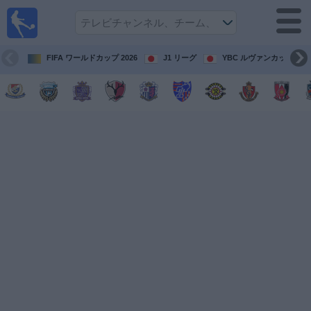
テレ
ビで
サッ
カ
FIFA ワールドカップ 2026
J1 リーグ
YBC ルヴァンカップ
ー。
テレ
ビ放
映試
合ガ
イド
今
後
の
試
合
チ
ー
ム