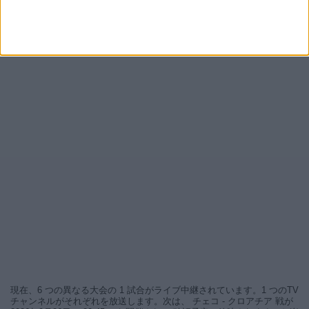
現在、6 つの異なる大会の 1 試合がライブ中継されています。1 つのTV
チャンネルがそれぞれを放送します。次は、 チェコ - クロアチア 戦が