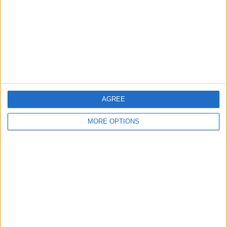
チーム別ランキング
ポルトガル
4 (8.16%)
スペイン
3 (6.12%)
トルコ
2 (4.08%)
スロバキア
2 (4.08%)
ウェールズ
2 (4.08%)
AGREE
完全なランキングを見る
MORE OPTIONS
大会別ランキング
FIFA ワールドカップ 2026
14 (28.57%)
UEFA EURO 2028
11 (22.45%)
ネーションズリーグ
10 (20.41%)
友好的
8 (16.33%)
UEFA EURO U-21
3 (6.12%)
完全なランキングを見る