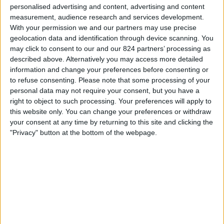
personalised advertising and content, advertising and content
ィ
03:45
ネーションズリーグ
measurement, audience research and services development.
ジ
グループステージ
With your permission we and our partners may use precise
ェ
geolocation data and identification through device scanning. You
ッ
スペイン
may click to consent to our and our 824 partners’ processing as
ト
described above. Alternatively you may access more detailed
クロアチア
information and change your preferences before consenting or
確認予定
to refuse consenting.
Please note that some processing of your
personal data may not require your consent, but you have a
日曜日, 2026/10/04
right to object to such processing. Your preferences will apply to
this website only. You can change your preferences or withdraw
01:00
ネーションズリーグ
your consent at any time by returning to this site and clicking the
グループステージ
"Privacy" button at the bottom of the webpage.
クロアチア
イングランド
確認予定
他の日