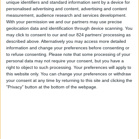
unique identifiers and standard information sent by a device for
ブレンビー
ィ
personalised advertising and content, advertising and content
Fanatiz (ライブを見る)
ジ
measurement, audience research and services development.
ェ
With your permission we and our partners may use precise
ッ
日曜日, 2026/05/10
geolocation data and identification through device scanning. You
ト
may click to consent to our and our 824 partners’ processing as
21:00
スーパーリーガ
described above. Alternatively you may access more detailed
information and change your preferences before consenting or
ノアシェラン
to refuse consenting.
Please note that some processing of your
ミッティラン
personal data may not require your consent, but you have a
Fanatiz (ライブを見る)
right to object to such processing. Your preferences will apply to
this website only. You can change your preferences or withdraw
月曜日, 2026/04/27
your consent at any time by returning to this site and clicking the
"Privacy" button at the bottom of the webpage.
03:00
スーパーリーガ
オーフス
ミッティラン
Fanatiz (ライブを見る)
他の日