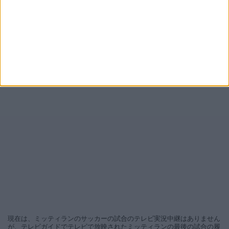
現在は、ミッティランのサッカーの試合のテレビ実況中継はありません
が、テレビガイドでテレビで放映されたミッティランの最後の試合の履