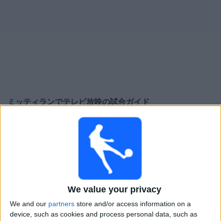
大
会
テ
レ
ビ
チ
ミッティラン
でテレビ放映の試合ガイド
ャ
ン
×
ネ
ミッティラン:
現在、テレビで放映されている試合は
ル
ありません。過去に放映された試合の履歴を確認でき
ます。
ニ
ュ
月曜日, 2026/05/18
ー
We value your privacy
01:00
ス
スーパーリーガ
We and our
partners
store and/or access information on a
ミッティラン
device, such as cookies and process personal data, such as
ウ