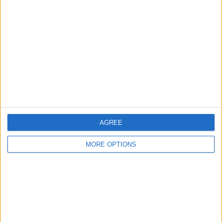
3
6
29
大会
VS ノアシェラ
対戦相手
ン
チーム別ランキング
ノアシェラン
6 (10%)
ブレンビー
6 (10%)
FCコペンハーゲン
5 (8.33%)
オーフス
5 (8.33%)
シルケボー
4 (6.67%)
完全なランキングを見る
AGREE
MORE OPTIONS
大会別ランキング
スーパーリーガ
40 (66.67%)
ヨーロッパリーグ
18 (30%)
チャンピオンズリーグ
2 (3.33%)
完全なランキングを見る