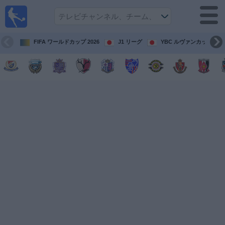
テレ
ビで
サッ
カ
FIFA ワールドカップ 2026
J1 リーグ
YBC ルヴァンカップ
ー。
テレ
ビ放
映試
合ガ
イド
今
後
の
試
合
チ
ー
ム