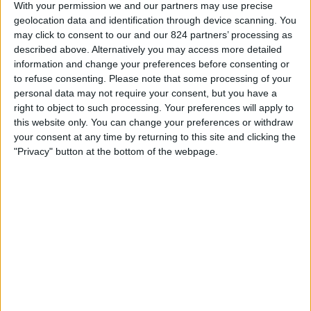
With your permission we and our partners may use precise
DAZN (ライブを見る)
ィ
geolocation data and identification through device scanning. You
ジ
may click to consent to our and our 824 partners’ processing as
ェ
described above. Alternatively you may access more detailed
日本におけるギニアチームのテレビ放送の統計データ
ッ
information and change your preferences before consenting or
ト
to refuse consenting.
Please note that some processing of your
本日の日付
2026/08/07
から、このウェブサイトが
日本
で
ギニア
チームの
フ
personal data may not require your consent, but you have a
ットボール
の試合がテレビ放映される日時や場所の統計データを収集し始
right to object to such processing. Your preferences will apply to
めた
2023/06/24
までの期間について、以下のデータを提供できます:
this website only. You can change your preferences or withdraw
20
your consent at any time by returning to this site and clicking the
"Privacy" button at the bottom of the webpage.
放送される試合
17 無料放送の試合
85%
3 有料放送の試合
15%
最後の無料放送試合
ギニア - ボツワナ
2025/10/15 FIFA ワールドカップ 2026 por FIFA+