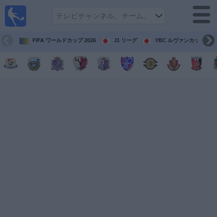
テレ
ビで
サッ
カ
FIFA ワールドカップ 2026
J1 リーグ
YBC ルヴァンカップ
ー。
テレ
ビ放
映試
合ガ
イド
今
後
の
試
合
チ
ー
ム