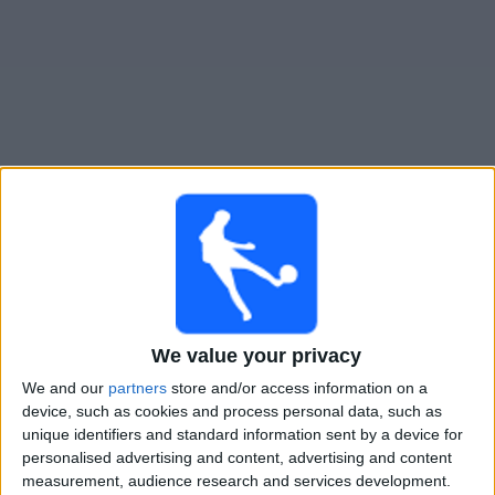
大
会
テ
レ
ビ
チ
ギニア
でテレビ放映の試合ガイド
ャ
ン
×
ネ
ギニア:
現在、テレビで放映されている試合はありま
ル
せん。過去に放映された試合の履歴を確認できます。
We value your privacy
ニ
金曜日, 2026/06/05
ュ
We and our
partners
store and/or access information on a
01:00
ー
友好的
device, such as cookies and process personal data, such as
ス
unique identifiers and standard information sent by a device for
北アイルランド
personalised advertising and content, advertising and content
measurement, audience research and services development.
ギニア
ウ