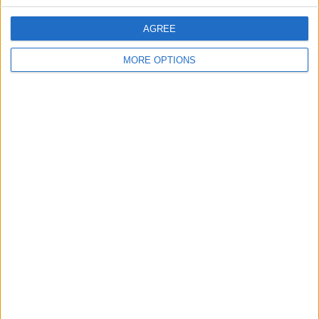
AGREE
曜日別試合数
MORE OPTIONS
月曜日
火曜日
水曜日
木曜日
金曜日
土曜日
-
4
5
1
5
3
- %
20%
25%
5%
25%
15%
日曜日
2
10%
月別試合数
1月
2月
3月
4月
5月
6月
7月
8月
9月
10月
-
-
3
-
1
5
5
-
2
2
- %
- %
15%
- %
5%
25%
25%
- %
10%
10%
11月
12月
2
-