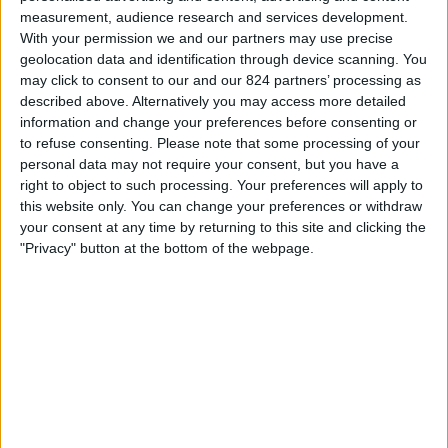
Hercílio Luz
measurement, audience research and services development.
ィ
Fanatiz (ライブを見る)
With your permission we and our partners may use precise
ジ
geolocation data and identification through device scanning. You
ェ
may click to consent to our and our 824 partners’ processing as
ッ
木曜日, 2025/02/20
described above. Alternatively you may access more detailed
ト
07:30
ｶﾝﾋﾟｵﾅｰﾄ･ｶﾀﾘﾈﾝｾ
information and change your preferences before consenting or
to refuse consenting.
Please note that some processing of your
Hercílio Luz
personal data may not require your consent, but you have a
クリシューマ
right to object to such processing. Your preferences will apply to
this website only. You can change your preferences or withdraw
Fanatiz (ライブを見る)
your consent at any time by returning to this site and clicking the
"Privacy" button at the bottom of the webpage.
月曜日, 2025/02/17
04:00
ｶﾝﾋﾟｵﾅｰﾄ･ｶﾀﾘﾈﾝｾ
Hercílio Luz
シャペコエンセ
Fanatiz (ライブを見る)
他の日