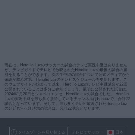
現在は、Hercílio Luzのサッカーの試合のテレビ実況中継はありません
が、テレビガイドでテレビで放映されたHercílio Luzの最後の試合の履
歴を見ることができます。次の生中継の試合について公式メディアから
確認が取れ次第、Hercílio Luzのテレビスケジュールを更新します。こ
のウェブサイトが始まって以来、Hercílio Luzのテレビ中継試合が22回
公開されていることは多分ご存知でしょう。最初に公開された試合は、
2024年1月20日とシャペコエンセ - Hercílio Luzの試合でした。 Hercílio
Luzの実況中継を最も多く放送しているチャンネルはFanatizで、合計22
試合となっています。そして、最も多くテレビ放映されたHercílio Luz
のｶﾝﾋﾟｵﾅｰﾄ･ｶﾀﾘﾈﾝｾの試合は、合計22試合となります。
タイムゾーンを切り替える
テレビでサッカー
日本