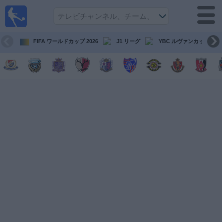
テレ
ビで
サッ
カ
FIFA ワールドカップ 2026
J1 リーグ
YBC ルヴァンカップ
ー。
テレ
ビ放
映試
合ガ
イド
今
後
の
試
合
チ
ー
ム