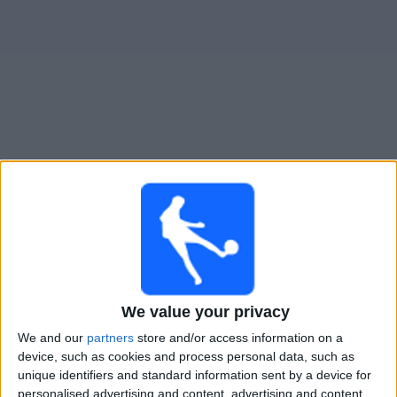
大
会
テ
レ
ビ
チ
Hercílio Luz
でテレビ放映の試合ガイド
ャ
ン
×
ネ
Hercílio Luz:
現在、テレビで放映されている試合はあ
ル
りません。過去に放映された試合の履歴を確認できま
す。
ニ
ュ
We value your privacy
日曜日, 2025/02/23
ー
We and our
partners
store and/or access information on a
03:30
ス
ｶﾝﾋﾟｵﾅｰﾄ･ｶﾀﾘﾈﾝｾ
device, such as cookies and process personal data, such as
unique identifiers and standard information sent by a device for
ブルスケ
personalised advertising and content, advertising and content
ウ