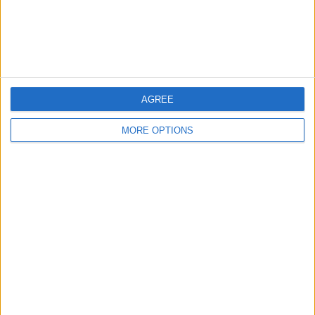
Figueirense
2 (9.09%)
Barra do Garças FC
2 (9.09%)
Marcílio Dias
2 (9.09%)
完全なランキングを見る
大会別ランキング
AGREE
ｶﾝﾋﾟｵﾅｰﾄ･ｶﾀﾘﾈﾝｾ
22 (100%)
MORE OPTIONS
完全なランキングを見る
曜日別試合数
月曜日
火曜日
水曜日
木曜日
金曜日
土曜日
8
-
-
3
6
-
36.36%
- %
- %
13.64%
27.27%
- %
日曜日
5