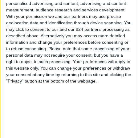
personalised advertising and content, advertising and content
OneFootball
ィ
measurement, audience research and services development.
ジ
With your permission we and our partners may use precise
ェ
日曜日, 2024/12/01
geolocation data and identification through device scanning. You
ッ
may click to consent to our and our 824 partners’ processing as
15:00
K リーグ 1
ト
described above. Alternatively you may access more detailed
Seoul E-Land FC
information and change your preferences before consenting or
to refuse consenting.
Please note that some processing of your
全北
personal data may not require your consent, but you have a
OneFootball
right to object to such processing. Your preferences will apply to
this website only. You can change your preferences or withdraw
日曜日, 2024/11/24
your consent at any time by returning to this site and clicking the
"Privacy" button at the bottom of the webpage.
13:00
K リーグ 1
光州FC
全北
OneFootball
他の日