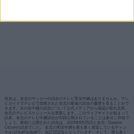
現在は、全北のサッカーの試合のテレビ実況中継はありませんが、テレ
ビガイドでテレビで放映された全北の最後の試合の履歴を見ることがで
きます。次の生中継の試合について公式メディアから確認が取れ次第、
全北のテレビスケジュールを更新します。このウェブサイトが始まって
以来、全北のテレビ中継試合が32回公開されていることは多分ご存知で
しょう。最初に公開された試合は、2023年8月25日と全北 - Daejeon
Citizenの試合でした。 全北の実況中継を最も多く放送しているチャン
ネルはOneFootballで、合計22試合となっています。そして、最も多く