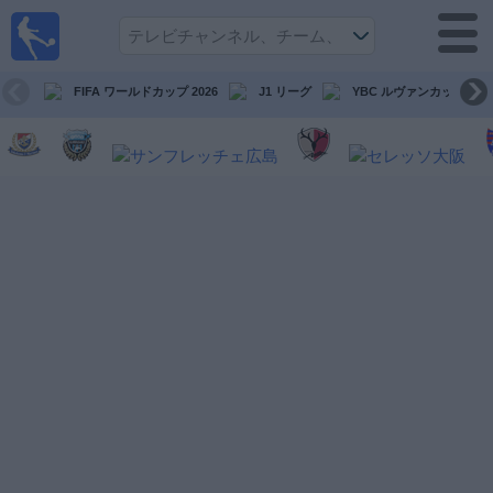
テレ
ビで
サッ
カ
FIFA ワールドカップ 2026
J1 リーグ
YBC ルヴァンカップ
ー。
テレ
ビ放
映試
合ガ
イド
今
後
の
試
合
チ
ー
ム