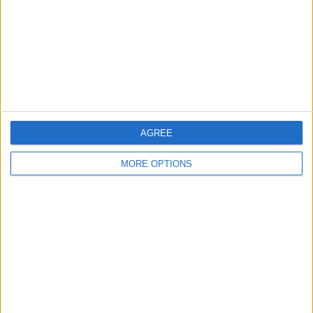
蔚山現代
6 (18.75%)
大邱
4 (12.5%)
浦項
4 (12.5%)
ﾊﾞﾝｺｸ･ﾕﾅｲﾃｯﾄﾞ ﾊﾞﾝｺｸ･ﾕﾅｲﾃｯﾄﾞ
2 (6.25%)
ソウル
2 (6.25%)
完全なランキングを見る
AGREE
大会別ランキング
MORE OPTIONS
K リーグ 1
18 (56.25%)
AFC チャンピオンズ・リーグ
10 (31.25%)
AFC カップ
4 (12.5%)
完全なランキングを見る
曜日別試合数
月曜日
火曜日
水曜日
木曜日
金曜日
土曜日
-
3
8
3
1
10