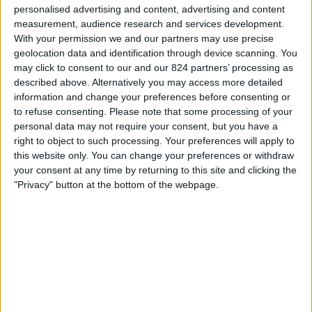
personalised advertising and content, advertising and content
ィ
03:45
ネーションズリーグ
measurement, audience research and services development.
ジ
グループステージ
With your permission we and our partners may use precise
ェ
geolocation data and identification through device scanning. You
ッ
ギリシャ
may click to consent to our and our 824 partners’ processing as
ト
described above. Alternatively you may access more detailed
北マケドニア
information and change your preferences before consenting or
確認予定
to refuse consenting.
Please note that some processing of your
personal data may not require your consent, but you have a
日曜日, 2026/10/04
right to object to such processing. Your preferences will apply to
this website only. You can change your preferences or withdraw
03:45
ネーションズリーグ
your consent at any time by returning to this site and clicking the
グループステージ
"Privacy" button at the bottom of the webpage.
北マケドニア
スコットランド
確認予定
他の日