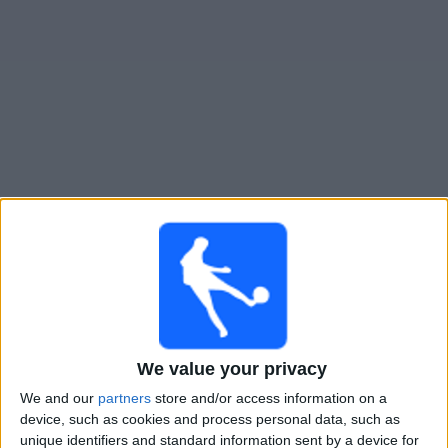
大
会
テ
レ
ビ
チ
北マケドニア
でテレビ放映の試合ガイド
ャ
ン
日曜日, 2026/09/27
ネ
ル
03:45
ネーションズリーグ
グループステージ
ニ
北マケドニア
ュ
We value your privacy
スイス
ー
ス
We and our
partners
store and/or access information on a
確認予定
device, such as cookies and process personal data, such as
unique identifiers and standard information sent by a device for
ウ
水曜日, 2026/09/30