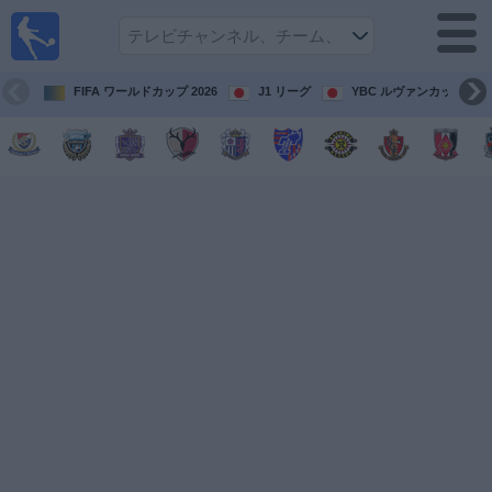
テレ
ビで
サッ
カ
FIFA ワールドカップ 2026
J1 リーグ
YBC ルヴァンカップ
ー。
テレ
ビ放
映試
合ガ
イド
今
後
の
試
合
チ
ー
ム