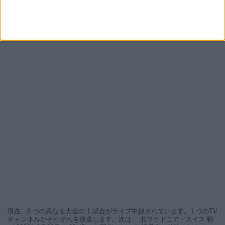
現在、6 つの異なる大会の 1 試合がライブ中継されています。1 つのTV
チャンネルがそれぞれを放送します。次は、 北マケドニア - スイス 戦