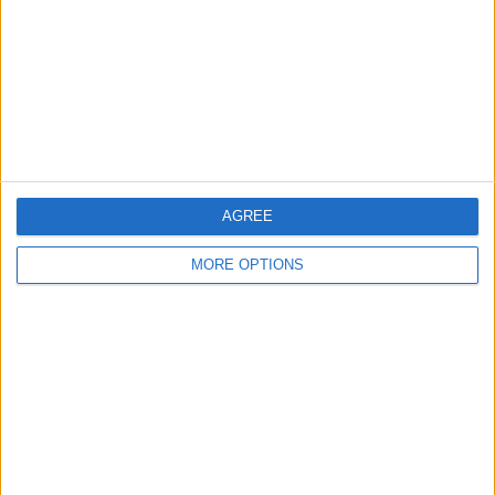
チーム別ランキング
ギリシャ
5 (12.82%)
フェロー諸島
3 (7.69%)
ラトビア
3 (7.69%)
スロバキア
3 (7.69%)
イングランド
2 (5.13%)
AGREE
完全なランキングを見る
MORE OPTIONS
大会別ランキング
友好的
11 (28.21%)
FIFA ワールドカップ 2026
9 (23.08%)
UEFA EURO 2028
8 (20.51%)
ネーションズリーグ
6 (15.38%)
友好的 U18
2 (5.13%)
完全なランキングを見る