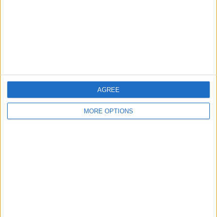
チーム別ランキング
ブルガリア
3 (8.11%)
チェコ
3 (8.11%)
リトアニア
2 (5.41%)
セルビア
2 (5.41%)
ハンガリー
2 (5.41%)
完全なランキングを見る
AGREE
大会別ランキング
MORE OPTIONS
友好的
12 (32.43%)
UEFA EURO 2028
8 (21.62%)
FIFA ワールドカップ 2026
8 (21.62%)
ネーションズリーグ
6 (16.22%)
UEFA EURO U-19
3 (8.11%)
完全なランキングを見る