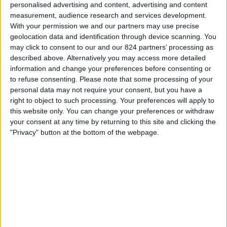
personalised advertising and content, advertising and content
ィ
measurement, audience research and services development.
01:00
ネーションズリーグ
ジ
With your permission we and our partners may use precise
グループステージ
ェ
geolocation data and identification through device scanning. You
ッ
スロバキア
may click to consent to our and our 824 partners’ processing as
ト
described above. Alternatively you may access more detailed
モンテネグロ
information and change your preferences before consenting or
確認予定
to refuse consenting.
Please note that some processing of your
personal data may not require your consent, but you have a
土曜日, 2026/10/03
right to object to such processing. Your preferences will apply to
this website only. You can change your preferences or withdraw
03:45
ネーションズリーグ
your consent at any time by returning to this site and clicking the
グループステージ
"Privacy" button at the bottom of the webpage.
ラトビア
モンテネグロ
確認予定
他の日