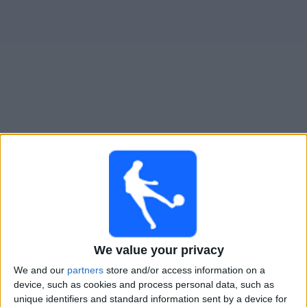
大
会
テ
レ
ビ
チ
モンテネグロ
でテレビ放映の試合ガイド
ャ
ン
土曜日, 2026/09/26
ネ
ル
03:45
ネーションズリーグ
グループステージ
ニ
モンテネグロ
ュ
We value your privacy
キプロス
ー
ス
We and our
partners
store and/or access information on a
確認予定
device, such as cookies and process personal data, such as
unique identifiers and standard information sent by a device for
ウ
火曜日, 2026/09/29