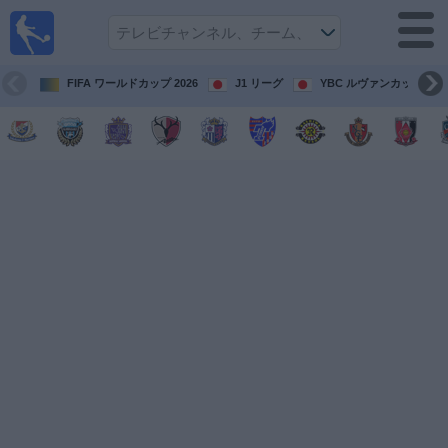
テレ
ビで
サッ
カ
FIFA ワールドカップ 2026
J1 リーグ
YBC ルヴァンカップ
ー。
テレ
ビ放
映試
合ガ
イド
今
後
の
試
合
チ
ー
ム