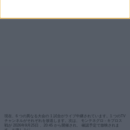
現在、6 つの異なる大会の 1 試合がライブ中継されています。1 つのTV
チャンネルがそれぞれを放送します。次は、 モンテネグロ - キプロス
戦が 2026年9月25日 、20:45 から開催され、 確認予定で放映されま
す。お楽しみに。