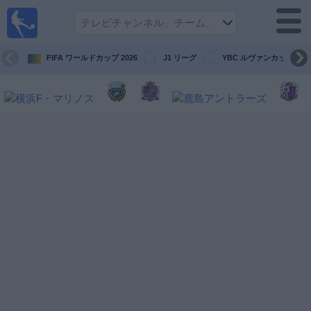
テレ
ビで
サッ
カ
FIFA ワールドカップ 2026
J1 リーグ
YBC ルヴァンカップ
ー。
テレ
ビ放
映試
合ガ
イド
今
後
の
試
合
チ
ー
ム