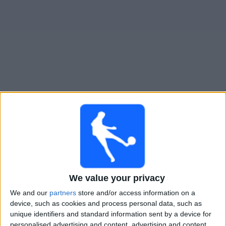
大
会
テ
レ
ビ
チ
Mount Pleasant FA
でテレビ放映の試合ガイド
ャ
ン
水曜日, 2026/08/19
ネ
ル
07:00
CFU ｸﾗﾌﾞﾁｬﾝﾋﾟｵﾝｼｯﾌﾟ
Mount Pleasant FA
ニ
シバオ
ュ
We value your privacy
ー
We and our
partners
store and/or access information on a
ス
device, such as cookies and process personal data, such as
unique identifiers and standard information sent by a device for
CONCACAF YouTube
personalised advertising and content, advertising and content
ウ