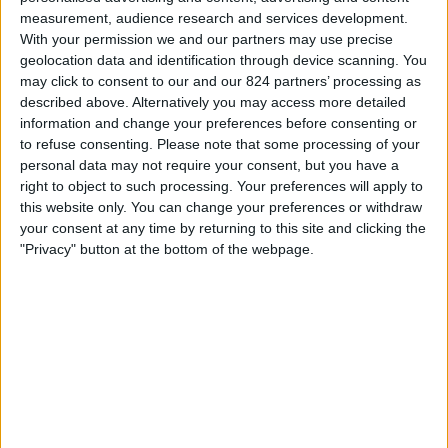
measurement, audience research and services development.
ィ
木曜日, 2026/09/03
With your permission we and our partners may use precise
ジ
09:00
CFU ｸﾗﾌﾞﾁｬﾝﾋﾟｵﾝｼｯﾌﾟ
geolocation data and identification through device scanning. You
ェ
may click to consent to our and our 824 partners’ processing as
ッ
Salcedo Fútbol Club
described above. Alternatively you may access more detailed
ト
information and change your preferences before consenting or
Mount Pleasant FA
to refuse consenting.
Please note that some processing of your
CONCACAF YouTube
personal data may not require your consent, but you have a
right to object to such processing. Your preferences will apply to
木曜日, 2026/09/10
this website only. You can change your preferences or withdraw
your consent at any time by returning to this site and clicking the
08:00
CFU ｸﾗﾌﾞﾁｬﾝﾋﾟｵﾝｼｯﾌﾟ
"Privacy" button at the bottom of the webpage.
Portmore United
Mount Pleasant FA
CONCACAF YouTube
他の日
日本におけるMOUNT PLEASANT FAチームのテレビ放送の統