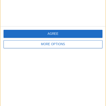
チーム別ランキング
ウニベルシダ O＆M
3 (21.43%)
Defence Force
2 (14.29%)
ﾛｻﾝｾﾞﾙｽ･ｷﾞｬﾗｸｼｰ
2 (14.29%)
Police FC
1 (7.14%)
Arnett Gardens
1 (7.14%)
AGREE
完全なランキングを見る
MORE OPTIONS
大会別ランキング
CFU ｸﾗﾌﾞﾁｬﾝﾋﾟｵﾝｼｯﾌﾟ
12 (85.71%)
CONCACAF ﾁｬﾝﾋﾟｵﾝｽﾞ・ﾘｰｸﾞ
2 (14.29%)
完全なランキングを見る
曜日別試合数
月曜日
火曜日
水曜日
木曜日
金曜日
土曜日