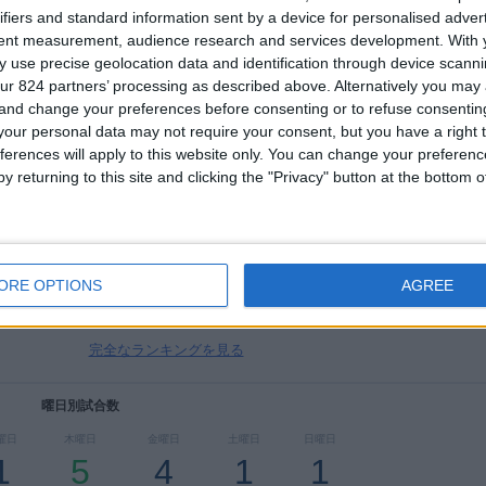
ifiers and standard information sent by a device for personalised adver
tent measurement, audience research and services development.
With 
 use precise geolocation data and identification through device scanni
合計
最大
合計
6
2
13
ur 824 partners’ processing as described above. Alternatively you ma
 and change your preferences before consenting or to refuse consentin
大会
VS フィジー
対戦相手
our personal data may not require your consent, but you have a right t
ferences will apply to this website only. You can change your preferen
y returning to this site and clicking the "Privacy" button at the bottom
大会別ランキング
FIFA ワールドカップ 2026
5 (33.33%)
FIFA U20 World Cup
3 (20%)
ワールドカップ｜女子
3 (20%)
ORE OPTIONS
AGREE
FIFA Women's Series
2 (13.33%)
友好的
1 (6.67%)
完全なランキングを見る
曜日別試合数
曜日
木曜日
金曜日
土曜日
日曜日
1
5
4
1
1