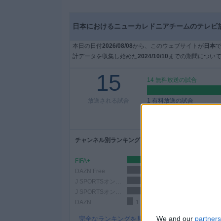
ィ
ジ
日本におけるニューカレドニアチームのテレビ
ェ
ッ
本日の日付
2026/08/08
から、このウェブサイトが
日本
ト
計データを収集し始めた
2024/10/10
までの期間について
15
14 無料放送の試合
放送される試合
1 有料放送の試合
6.67%
チャンネル別ランキング
FIFA+
13
DAZN Free
6 (40%)
J SPORTSオンデマンド (Amazon)
4 (26.67%)
J SPORTSオンデマンド
4 (26.67%)
DAZN
1 (6.67%)
We and our
partners
完全なランキングを見る