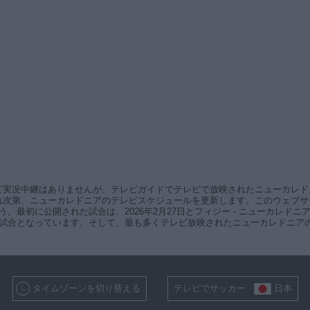
ビ実況中継はありませんが、テレビガイドでテレビで放映されたニューカレド
れ次第、ニューカレドニアのテレビスケジュールを更新します。このウェブサ
。最初に公開された試合は、2026年2月27日とフィジー - ニューカレド
合計6試合となっています。そして、最も多くテレビ放映されたニューカレドニ
タイムゾーンを切り替える
テレビでサッカー
日本