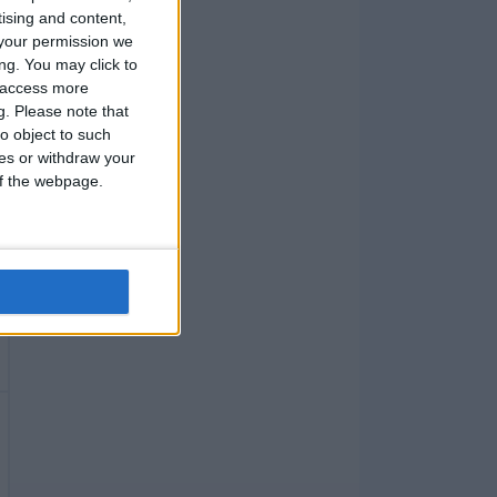
tising and content,
your permission we
ng. You may click to
y access more
g.
Please note that
o object to such
ces or withdraw your
 of the webpage.