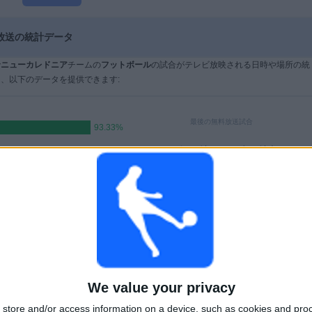
放送の統計データ
で
ニューカレドニア
チームの
フットボール
の試合がテレビ放映される日時や場所の統
、以下のデータを提供できます:
最後の無料放送試合
93.33%
ニューカレドニア - インドネシア
2026/04/15 FIFA Women's Series por FIFA+,
DAZN Free
試合
日数
合計
 (86.67%)
0
114
6
連続有料放送
無料試合なし
テレビチャンネ
ル
We value your privacy
store and/or access information on a device, such as cookies and pro