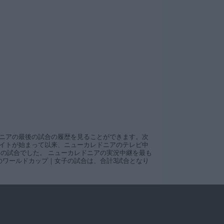
ニアの最後の試合の履歴を見ることができます。次
イトが始まって以来、ニューカレドニアのテレビ中
ニアの試合でした。 ニューカレドニアの実況中継を最も
アのワールドカップ｜女子の試合は、合計3試合となり