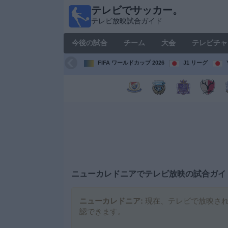
テレビでサッカー。
テレ
テレビ放映試合ガイド
ビで
サッ
今後の試合
チーム
大会
テレビチャ
カ
ー。
FIFA ワールドカップ 2026
J1 リーグ
テレ
ビ放
映試
合ガ
イド
今
後
の
試
ニューカレドニア
でテレビ放映の試合ガイ
合
ニューカレドニア:
現在、テレビで放映され
チ
認できます。
ー
ム