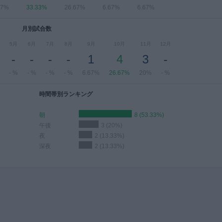
67%
33.33%
26.67%
6.67%
6.67%
月別試合数
5月
6月
7月
8月
9月
10月
11月
12月
-
-
-
-
1
4
3
-
- %
- %
- %
- %
6.67%
26.67%
20%
- %
時間帯別ランキング
朝
8 (53.33%)
午後
3 (20%)
夜
2 (13.33%)
深夜
2 (13.33%)