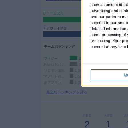
such as unique ident
advertising and con
8 ホーム試合
and our partners may
53.33%
consent to our and o
detailed information
7 アウェイ試合
some processing of y
46.67%
processing. Your pre
consent at any time b
チーム別ランキング
フィジー
2 (13.33%)
Papúa Nueva Guinea
2 (13.33%)
ソロモン諸島
1 (6.67%)
M
アメリカ合衆国
1 (6.67%)
南アフリカ
1 (6.67%)
完全なランキングを見る
月曜日
火曜日
水
2
1