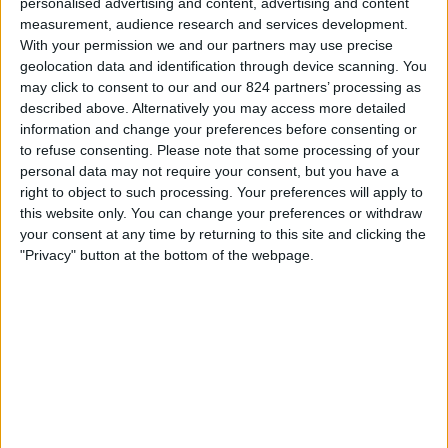
personalised advertising and content, advertising and content
サンパウロ
ィ
measurement, audience research and services development.
Fanatiz (ライブを見る)
ジ
With your permission we and our partners may use precise
ェ
geolocation data and identification through device scanning. You
ッ
金曜日, 2025/02/21
may click to consent to our and our 824 partners’ processing as
ト
described above. Alternatively you may access more detailed
08:35
ｶﾝﾋﾟｵﾅｰﾄ･ﾊﾟｳﾘｽﾀ
information and change your preferences before consenting or
to refuse consenting.
Please note that some processing of your
Portuguesa
personal data may not require your consent, but you have a
Sao Bernardo
right to object to such processing. Your preferences will apply to
Fanatiz (ライブを見る)
this website only. You can change your preferences or withdraw
your consent at any time by returning to this site and clicking the
"Privacy" button at the bottom of the webpage.
月曜日, 2025/02/17
03:00
ｶﾝﾋﾟｵﾅｰﾄ･ﾊﾟｳﾘｽﾀ
Sao Bernardo
グアラニ
Fanatiz (ライブを見る)
他の日