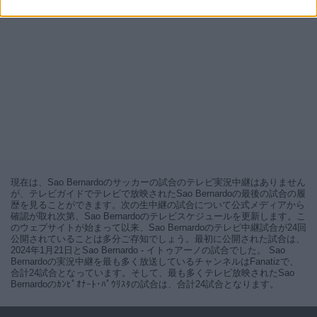
現在は、Sao Bernardoのサッカーの試合のテレビ実況中継はありません
が、テレビガイドでテレビで放映されたSao Bernardoの最後の試合の履
歴を見ることができます。次の生中継の試合について公式メディアから
確認が取れ次第、Sao Bernardoのテレビスケジュールを更新します。こ
のウェブサイトが始まって以来、Sao Bernardoのテレビ中継試合が24回
公開されていることは多分ご存知でしょう。最初に公開された試合は、
2024年1月21日とSao Bernardo - イトゥアーノの試合でした。 Sao
Bernardoの実況中継を最も多く放送しているチャンネルはFanatizで、
合計24試合となっています。そして、最も多くテレビ放映されたSao
Bernardoのｶﾝﾋﾟｵﾅｰﾄ･ﾊﾟｳﾘｽﾀの試合は、合計24試合となります。