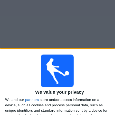
大
会
テ
レ
ビ
チ
Sao Bernardo
でテレビ放映の試合ガイド
ャ
ン
×
ネ
Sao Bernardo:
現在、テレビで放映されている試合は
ル
ありません。過去に放映された試合の履歴を確認でき
ます。
ニ
ュ
We value your privacy
月曜日, 2025/02/24
ー
We and our
partners
store and/or access information on a
05:30
ス
ｶﾝﾋﾟｵﾅｰﾄ･ﾊﾟｳﾘｽﾀ
device, such as cookies and process personal data, such as
unique identifiers and standard information sent by a device for
Sao Bernardo
ウ