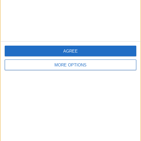
Inter de Limeira
2 (8.33%)
ブラガンチーノ
2 (8.33%)
サントス
2 (8.33%)
ミラソウ
2 (8.33%)
グアラニ
2 (8.33%)
完全なランキングを見る
AGREE
大会別ランキング
MORE OPTIONS
ｶﾝﾋﾟｵﾅｰﾄ･ﾊﾟｳﾘｽﾀ
24 (100%)
完全なランキングを見る
曜日別試合数
月曜日
火曜日
水曜日
木曜日
金曜日
土曜日
9
1
-
4
6
-
37.5%
4.17%
- %
16.67%
25%
- %
日曜日