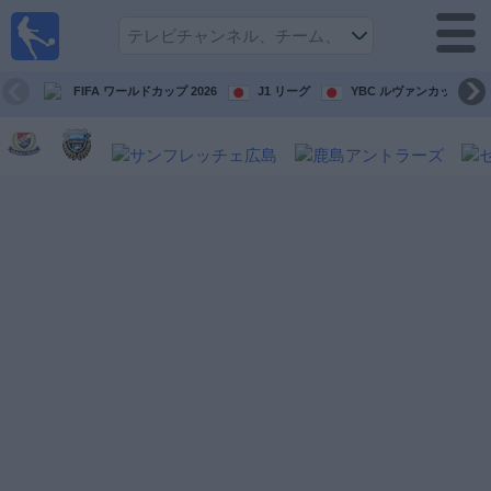
テレ
ビで
サッ
カ
FIFA ワールドカップ 2026
J1 リーグ
YBC ルヴァンカップ
ー。
テレ
ビ放
映試
合ガ
イド
今
後
の
試
合
チ
ー
ム