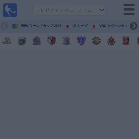
テレ
ビで
サッ
カ
FIFA ワールドカップ 2026
J1 リーグ
YBC ルヴァンカップ
ー。
テレ
ビ放
映試
合ガ
イド
今
後
の
試
合
チ
ー
ム