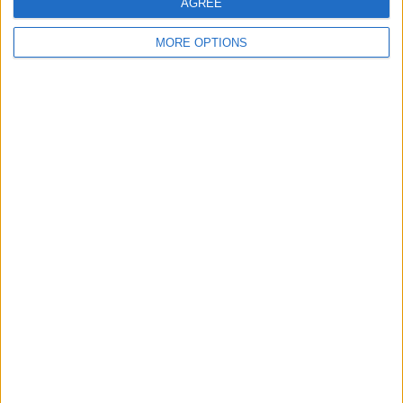
AGREE
Coupe Gambardella
2 (100%)
MORE OPTIONS
完全なランキングを見る
曜日別試合数
月曜日
火曜日
水曜日
木曜日
金曜日
土曜日
日曜日
-
-
-
-
-
-
2
- %
- %
- %
- %
- %
- %
100%
月別試合数
1月
2月
3月
4月
5月
6月
7月
8月
9月
10月
-
-
-
1
1
-
-
-
-
-
- %
- %
- %
50%
50%
- %
- %
- %
- %
- %
11月
12月
-
-
- %
- %