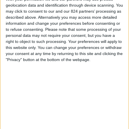
Rennes Academy
geolocation data and identification through device scanning. You
ィ
FFF TV YouTube
DAZN (ライブを見る)
may click to consent to our and our 824 partners’ processing as
ジ
described above. Alternatively you may access more detailed
ェ
information and change your preferences before consenting or
ッ
日曜日, 2025/04/20
to refuse consenting.
Please note that some processing of your
ト
21:30
Coupe Gambardella
personal data may not require your consent, but you have a
right to object to such processing. Your preferences will apply to
Auxerre Academy
this website only. You can change your preferences or withdraw
Rennes Academy
your consent at any time by returning to this site and clicking the
"Privacy" button at the bottom of the webpage.
FFF TV YouTube
日本におけるRENNES ACADEMYチームのテレビ放送の統計デ
ータ
本日の日付
2026/08/05
から、このウェブサイトが
日本
で
Rennes Academy
チームの
フットボール
の試合がテレビ放映される日時や場所の統計データ
を収集し始めた
2025/04/20
までの期間について、以下のデータを提供でき
ます: