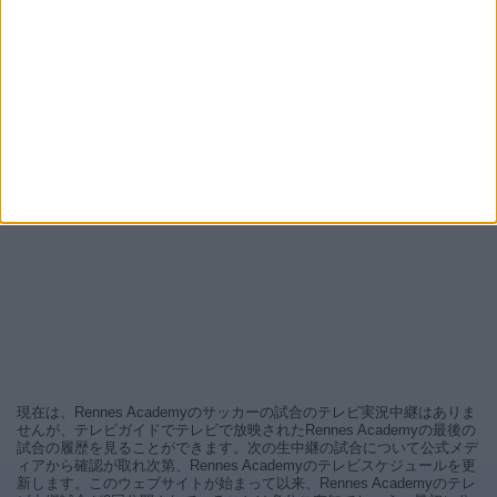
現在は、Rennes Academyのサッカーの試合のテレビ実況中継はありま
せんが、テレビガイドでテレビで放映されたRennes Academyの最後の
試合の履歴を見ることができます。次の生中継の試合について公式メデ
ィアから確認が取れ次第、Rennes Academyのテレビスケジュールを更
新します。このウェブサイトが始まって以来、Rennes Academyのテレ