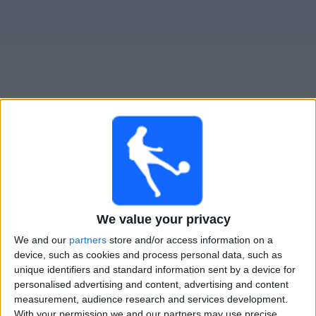
大
会
テ
レ
ビ
チ
Rennes Academy
でテレビ放映の試合ガイド
ャ
ン
×
ネ
Rennes Academy:
現在、テレビで放映されている試
ル
合はありません。過去に放映された試合の履歴を確認
できます。
We value your privacy
ニ
We and our
partners
store and/or access information on a
ュ
日曜日, 2025/05/25
device, such as cookies and process personal data, such as
ー
unique identifiers and standard information sent by a device for
00:15
ス
Coupe Gambardella
personalised advertising and content, advertising and content
measurement, audience research and services development.
Dijon Academy
With your permission we and our partners may use precise
ウ