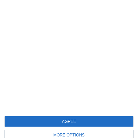
1 ホーム試合
50%
1 アウェイ試合
50%
合計
最大
合計
1
1
2
大会
VS MSP Batna
対戦相手
チーム別ランキング
MSP Batna
1 (50%)
HBC Laïd
1 (50%)
完全なランキングを見る
大会別ランキング
AGREE
Ligue 2 Algeria
2 (100%)
完全なランキングを見る
MORE OPTIONS