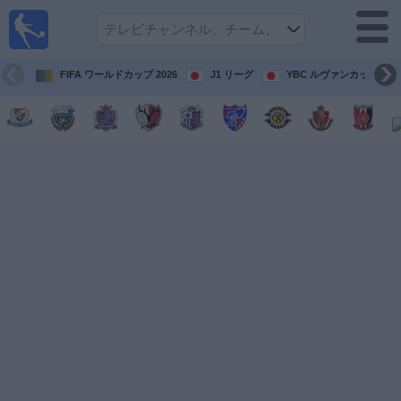
テレ
ビで
サッ
カ
FIFA ワールドカップ 2026
J1 リーグ
YBC ルヴァンカップ
ー。
テレ
ビ放
映試
合ガ
イド
今
後
の
試
合
チ
ー
ム