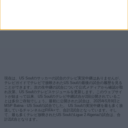
現在は、US Soufのサッカーの試合のテレビ実況中継はありませんが、
テレビガイドでテレビで放映されたUS Soufの最後の試合の履歴を見る
ことができます。次の生中継の試合について公式メディアから確認が取
れ次第、US Soufのテレビスケジュールを更新します。このウェブサイ
トが始まって以来、US Soufのテレビ中継試合が2回公開されているこ
とは多分ご存知でしょう。最初に公開された試合は、2025年5月9日と
MSP Batna - US Soufの試合でした。 US Soufの実況中継を最も多く放
送しているチャンネルはFIFA+で、合計2試合となっています。そし
て、最も多くテレビ放映されたUS SoufのLigue 2 Algeriaの試合は、合
計2試合となります。