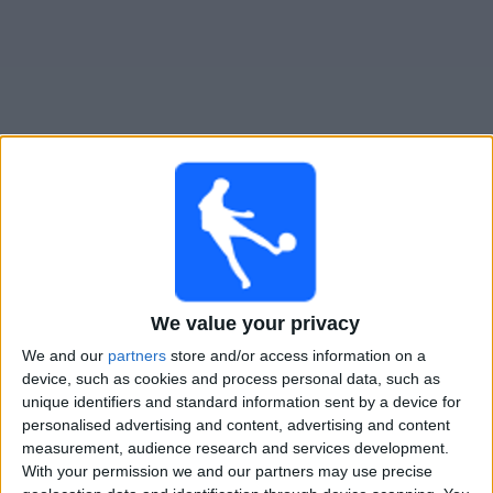
大
会
テ
レ
ビ
チ
US Souf
でテレビ放映の試合ガイド
ャ
ン
×
ネ
US Souf:
現在、テレビで放映されている試合はあり
ル
ません。過去に放映された試合の履歴を確認できま
We value your privacy
す。
We and our
partners
store and/or access information on a
ニ
device, such as cookies and process personal data, such as
ュ
日曜日, 2025/05/18
unique identifiers and standard information sent by a device for
ー
personalised advertising and content, advertising and content
00:00
ス
Ligue 2 Algeria
measurement, audience research and services development.
With your permission we and our partners may use precise
US Souf
ウ