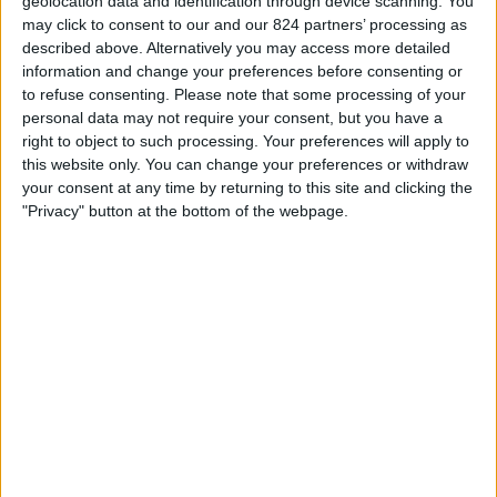
geolocation data and identification through device scanning. You
HBC Laïd
ィ
may click to consent to our and our 824 partners’ processing as
FIFA+
ジ
described above. Alternatively you may access more detailed
ェ
information and change your preferences before consenting or
ッ
土曜日, 2025/05/10
to refuse consenting.
Please note that some processing of your
ト
personal data may not require your consent, but you have a
00:00
Ligue 2 Algeria
right to object to such processing. Your preferences will apply to
this website only. You can change your preferences or withdraw
MSP Batna
your consent at any time by returning to this site and clicking the
US Souf
"Privacy" button at the bottom of the webpage.
FIFA+
日本におけるUS SOUFチームのテレビ放送の統計データ
本日の日付
2026/08/08
から、このウェブサイトが
日本
で
US Souf
チームの
フットボール
の試合がテレビ放映される日時や場所の統計データを収集し
始めた
2025/05/09
までの期間について、以下のデータを提供できます:
2
放送される試合