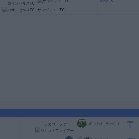
Apple TV
ロサンゼルスFC
サンディエゴFC
Apple
シカゴ・ファイアー
ﾎﾟｰﾄﾗﾝﾄﾞ･ﾃｨﾝﾊﾞｰｽﾞ
TV