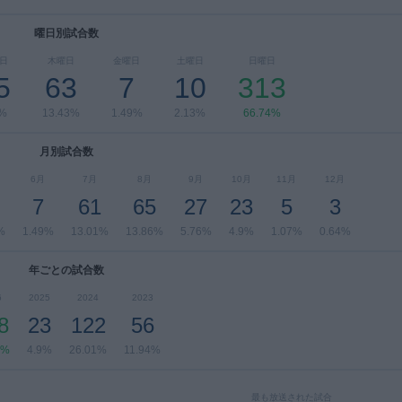
曜日別試合数
日
木曜日
金曜日
土曜日
日曜日
5
63
7
10
313
2%
13.43%
1.49%
2.13%
66.74%
月別試合数
6月
7月
8月
9月
10月
11月
12月
7
61
65
27
23
5
3
%
1.49%
13.01%
13.86%
5.76%
4.9%
1.07%
0.64%
年ごとの試合数
6
2025
2024
2023
8
23
122
56
4%
4.9%
26.01%
11.94%
最も放送された試合