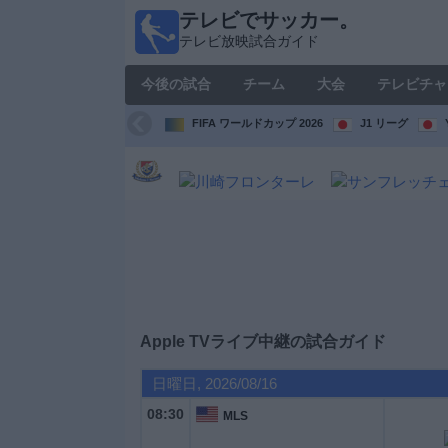
テレビでサッカー。
テレ
テレビ放映試合ガイド
ビで
サッ
今後の試合
チーム
大会
テレビチャ
カ
ー。
FIFA ワールドカップ 2026
J1 リーグ
テレ
ビ放
映試
合ガ
イド
今
後
の
試
Apple TV
ライブ中継の試合ガイド
合
日曜日, 2026/08/16
チ
08:30
MLS
ー
ム