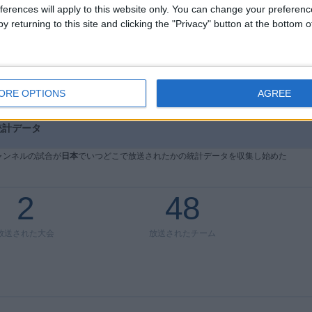
ferences will apply to this website only. You can change your preferen
サンディエゴFC
y returning to this site and clicking the "Privacy" button at the bottom
Apple
ﾊﾞﾝｸｰﾊﾞｰ･ﾎﾜｲﾄｷｬｯﾌﾟｽ
ﾋｭｰｽﾄﾝ･ﾀﾞｲﾅﾓ
TV
他の日
ORE OPTIONS
AGREE
ー統計データ
ャンネルの試合が
日本
でいつどこで放送されたかの統計データを収集し始めた
2
48
放送された大会
放送されたチーム