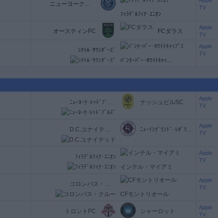
Apple
ニューヨーク・シティ
TV
ﾌｨﾗﾃﾞﾙﾌｨｱ･ﾕﾆｵﾝ
Apple
オースティンFC
FCダラス
TV
Apple
ｼｱﾄﾙ･ｻｳﾝﾀﾞｰｽﾞ
TV
ﾊﾞﾝｸｰﾊﾞｰ･ﾎﾜｲﾄｷｬｯﾌﾟｽ
Apple
ﾆｭｰﾖｰｸ･ﾚｯﾄﾞﾌﾞﾙｽﾞ
ナッシュビルSC
TV
Apple
D.C.ユナイテッド
ﾆｭｰｲﾝｸﾞﾗﾝﾄﾞ･ﾚﾎﾞﾘｭｰｼｮﾝ
TV
Apple
ﾌｨﾗﾃﾞﾙﾌｨｱ･ﾕﾆｵﾝ
TV
インテル・マイアミ
Apple
コロンバス・クルー
TV
CFモントリオール
Apple
トロントFC
シャーロット
TV