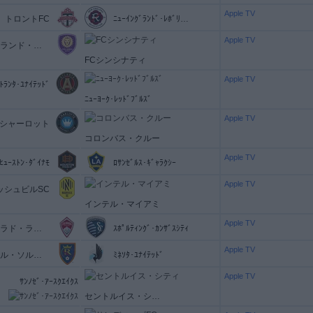
Apple TV
トロントFC
ﾆｭｰｲﾝｸﾞﾗﾝﾄﾞ･ﾚﾎﾞﾘｭｰｼｮﾝ
Apple TV
オーランド・シティ
FCシンシナティ
Apple TV
ﾄﾗﾝﾀ･ﾕﾅｲﾃｯﾄﾞ
ﾆｭｰﾖｰｸ･ﾚｯﾄﾞﾌﾞﾙｽﾞ
Apple TV
シャーロット
コロンバス・クルー
Apple TV
ﾋｭｰｽﾄﾝ･ﾀﾞｲﾅﾓ
ﾛｻﾝｾﾞﾙｽ･ｷﾞｬﾗｸｼｰ
Apple TV
ッシュビルSC
インテル・マイアミ
Apple TV
コロラド・ラピッズ
ｽﾎﾟﾙﾃｨﾝｸﾞ･ｶﾝｻﾞｽｼﾃｨ
Apple TV
レアル・ソルトレイク
ﾐﾈｿﾀ･ﾕﾅｲﾃｯﾄﾞ
Apple TV
ｻﾝﾉｾﾞ･ｱｰｽｸｴｲｸｽ
セントルイス・シティ