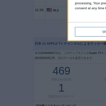
processing. Your pre
consent at any time b
11:30
MLS
M
日本 の APPLE TV チャンネルによるサッカ
本日
2026/08/07
現在、このウェブサイトが
Apple TV
チ
2023/02/25
以降、次のデータを提供できます:
469
放送される試合
1
放送されたスポーツ
試合数によるチームランキング