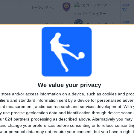
Apple
オーランド・シティ
TV
シカゴ・ファイアー
Apple
FCシンシナティ
ニューヨーク・シティ
TV
Apple
ｽﾎﾟﾙﾃｨﾝｸﾞ･ｶﾝｻﾞｽｼﾃｨ
TV
セントルイス・シティ
Apple
ﾐﾈｿﾀ･ﾕﾅｲﾃｯﾄﾞ
ｱﾄﾗﾝﾀ･ﾕﾅｲﾃｯﾄﾞ
TV
Apple
ｼｱﾄﾙ･ｻｳﾝﾀﾞｰｽﾞ
オースティンFC
TV
We value your privacy
Apple
コロラド・ラピッズ
TV
ロサンゼルスFC
store and/or access information on a device, such as cookies and pro
ifiers and standard information sent by a device for personalised adver
Apple
レアル・ソルトレイク
FCダラス
TV
tent measurement, audience research and services development.
With 
 use precise geolocation data and identification through device scanni
Apple
ﾛｻﾝｾﾞﾙｽ･ｷﾞｬﾗｸｼｰ
TV
ur 824 partners’ processing as described above. Alternatively you ma
ｻﾝﾉｾﾞ･ｱｰｽｸｴｲｸｽ
 and change your preferences before consenting or to refuse consentin
Apple
our personal data may not require your consent, but you have a right t
ﾎﾟｰﾄﾗﾝﾄﾞ･ﾃｨﾝﾊﾞｰｽﾞ
TV