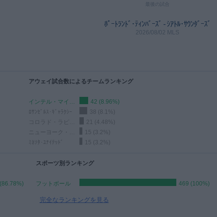
最後の試合
ﾎﾟｰﾄﾗﾝﾄﾞ･ﾃｨﾝﾊﾞｰｽﾞ - ｼｱﾄﾙ･ｻｳﾝﾀﾞｰｽﾞ
2026/08/02 MLS
アウェイ試合数によるチームランキング
インテル・マイアミ
42 (8.96%)
ﾛｻﾝｾﾞﾙｽ･ｷﾞｬﾗｸｼｰ
38 (8.1%)
コロラド・ラピッズ
21 (4.48%)
ニューヨーク・シティ
15 (3.2%)
ﾐﾈｿﾀ･ﾕﾅｲﾃｯﾄﾞ
15 (3.2%)
スポーツ別ランキング
(86.78%)
フットボール
469 (100%)
完全なランキングを見る