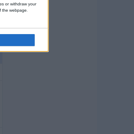
ces or withdraw your
 of the webpage.