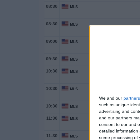
08:30
MLS
08:30
MLS
09:00
MLS
09:30
MLS
10:30
MLS
10:30
MLS
We and our
partners
such as unique ident
10:30
MLS
advertising and con
and our partners may
11:30
MLS
consent to our and o
detailed information
11:30
MLS
some processing of y