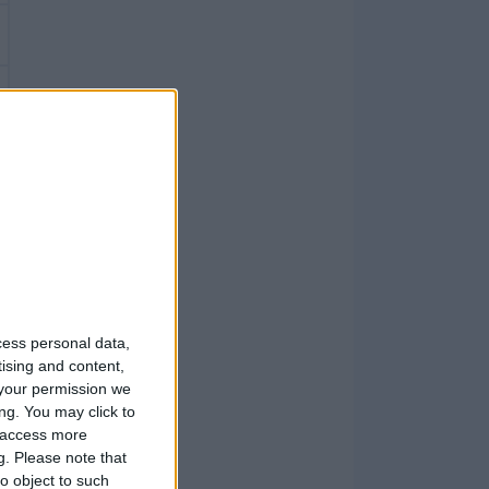
cess personal data,
tising and content,
your permission we
ng. You may click to
y access more
g.
Please note that
o object to such