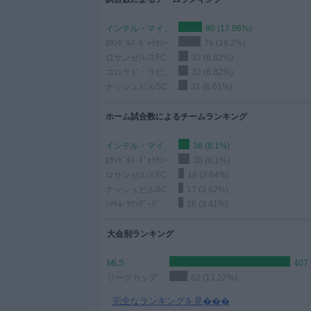
インテル・マイアミ
80 (17.06%)
ﾛｻﾝｾﾞﾙｽ･ｷﾞｬﾗｸｼｰ
76 (16.2%)
ロサンゼルスFC
32 (6.82%)
コロラド・ラピッズ
32 (6.82%)
ナッシュビルSC
31 (6.61%)
ホーム試合数によるチームランキング
インテル・マイアミ
38 (8.1%)
ﾛｻﾝｾﾞﾙｽ･ｷﾞｬﾗｸｼｰ
38 (8.1%)
ロサンゼルスFC
18 (3.84%)
ナッシュビルSC
17 (3.62%)
ｼｱﾄﾙ･ｻｳﾝﾀﾞｰｽﾞ
16 (3.41%)
大会別ランキング
MLS
407 
リーグカップ
62 (13.22%)
完全なランキングを見���