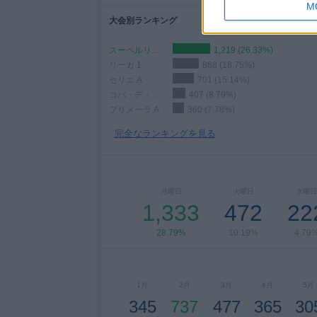
M
大会別ランキング
スーペルリーガ
1,219 (26.33%)
リーガ 1
868 (18.75%)
セリエ A
701 (15.14%)
コパ・デ・ラ・リーガ・プロフェッショナル
407 (8.79%)
プリメーラ A
360 (7.78%)
完全なランキングを見る
月曜日
火曜日
水曜日
1,333
472
22
28.79%
10.19%
4.79
1月
2月
3月
4月
5月
345
737
477
365
30