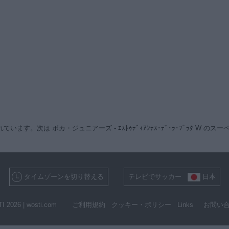
ます。次は ボカ・ジュニアーズ - ｴｽﾄｩﾃﾞｨｱﾝﾃｽ･ﾃﾞ･ﾗ･ﾌﾟﾗﾀ W のス
タイムゾーンを切り替える
テレビでサッカー
日本
I 2026 |
wosti.com
ご利用規約
クッキー・ポリシー
Links
お問い