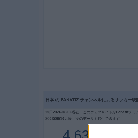
ィ
ジ
ェ
ッ
ト
日本 の FANATIZ チャンネルによるサッカー
本日
2026/08/06
現在、このウェブサイトが
Fanatiz
チャ
2023/06/10
以降、次のデータを提供できます:
4,630