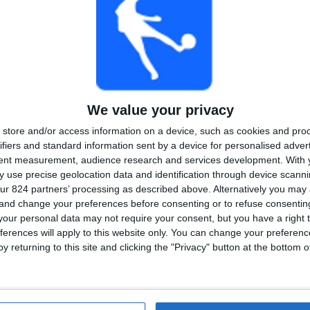
放送された大会
放送されたチーム
最後の試合
We value your privacy
store and/or access information on a device, such as cookies and pro
ティグレ - CAベルグラーノ
2026/08/06 スーペルリーガ
ifiers and standard information sent by a device for personalised adver
tent measurement, audience research and services development.
With 
 use precise geolocation data and identification through device scanni
ur 824 partners’ processing as described above. Alternatively you ma
 and change your preferences before consenting or to refuse consentin
アウェイ試合数によるチームランキング
our personal data may not require your consent, but you have a right t
ferences will apply to this website only. You can change your preferen
プラテンセ
65 (1.4%)
y returning to this site and clicking the "Privacy" button at the bottom
ｴｽﾄｩﾃﾞｨｱﾝﾃｽ･ﾃﾞ･ﾗ･ﾌﾟﾗﾀ W
64 (1.38%)
ﾋﾑﾅｼｱ･ﾗ･ﾌﾟﾗﾀ
63 (1.36%)
ﾍﾞﾚｽ･ｻﾙｽﾌｨｴﾙﾄﾞ
63 (1.36%)
ボカ・ジュニアーズ
62 (1.34%)