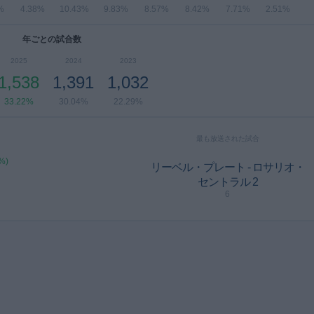
%
4.38%
10.43%
9.83%
8.57%
8.42%
7.71%
2.51%
年ごとの試合数
2025
2024
2023
1,538
1,391
1,032
33.22%
30.04%
22.29%
最も放送された試合
%)
リーベル・プレート - ロサリオ・
セントラル 2
6