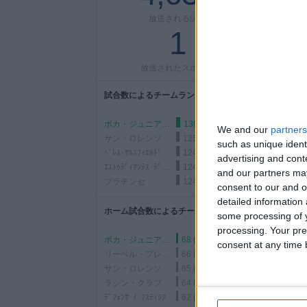
放送される試合
1
放送されたスポーツ
試合数によるチームランキング
ボカ・ジュニアーズ
130 (2.81%)
We and our
partners
サン・ロレンソ
125 (2.7%)
such as unique ident
ﾍﾞﾚｽ･ｻﾙｽﾌｨｴﾙﾄﾞ
124 (2.68%)
advertising and con
ｴｽﾄｩﾃﾞｨｱﾝﾃｽ･ﾃﾞ･ﾗ･ﾌﾟﾗﾀ W
124 (2.68%)
and our partners may
プラテンセ
124 (2.68%)
consent to our and o
detailed information
ホーム試合数によるチームランキング
some processing of y
processing. Your pre
ボカ・ジュニアーズ
68 (1.47%)
consent at any time b
リーベル・プレート
66 (1.43%)
サン・ロレンソ
65 (1.4%)
ラシン・クラブ
64 (1.38%)
ﾃﾞﾌｪﾝｻ･ｲ･ﾌｽﾃｨｼｱ
62 (1.34%)