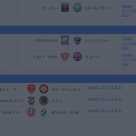
Fanatiz
ティグレ
CAベルグラーノ
(ライブ
見る)
Fanatiz
ｱﾘｱﾝｻ･ｱﾄﾚﾃｨｺ
シエンシアーノ
(ライブ
見る)
Fanatiz
ｳﾆｵﾝ･ﾃﾞ･ｻﾝﾀﾌｪ
ラヌース
(ライブ
見る)
Fanatiz (ライブを見る)
スポルト・ワンカヨ
ロス・チャンカス
Fanatiz (ライブを見る)
ﾒﾙｼｱﾝﾃｽ･ｳﾆﾄﾞｽ
クスコ
Fanatiz (ライブを見る)
ｳﾆﾍﾞﾙｼﾀﾘｵ･ﾃﾞﾎﾟﾙﾃｽ
ｽﾎﾟﾙﾃｨﾝｸﾞ･ｸﾘｽﾀﾙ