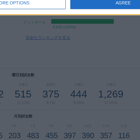
ORE OPTIONS
AGREE
スポーツ別ランキング
フットボール
4,630 (100%)
完全なランキングを見る
曜日別試合数
木曜日
金曜日
土曜日
日曜日
2
515
375
444
1,269
%
11.12%
8.1%
9.59%
27.41%
月別試合数
6月
7月
8月
9月
10月
11月
12月
5
203
483
455
397
390
357
116