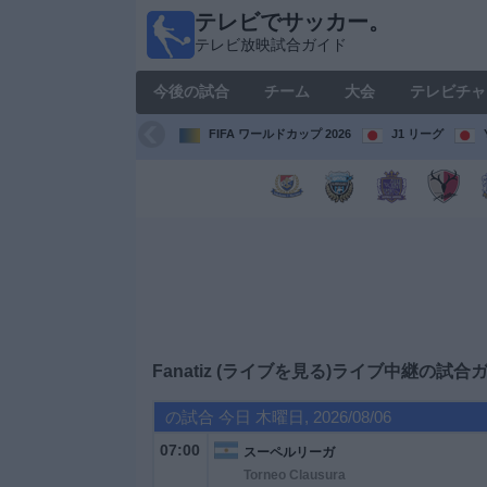
テレビでサッカー。
テレ
テレビ放映試合ガイド
ビで
サッ
今後の試合
チーム
大会
テレビチャ
カ
ー。
FIFA ワールドカップ 2026
J1 リーグ
テレ
ビ放
映試
合ガ
イド
今
後
の
試
Fanatiz (ライブを見る)
ライブ中継の試合
合
の試合 今日 木曜日, 2026/08/06
チ
07:00
スーペルリーガ
ー
Torneo Clausura
ム