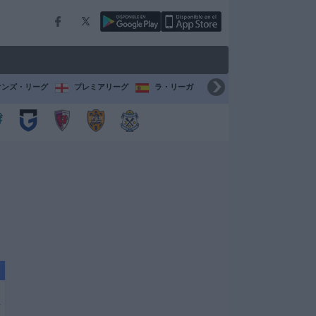
オンズ・リーグ
プレミアリーグ
ラ・リーガ
セリエ A
ブンデスリ
を