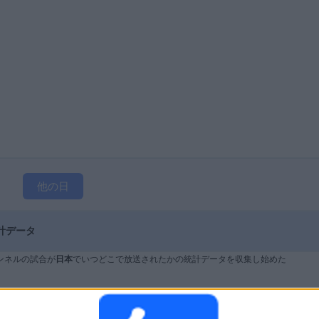
他の日
統計データ
ンネルの試合が
日本
でいつどこで放送されたかの統計データを収集し始めた
27
287