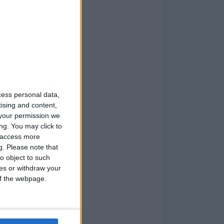
cess personal data,
tising and content,
your permission we
ng. You may click to
y access more
g.
Please note that
o object to such
ces or withdraw your
 of the webpage.