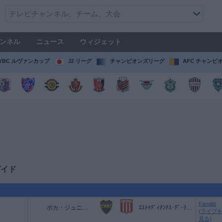
ンネル
ニュース
ウィジェット
YBC ルヴァンカップ
J2 リーグ
チャンピオンズリーグ
AFC チャンピ
ガイド
Fanatiz
ボカ・ジュニアーズ
ｴｽﾄｩﾃﾞｨｱﾝﾃｽ･ﾃﾞ･ﾗ･ﾌﾟﾗﾀ W
(ライブ
見る)