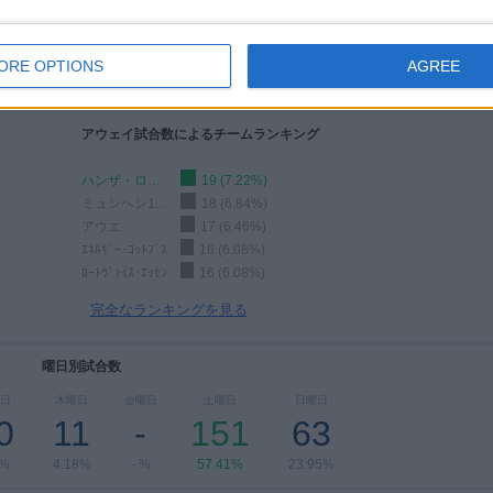
ヴィクトリア・ケルン
3 (1.14%)
ﾛｰﾄｳﾞｧｲｽ･ｴｯｾﾝ
2 (0.76%)
ORE OPTIONS
AGREE
完全なランキングを見る
アウェイ試合数によるチームランキング
ハンザ・ロストック
19 (7.22%)
ミュンヘン1860
18 (6.84%)
アウエ
17 (6.46%)
ｴﾈﾙｷﾞｰ･ｺｯﾄﾌﾞｽ
16 (6.08%)
ﾛｰﾄｳﾞｧｲｽ･ｴｯｾﾝ
16 (6.08%)
完全なランキングを見る
曜日別試合数
日
木曜日
金曜日
土曜日
日曜日
0
11
-
151
63
8%
4.18%
- %
57.41%
23.95%