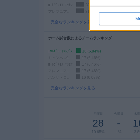
ﾛｰﾄｳﾞｧｲｽ･ｴｯｾﾝ
33 (12.55%)
アレマニア・アーヘン
31 (11.79%)
M
完全なランキングを見る
ホーム試合数によるチームランキング
ｴﾈﾙｷﾞｰ･ｺｯﾄﾌﾞｽ
18 (6.84%)
ミュンヘン1860
17 (6.46%)
ﾛｰﾄｳﾞｧｲｽ･ｴｯｾﾝ
17 (6.46%)
アレマニア・アーヘン
17 (6.46%)
ハンザ・ロストック
16 (6.08%)
完全なランキングを見る
月曜日
火曜日
水曜
28
-
1
10.65%
- %
3.