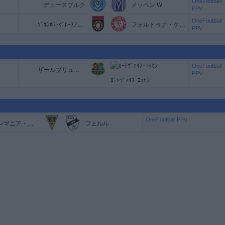
OneFootball
デュースブルク
メッペン W
PPV
OneFootball
ｿﾞﾈﾝﾎﾌ･ｸﾞﾛｰｽｱｽﾊﾟｯﾊ
フォルトゥナ・ケルン
PPV
OneFootball
ザールブリュッケン
PPV
ﾛｰﾄｳﾞｧｲｽ･ｴｯｾﾝ
OneFootball PPV
アレマニア・アーヘン
フェルル