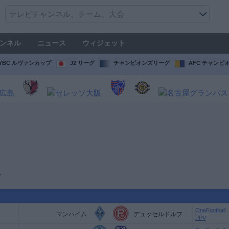
ンネル
ニュース
ウィジェット
YBC ルヴァンカップ
J2 リーグ
チャンピオンズリーグ
AFC チャンピ
ル
OneFootball
マンハイム
デュッセルドルフ
PPV