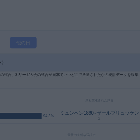
他の日
本）
ル
の試合、
3.リーガ
大会の試合が
日本
でいつどこで放送されたかの統計データを収集
最も放送された試合
ミュンヘン1860 - ザールブリュッケン
94.3%
2
最後の有料放送試合