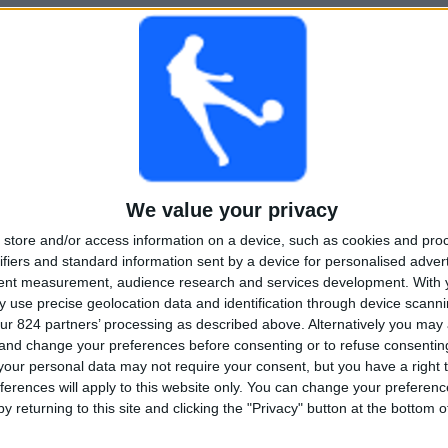
・ケルン
ヴェーエン - マンハイム
2026/04/20 3.リーガ por OneFootball PPV
平均
日数
合計
1
690
2
試合ごとのチャ
無料試合なし
テレビチャンネ
ンネル
ル
We value your privacy
store and/or access information on a device, such as cookies and pro
合計
合計
ifiers and standard information sent by a device for personalised adver
26
2
tent measurement, audience research and services development.
With 
 use precise geolocation data and identification through device scanni
Total equipos
CANALES
ur 824 partners’ processing as described above. Alternatively you ma
 and change your preferences before consenting or to refuse consentin
無料放送の試合数によるチームランキング
our personal data may not require your consent, but you have a right t
ferences will apply to this website only. You can change your preferen
ミュンヘン1860
4 (1.52%)
y returning to this site and clicking the "Privacy" button at the bottom
ｴﾈﾙｷﾞｰ･ｺｯﾄﾌﾞｽ
3 (1.14%)
SGﾃﾞｨﾅﾓ･ﾄﾞﾚｽﾃﾞﾝ
3 (1.14%)