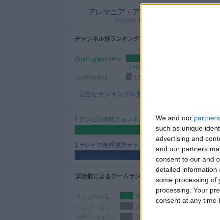
アレマニア・アーヘン - ヴィクトリア
2024/09/16 3.リーガ por OneFootball
チャンネル別ランキング
OneFootball PPV
248 (94.3%)
OneFootball
15 (5.7%)
完全なランキングを見る
We and our
partners
1 テレビの有料チャンネル
such as unique ident
50%
advertising and con
1 テレビの無料放送チャンネル
and our partners may
50%
consent to our and o
detailed information
試合数によるチームランキング
some processing of y
processing. Your pre
ミュンヘン1860
35 (13.31%)
consent at any time b
ハンザ・ロストック
35 (13.31%)
ｴﾈﾙｷﾞｰ･ｺｯﾄﾌﾞｽ
34 (12.93%)