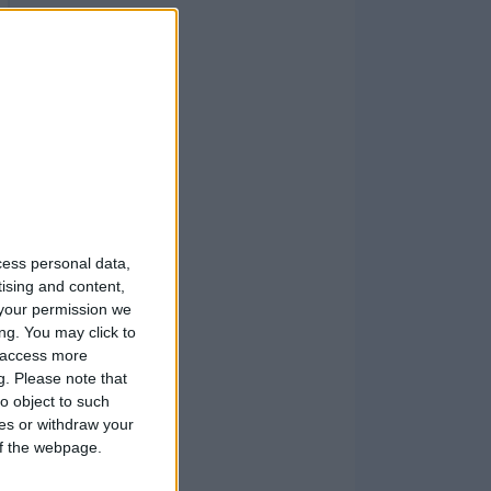
cess personal data,
tising and content,
your permission we
ng. You may click to
y access more
g.
Please note that
o object to such
ces or withdraw your
 of the webpage.