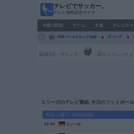
テレビでサッカー。
テレ
テレビ放映試合ガイド
ビで
サッ
今後の試合
チーム
大会
テレビチャ
カ
ー。
FIFA ワールドカップ 2026
J1 リーグ
テレ
ビ放
映試
合ガ
イド
今
後
の
試
3.リーガのテレビ番組, 今日のフットボー
合
明日 土曜日, 2026/08/08
チ
02:00
3.リーガ
ー
ム