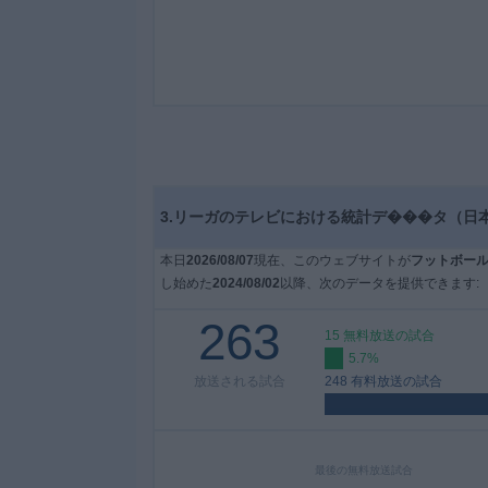
ィ
ジ
ェ
ッ
ト
3.リーガのテレビにおける統計デ���タ（日
本日
2026/08/07
現在、このウェブサイトが
フットボー
し始めた
2024/08/02
以降、次のデータを提供できます:
263
15 無料放送の試合
5.7%
放送される試合
248 有料放送の試合
最後の無料放送試合