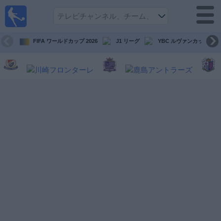
テレ
ビで
サッ
カ
FIFA ワールドカップ 2026
J1 リーグ
YBC ルヴァンカップ
ー。
テレ
ビ放
映試
合ガ
イド
今
後
の
試
合
チ
ー
ム