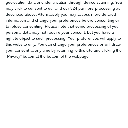
geolocation data and identification through device scanning. You
Alcione Milano
ィ
may click to consent to our and our 824 partners’ processing as
DAZN Free (無料で見る)
FIFA+
ジ
described above. Alternatively you may access more detailed
ェ
information and change your preferences before consenting or
ッ
to refuse consenting.
Please note that some processing of your
日本におけるALCIONE MILANOチームのテレビ放送の統計デー
ト
personal data may not require your consent, but you have a
タ
right to object to such processing. Your preferences will apply to
this website only. You can change your preferences or withdraw
本日の日付
2026/08/06
から、このウェブサイトが
日本
で
Alcione Milano
チ
your consent at any time by returning to this site and clicking the
ームの
フットボール
の試合がテレビ放映される日時や場所の統計データを
"Privacy" button at the bottom of the webpage.
収集し始めた
2025/03/17
までの期間について、以下のデータを提供できま
す:
5
放送される試合
2 無料放送の試合
40%
3 有料放送の試合
60%
最後の無料放送試合