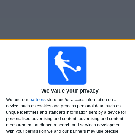
大
会
テ
レ
ビ
チ
Alcione Milano
でテレビ放映の試合ガイド
ャ
ン
×
ネ
Alcione Milano:
現在、テレビで放映されている試合
ル
はありません。過去に放映された試合の履歴を確認で
We value your privacy
きます。
ニ
We and our
partners
store and/or access information on a
ュ
device, such as cookies and process personal data, such as
日曜日, 2026/02/15
ー
unique identifiers and standard information sent by a device for
19:30
ス
セリエ C - ｸﾞﾙｰﾌﾟ B
personalised advertising and content, advertising and content
measurement, audience research and services development.
L.R.ヴィチェンツァ
With your permission we and our partners may use precise
ウ