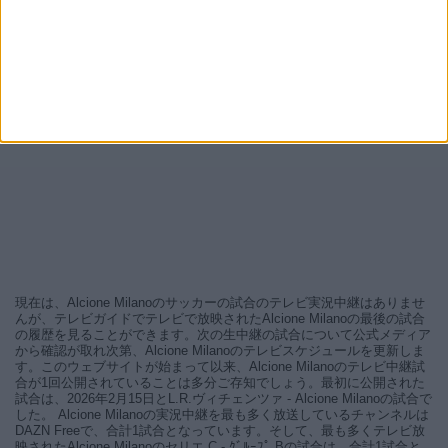
現在は、Alcione Milanoのサッカーの試合のテレビ実況中継はありませ
んが、テレビガイドでテレビで放映されたAlcione Milanoの最後の試合
の履歴を見ることができます。次の生中継の試合について公式メディア
から確認が取れ次第、Alcione Milanoのテレビスケジュールを更新しま
す。このウェブサイトが始まって以来、Alcione Milanoのテレビ中継試
合が1回公開されていることは多分ご存知でしょう。最初に公開された
試合は、2026年2月15日とL.R.ヴィチェンツァ - Alcione Milanoの試合で
した。 Alcione Milanoの実況中継を最も多く放送しているチャンネルは
DAZN Freeで、合計1試合となっています。そして、最も多くテレビ放
映されたAlcione Milanoのセリエ C - ｸﾞﾙｰﾌﾟ Bの試合は、合計1試合と