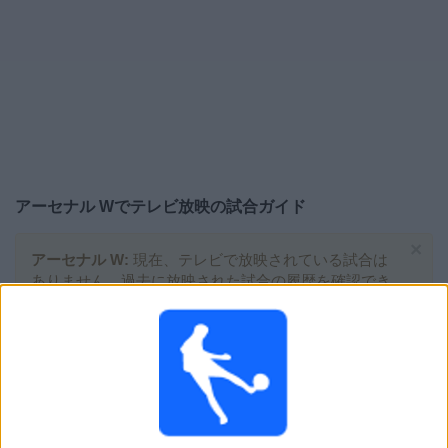
大
会
テ
レ
ビ
チ
アーセナル W
でテレビ放映の試合ガイド
ャ
ン
×
ネ
アーセナル W:
現在、テレビで放映されている試合は
ル
ありません。過去に放映された試合の履歴を確認でき
ます。
ニ
ュ
土曜日, 2026/05/16
ー
21:00
ス
スーパーリーグ｜女子
ウ