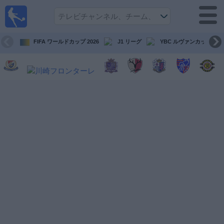
テレ
ビで
サッ
カ
FIFA ワールドカップ 2026
J1 リーグ
YBC ルヴァンカップ
ー。
テレ
ビ放
映試
合ガ
イド
今
後
の
試
合
チ
ー
ム