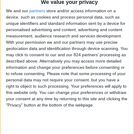
We value your privacy
ィ
We and our
partners
store and/or access information on a
ジ
device, such as cookies and process personal data, such as
ェ
unique identifiers and standard information sent by a device for
ッ
personalised advertising and content, advertising and content
ト
measurement, audience research and services development.
With your permission we and our partners may use precise
geolocation data and identification through device scanning. You
リヴァプール W
may click to consent to our and our 824 partners’ processing as
described above. Alternatively you may access more detailed
アーセナル W
information and change your preferences before consenting or
U-NEXT
to refuse consenting.
Please note that some processing of your
personal data may not require your consent, but you have a
木曜日, 2026/05/14
right to object to such processing. Your preferences will apply to
this website only. You can change your preferences or withdraw
03:00
スーパーリーグ｜女子
your consent at any time by returning to this site and clicking the
"Privacy" button at the bottom of the webpage.