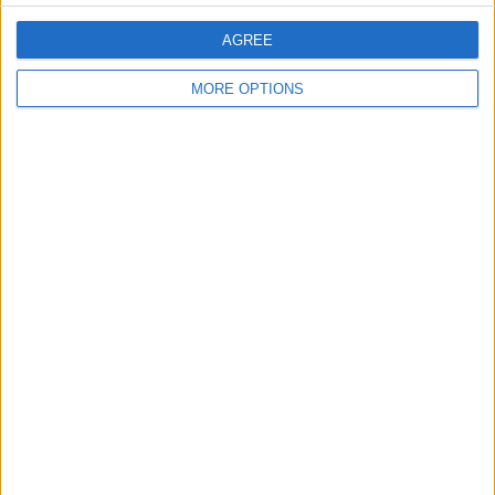
大会
VS チェルシー
対戦相手
W
AGREE
チーム別ランキング
MORE OPTIONS
チェルシー W
10 (11.9%)
マンチェスター・C W
8 (9.52%)
ブライトン W
6 (7.14%)
トッテナム W
6 (7.14%)
アストン・ヴィラ W
5 (5.95%)
完全なランキングを見る
大会別ランキング
スーパーリーグ｜女子
55 (65.48%)
ﾁｬﾝﾋﾟｵﾝｽﾞﾘｰｸﾞ｜女子
20 (23.81%)
リーグカップ｜女子
3 (3.57%)
FA カップ｜女子
2 (2.38%)
親善試合｜女子
2 (2.38%)
完全なランキングを見る