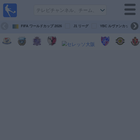
テレ
ビで
サッ
カ
FIFA ワールドカップ 2026
J1 リーグ
YBC ルヴァンカップ
ー。
テレ
ビ放
映試
合ガ
イド
今
後
の
試
合
チ
ー
ム