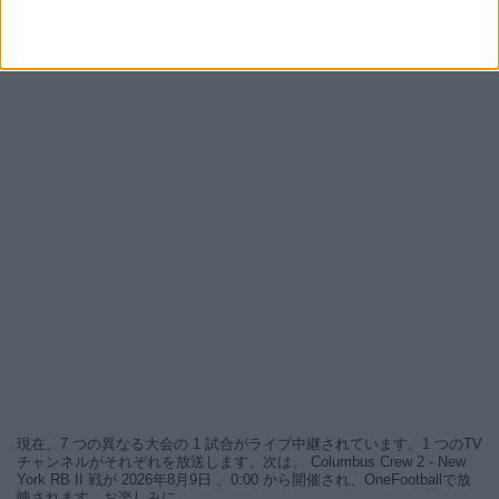
現在、7 つの異なる大会の 1 試合がライブ中継されています。1 つのTV
チャンネルがそれぞれを放送します。次は、 Columbus Crew 2 - New
York RB II 戦が 2026年8月9日 、0:00 から開催され、OneFootballで放
映されます。お楽しみに。