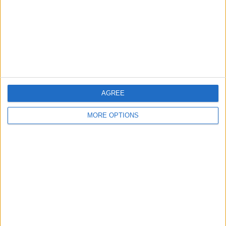
1
3
10
大会
VS Connecticut
対戦相手
United FC
チーム別ランキング
Connecticut United FC
3 (20%)
FC Cincinnati 2
2 (13.33%)
Philadelphia Union II
2 (13.33%)
AGREE
New England Revolution II
2 (13.33%)
New York RB II
1 (6.67%)
MORE OPTIONS
完全なランキングを見る
大会別ランキング
MLS Next Pro
15 (100%)
完全なランキングを見る