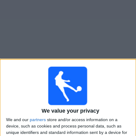
大
会
テ
レ
ビ
チ
Columbus Crew 2
でテレビ放映の試合ガイド
ャ
ン
の試合 今日 日曜日, 2026/08/09
ネ
ル
07:00
MLS Next Pro
ニ
ュ
We value your privacy
ー
Columbus Crew 2
ス
We and our
partners
store and/or access information on a
New York RB II
device, such as cookies and process personal data, such as
OneFootball
unique identifiers and standard information sent by a device for
ウ