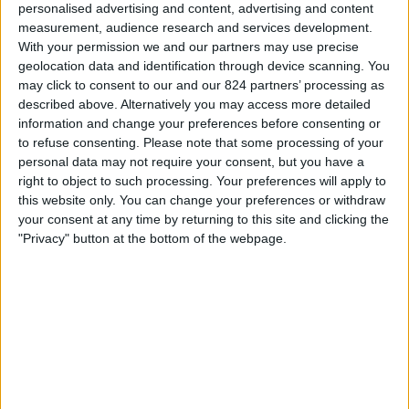
personalised advertising and content, advertising and content
ィ
日曜日, 2026/08/16
measurement, audience research and services development.
ジ
With your permission we and our partners may use precise
ェ
07:00
MLS Next Pro
geolocation data and identification through device scanning. You
ッ
may click to consent to our and our 824 partners’ processing as
ト
described above. Alternatively you may access more detailed
information and change your preferences before consenting or
Columbus Crew 2
to refuse consenting.
Please note that some processing of your
personal data may not require your consent, but you have a
New York City 2
right to object to such processing. Your preferences will apply to
OneFootball
this website only. You can change your preferences or withdraw
your consent at any time by returning to this site and clicking the
月曜日, 2026/08/24
"Privacy" button at the bottom of the webpage.
08:00
MLS Next Pro
Huntsville City FC
Columbus Crew 2
OneFootball