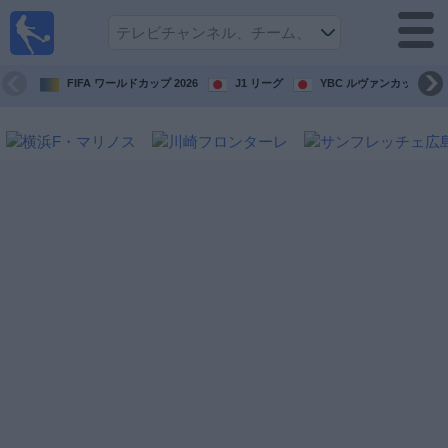
テレ
ビで
サッ
カ
FIFA ワールドカップ 2026
J1 リーグ
YBC ルヴァンカップ
ー。
テレ
ビ放
映試
合ガ
イド
今
後
の
試
合
チ
ー
ム