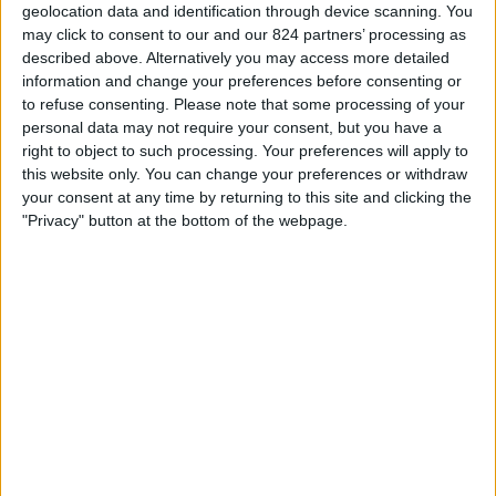
ﾛﾝﾄﾞﾝ･ｼﾃｨ･ﾘｵﾈｼｽ W
geolocation data and identification through device scanning. You
ィ
may click to consent to our and our 824 partners’ processing as
U-NEXT
ジ
described above. Alternatively you may access more detailed
ェ
information and change your preferences before consenting or
ッ
to refuse consenting.
Please note that some processing of your
日本におけるﾛﾝﾄﾞﾝ･ｼﾃｨ･ﾘｵﾈｼｽ Wチームのテレビ放送の統計デー
ト
personal data may not require your consent, but you have a
タ
right to object to such processing. Your preferences will apply to
this website only. You can change your preferences or withdraw
本日の日付
2026/08/06
から、このウェブサイトが
日本
で
ﾛﾝﾄﾞﾝ･ｼﾃｨ･ﾘｵﾈｼｽ
your consent at any time by returning to this site and clicking the
W
チームの
フットボール
の試合がテレビ放映される日時や場所の統計デー
"Privacy" button at the bottom of the webpage.
タを収集し始めた
2025/09/19
までの期間について、以下のデータを提供で
きます:
10
放送される試合
5 無料放送の試合
50%
5 有料放送の試合
50%
最後の無料放送試合