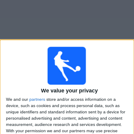
大
会
テ
レ
ビ
チ
ﾛﾝﾄﾞﾝ･ｼﾃｨ･ﾘｵﾈｼｽ W
でテレビ放映の試合ガイド
ャ
ン
×
ネ
ﾛﾝﾄﾞﾝ･ｼﾃｨ･ﾘｵﾈｼｽ W:
現在、テレビで放映されている
ル
試合はありません。過去に放映された試合の履歴を確
We value your privacy
認できます。
ニ
We and our
partners
store and/or access information on a
ュ
device, such as cookies and process personal data, such as
日曜日, 2026/02/15
ー
unique identifiers and standard information sent by a device for
20:00
ス
スーパーリーグ｜女子
personalised advertising and content, advertising and content
measurement, audience research and services development.
マンチェスター・U W
With your permission we and our partners may use precise
ウ