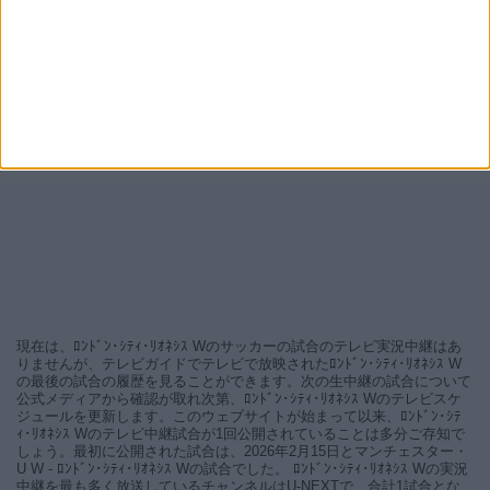
現在は、ﾛﾝﾄﾞﾝ･ｼﾃｨ･ﾘｵﾈｼｽ Wのサッカーの試合のテレビ実況中継はあ
りませんが、テレビガイドでテレビで放映されたﾛﾝﾄﾞﾝ･ｼﾃｨ･ﾘｵﾈｼｽ W
の最後の試合の履歴を見ることができます。次の生中継の試合について
公式メディアから確認が取れ次第、ﾛﾝﾄﾞﾝ･ｼﾃｨ･ﾘｵﾈｼｽ Wのテレビスケ
ジュールを更新します。このウェブサイトが始まって以来、ﾛﾝﾄﾞﾝ･ｼﾃ
ｨ･ﾘｵﾈｼｽ Wのテレビ中継試合が1回公開されていることは多分ご存知で
しょう。最初に公開された試合は、2026年2月15日とマンチェスター・
U W - ﾛﾝﾄﾞﾝ･ｼﾃｨ･ﾘｵﾈｼｽ Wの試合でした。 ﾛﾝﾄﾞﾝ･ｼﾃｨ･ﾘｵﾈｼｽ Wの実況
中継を最も多く放送しているチャンネルはU-NEXTで、合計1試合とな