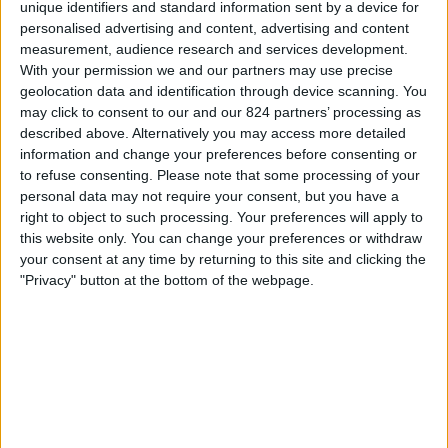
プルゼニ
unique identifiers and standard information sent by a device for
ィ
personalised advertising and content, advertising and content
セルヴェット
ジ
measurement, audience research and services development.
OneFootball PPV
ェ
With your permission we and our partners may use precise
ッ
geolocation data and identification through device scanning. You
ト
日曜日, 2024/05/26
may click to consent to our and our 824 partners’ processing as
described above. Alternatively you may access more detailed
03:30
スーパーリーグ
information and change your preferences before consenting or
to refuse consenting.
Please note that some processing of your
ルガーノ
personal data may not require your consent, but you have a
セルヴェット
right to object to such processing. Your preferences will apply to
OneFootball
this website only. You can change your preferences or withdraw
your consent at any time by returning to this site and clicking the
火曜日, 2024/05/21
"Privacy" button at the bottom of the webpage.
01:00
スーパーリーグ
セルヴェット
ヤングボーイズ
OneFootball