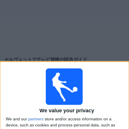
大
会
テ
レ
ビ
チ
セルヴェット
でテレビ放映の試合ガイド
ャ
ン
×
ネ
セルヴェット:
現在、テレビで放映されている試合は
ル
ありません。過去に放映された試合の履歴を確認でき
ます。
ニ
ュ
水曜日, 2025/07/23
ー
We value your privacy
02:00
ス
チャンピオンズリーグ
第2予選ラウンド
We and our
partners
store and/or access information on a
device, such as cookies and process personal data, such as
ウ