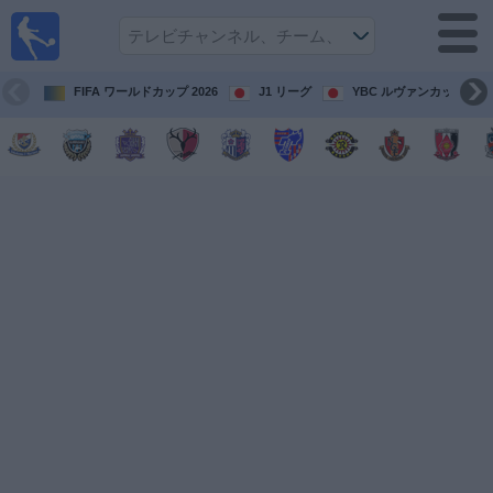
テレ
ビで
サッ
カ
FIFA ワールドカップ 2026
J1 リーグ
YBC ルヴァンカップ
ー。
テレ
ビ放
映試
合ガ
イド
今
後
の
試
合
チ
ー
ム