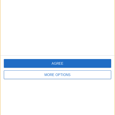
3
4
15
大会
VS ヤングボー
対戦相手
イズ
チーム別ランキング
ヤングボーイズ
4 (10.53%)
ヴィンタートゥール
4 (10.53%)
Yverdon Sport
3 (7.89%)
ルツェルン
3 (7.89%)
バーゼル
3 (7.89%)
完全なランキングを見る
AGREE
MORE OPTIONS
大会別ランキング
スーパーリーグ
32 (84.21%)
ヨーロッパリーグ
5 (13.16%)
チャンピオンズリーグ
1 (2.63%)
完全なランキングを見る