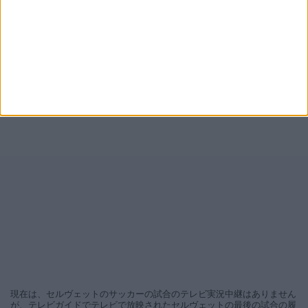
現在は、セルヴェットのサッカーの試合のテレビ実況中継はありません
が、テレビガイドでテレビで放映されたセルヴェットの最後の試合の履