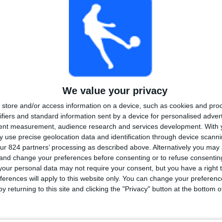
合計
最大
合計
2
2
18
大会
VS ﾙ･ﾋﾟｭｲ=ｱﾝ=
対戦相手
ｳﾞﾚ
大会別ランキング
ナシオナル
32 (94.12%)
フランスカップ
2 (5.88%)
We value your privacy
完全なランキングを見る
store and/or access information on a device, such as cookies and pro
ifiers and standard information sent by a device for personalised adver
tent measurement, audience research and services development.
With 
 use precise geolocation data and identification through device scanni
ur 824 partners’ processing as described above. Alternatively you ma
 and change your preferences before consenting or to refuse consentin
曜日別試合数
our personal data may not require your consent, but you have a right t
水曜日
木曜日
金曜日
土曜日
日曜日
ferences will apply to this website only. You can change your preferen
2
-
-
29
2
y returning to this site and clicking the "Privacy" button at the bottom
.88%
- %
- %
85.29%
5.88%