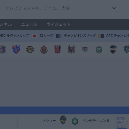
ンネル
ニュース
ウィジェット
YBC ルヴァンカップ
J2 リーグ
チャンピオンズリーグ
AFC チャンピ
DAZN
ソショー
サンテティエンヌ
(ライブ
を見る)