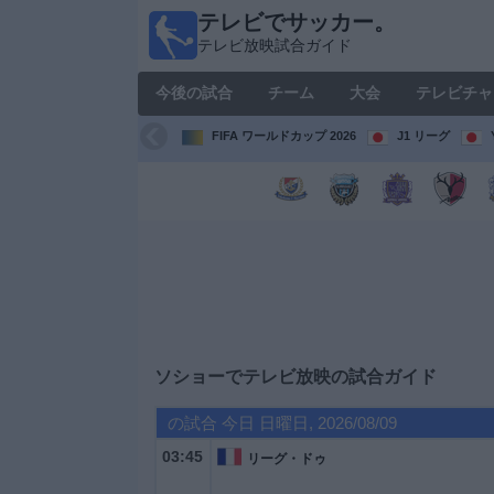
テレビでサッカー。
テレ
テレビ放映試合ガイド
ビで
サッ
今後の試合
チーム
大会
テレビチャ
カ
ー。
FIFA ワールドカップ 2026
J1 リーグ
テレ
ビ放
映試
合ガ
イド
今
後
の
試
ソショー
でテレビ放映の試合ガイド
合
の試合 今日 日曜日, 2026/08/09
チ
03:45
リーグ・ドゥ
ー
ム