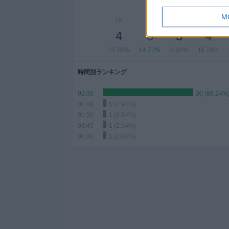
M
1月
2月
3月
4月
4
5
3
4
11.76%
14.71%
8.82%
11.76%
時間別ランキング
02:30
30 (88.24%
00:00
1 (2.94%)
01:30
1 (2.94%)
03:45
1 (2.94%)
00:30
1 (2.94%)