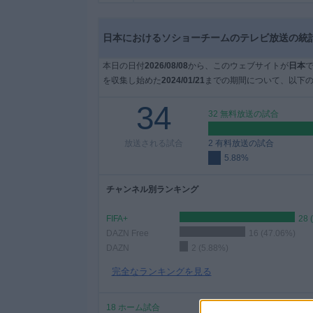
大
日本におけるソショーチームのテレビ放送の統
会
本日の日付
2026/08/08
から、このウェブサイトが
日本
を収集し始めた
2024/01/21
までの期間について、以下の
テ
レ
34
32 無料放送の試合
ビ
チ
放送される試合
2 有料放送の試合
ャ
5.88%
ン
ネ
チャンネル別ランキング
ル
FIFA+
28 
ニ
DAZN Free
16 (47.06%)
ュ
DAZN
2 (5.88%)
ー
完全なランキングを見る
ス
18 ホーム試合
ウ