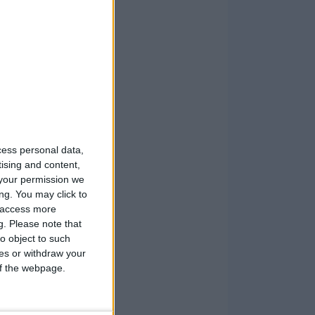
cess personal data,
tising and content,
your permission we
ng. You may click to
y access more
g.
Please note that
o object to such
ces or withdraw your
 of the webpage.