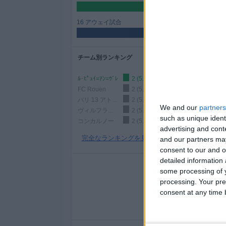
52.94%
ィ
ジ
16 アウェイ試合
ェ
47.06%
ッ
ト
チーム別ランキング
ﾙ･ﾋﾟｭｲ=ｱﾝ=ｳﾞﾚ
2 (5.88%)
FC Rouen
2 (5.88%)
パリ 13 アトレティコ
2 (5.88%)
We and our
partners
ヴィルフランシュ
2 (5.88%)
such as unique ident
コンカルノー
2 (5.88%)
advertising and con
完全なランキングを見る
and our partners may
consent to our and o
detailed information
some processing of y
月曜日
火曜日
processing. Your pre
1
-
consent at any time b
2.94%
- %
5