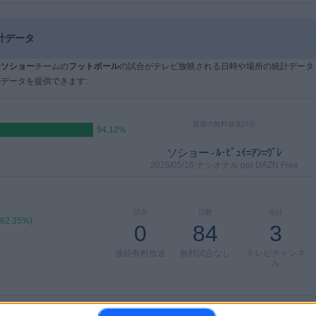
計データ
で
ソショー
チームの
フットボール
の試合がテレビ放映される日時や場所の統計データ
データを提供できます:
最後の無料放送試合
94.12%
ソショー - ﾙ･ﾋﾟｭｲ=ｱﾝ=ｳﾞﾚ
2026/05/16 ナシオナル por DAZN Free
試合
日数
合計
(82.35%)
0
84
3
連続有料放送
無料試合なし
テレビチャンネ
ル