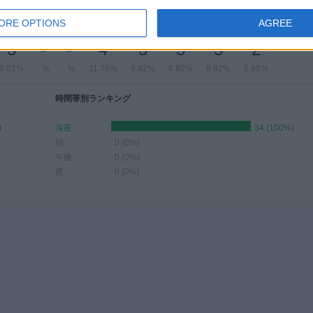
月別試合数
ORE OPTIONS
AGREE
5月
6月
7月
8月
9月
10月
11月
12月
3
-
-
4
3
3
3
2
8.82%
- %
- %
11.76%
8.82%
8.82%
8.82%
5.88%
時間帯別ランキング
)
深夜
34 (100%)
朝
0 (0%)
午後
0 (0%)
夜
0 (0%)