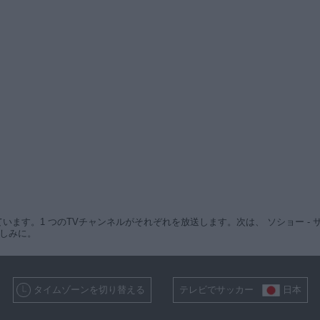
ます。1 つのTVチャンネルがそれぞれを放送します。次は、 ソショー - サンテテ
楽しみに。
タイムゾーンを切り替える
テレビでサッカー
日本