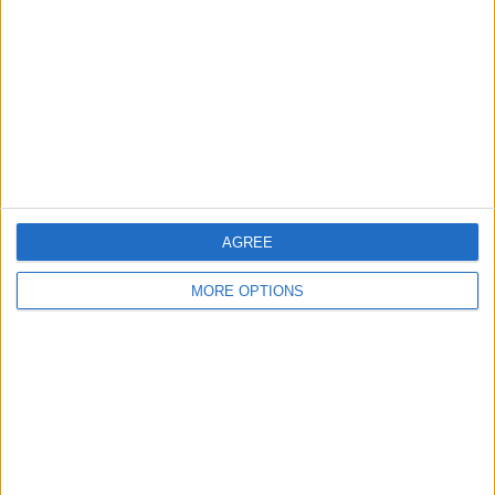
大会
VS クヴィイー
対戦相手
チーム別ランキング
クヴィイー
3 (8.57%)
ヴァランシエンヌ
2 (5.71%)
オルレアン
2 (5.71%)
ｽﾀｯﾄﾞ･ﾌﾞﾘｵｼｬﾝ
2 (5.71%)
カーン
2 (5.71%)
完全なランキングを見る
AGREE
大会別ランキング
MORE OPTIONS
ナシオナル
32 (91.43%)
フランスカップ
3 (8.57%)
完全なランキングを見る
曜日別試合数