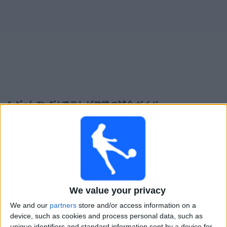
大
会
テ
レ
ビ
チ
ﾙ･ﾋﾟｭｲ=ｱﾝ=ｳﾞﾚ
でテレビ放映の試合ガイド
ャ
ン
×
ネ
ﾙ･ﾋﾟｭｲ=ｱﾝ=ｳﾞﾚ:
現在、テレビで放映されている試合
ル
はありません。過去に放映された試合の履歴を確認で
きます。
ニ
ュ
土曜日, 2026/05/16
ー
We value your privacy
02:30
ス
ナシオナル
We and our
partners
store and/or access information on a
device, such as cookies and process personal data, such as
ソショー
ウ
unique identifiers and standard information sent by a device for