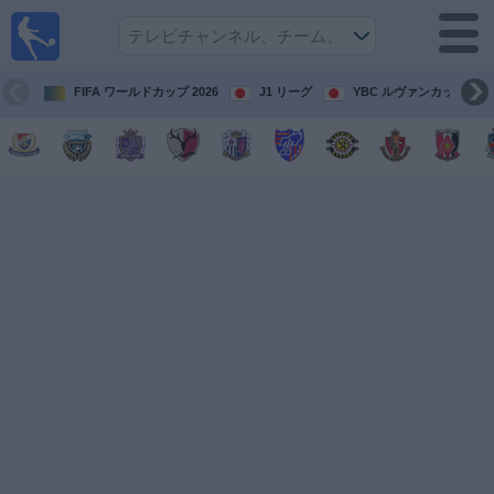
テレ
ビで
サッ
カ
FIFA ワールドカップ 2026
J1 リーグ
YBC ルヴァンカップ
ー。
テレ
ビ放
映試
合ガ
イド
今
後
の
試
合
チ
ー
ム