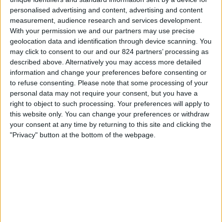
ﾙ･ﾋﾟｭｲ=ｱﾝ=ｳﾞﾚ
ィ
personalised advertising and content, advertising and content
DAZN Free (無料で見る)
ジ
measurement, audience research and services development.
ェ
With your permission we and our partners may use precise
ッ
geolocation data and identification through device scanning. You
日曜日, 2026/05/10
ト
may click to consent to our and our 824 partners’ processing as
02:30
ナシオナル
described above. Alternatively you may access more detailed
information and change your preferences before consenting or
ﾙ･ﾋﾟｭｲ=ｱﾝ=ｳﾞﾚ
to refuse consenting.
Please note that some processing of your
ディジョン
personal data may not require your consent, but you have a
right to object to such processing. Your preferences will apply to
DAZN Free (無料で見る)
this website only. You can change your preferences or withdraw
your consent at any time by returning to this site and clicking the
土曜日, 2026/05/02
"Privacy" button at the bottom of the webpage.
02:30
ナシオナル
フルーリー＝メロジ
ﾙ･ﾋﾟｭｲ=ｱﾝ=ｳﾞﾚ
DAZN Free (無料で見る)
他の日