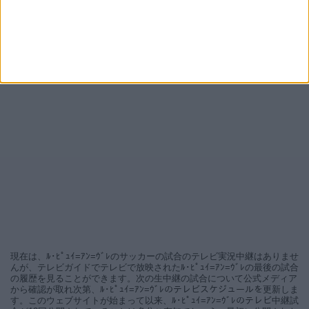
現在は、ﾙ･ﾋﾟｭｲ=ｱﾝ=ｳﾞﾚのサッカーの試合のテレビ実況中継はありませ
んが、テレビガイドでテレビで放映されたﾙ･ﾋﾟｭｲ=ｱﾝ=ｳﾞﾚの最後の試合
の履歴を見ることができます。次の生中継の試合について公式メディア
から確認が取れ次第、ﾙ･ﾋﾟｭｲ=ｱﾝ=ｳﾞﾚのテレビスケジュールを更新しま
す。このウェブサイトが始まって以来、ﾙ･ﾋﾟｭｲ=ｱﾝ=ｳﾞﾚのテレビ中継試