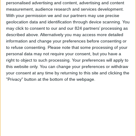
パリ 13 アトレティコ
personalised advertising and content, advertising and content
ィ
measurement, audience research and services development.
DAZN Free (無料で見る)
ジ
With your permission we and our partners may use precise
ェ
geolocation data and identification through device scanning. You
ッ
日曜日, 2026/05/10
may click to consent to our and our 824 partners’ processing as
ト
described above. Alternatively you may access more detailed
02:30
ナシオナル
information and change your preferences before consenting or
to refuse consenting.
Please note that some processing of your
パリ 13 アトレティコ
personal data may not require your consent, but you have a
オーバーニュ
right to object to such processing. Your preferences will apply to
DAZN Free (無料で見る)
this website only. You can change your preferences or withdraw
your consent at any time by returning to this site and clicking the
土曜日, 2026/04/18
"Privacy" button at the bottom of the webpage.
02:30
ナシオナル
ヴィルフランシュ
パリ 13 アトレティコ
FIFA+
DAZN Free (無料で見る)
他の日