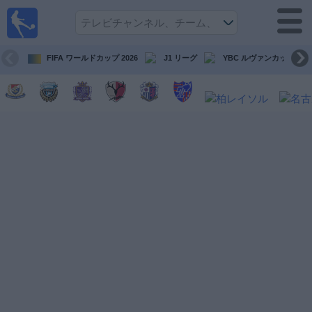
テレ
ビで
サッ
カ
FIFA ワールドカップ 2026
J1 リーグ
YBC ルヴァンカップ
ー。
テレ
ビ放
映試
合ガ
イド
今
後
の
試
合
チ
ー
ム