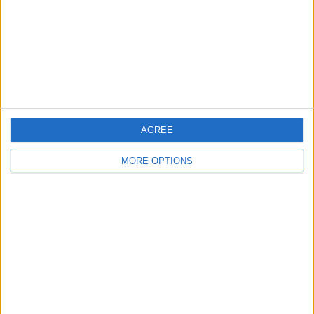
大会
VS ベルサイユ
対戦相手
チーム別ランキング
ベルサイユ
2 (6.06%)
ディジョン
2 (6.06%)
ヴァランシエンヌ
2 (6.06%)
ﾙ･ﾋﾟｭｲ=ｱﾝ=ｳﾞﾚ
2 (6.06%)
FC Rouen
2 (6.06%)
AGREE
完全なランキングを見る
MORE OPTIONS
大会別ランキング
ナシオナル
33 (100%)
完全なランキングを見る
曜日別試合数
月曜日
火曜日
水曜日
木曜日
金曜日
土曜日