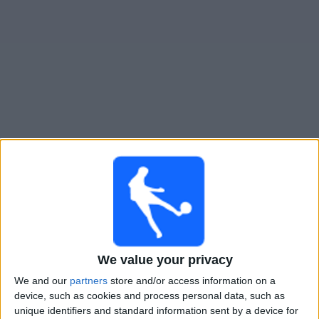
大
会
テ
レ
ビ
チ
パリ 13 アトレティコ
でテレビ放映の試合ガイド
ャ
ン
×
ネ
パリ 13 アトレティコ:
現在、テレビで放映されている
ル
試合はありません。過去に放映された試合の履歴を確
認できます。
ニ
ュ
土曜日, 2026/05/16
We value your privacy
ー
02:30
ス
ナシオナル
We and our
partners
store and/or access information on a
device, such as cookies and process personal data, such as
クヴィイー
unique identifiers and standard information sent by a device for
ウ