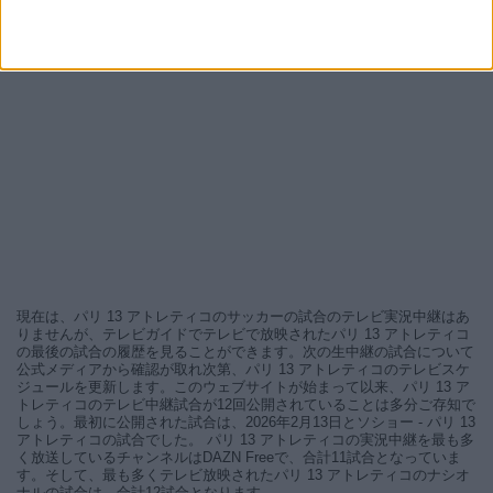
現在は、パリ 13 アトレティコのサッカーの試合のテレビ実況中継はあ
りませんが、テレビガイドでテレビで放映されたパリ 13 アトレティコ
の最後の試合の履歴を見ることができます。次の生中継の試合について
公式メディアから確認が取れ次第、パリ 13 アトレティコのテレビスケ
ジュールを更新します。このウェブサイトが始まって以来、パリ 13 ア
トレティコのテレビ中継試合が12回公開されていることは多分ご存知で
しょう。最初に公開された試合は、2026年2月13日とソショー - パリ 13
アトレティコの試合でした。 パリ 13 アトレティコの実況中継を最も多
く放送しているチャンネルはDAZN Freeで、合計11試合となっていま
す。そして、最も多くテレビ放映されたパリ 13 アトレティコのナシオ
ナルの試合は、合計12試合となります。