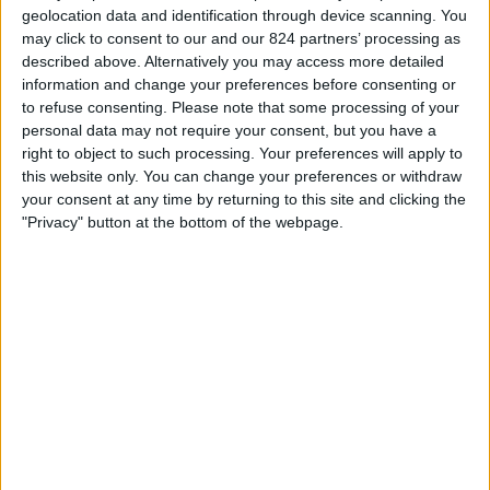
日本におけるティグレス UNALチームのテレビ放送の統計デー
geolocation data and identification through device scanning. You
ィ
タ
may click to consent to our and our 824 partners’ processing as
ジ
described above. Alternatively you may access more detailed
ェ
本日の日付
2026/08/07
から、このウェブサイトが
日本
で
ティグレス UNAL
information and change your preferences before consenting or
ッ
チームの
フットボール
の試合がテレビ放映される日時や場所の統計データ
to refuse consenting.
Please note that some processing of your
ト
を収集し始めた
2023/07/27
までの期間について、以下のデータを提供でき
personal data may not require your consent, but you have a
ます:
right to object to such processing. Your preferences will apply to
this website only. You can change your preferences or withdraw
34
your consent at any time by returning to this site and clicking the
"Privacy" button at the bottom of the webpage.
放送される試合
22 無料放送の試合
64.71%
12 有料放送の試合
35.29%
最後の無料放送試合
トルーカ - ティグレス UNAL
2026/05/31 CONCACAF ﾁｬﾝﾋﾟｵﾝｽﾞ・ﾘｰｸﾞ por CONCACAF YouTube
チャンネル別ランキング