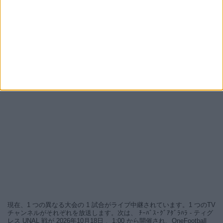
現在、1 つの異なる大会の 1 試合がライブ中継されています。1 つのTV
チャンネルがそれぞれを放送します。次は、 ﾁｰﾊﾞｽ･ｸﾞｱﾀﾞﾗﾊﾗ - ティグ
レス UNAL 戦が 2026年10月18日 、1:00 から開催され、OneFootball