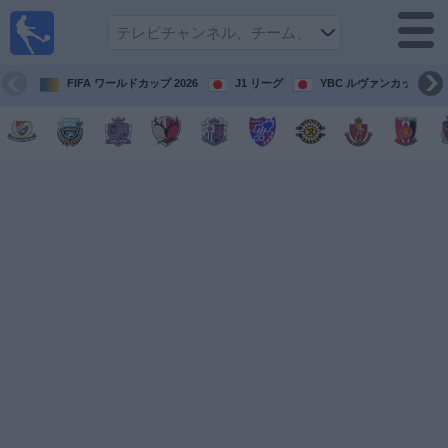
テレ
ビで
サッ
カ
FIFA ワールドカップ 2026
J1 リーグ
YBC ルヴァンカップ
ー。
テレ
ビ放
映試
合ガ
イド
今
後
の
試
合
チ
ー
ム