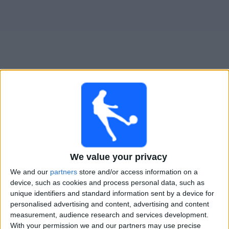
大
会
テ
レ
ビ
チ
Tigres UANL
でテレビ放映の試合ガイド
ャ
ン
日曜日, 2026/10/18
ネ
ル
08:00
リーガ MX
アペルトゥラ
We value your privacy
ニ
We and our
partners
store and/or access information on a
ﾁｰﾊﾞｽ･ｸﾞｱﾀﾞﾗﾊﾗ
ュ
device, such as cookies and process personal data, such as
ティグレス UNAL
ー
unique identifiers and standard information sent by a device for
ス
OneFootball PPV
personalised advertising and content, advertising and content
measurement, audience research and services development.
With your permission we and our partners may use precise
ウ