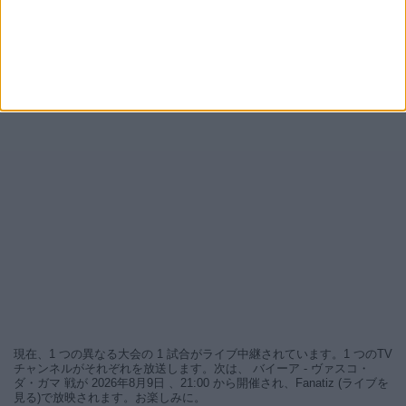
現在、1 つの異なる大会の 1 試合がライブ中継されています。1 つのTV
チャンネルがそれぞれを放送します。次は、 バイーア - ヴァスコ・
ダ・ガマ 戦が 2026年8月9日 、21:00 から開催され、Fanatiz (ライブを
見る)で放映されます。お楽しみに。