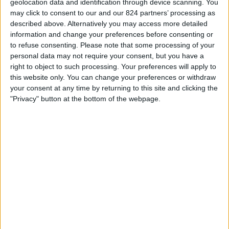
geolocation data and identification through device scanning. You
ータ
ィ
may click to consent to our and our 824 partners’ processing as
ジ
described above. Alternatively you may access more detailed
本日の日付
2026/08/07
から、このウェブサイトが
日本
で
ヴァスコ・ダ・ガ
ェ
information and change your preferences before consenting or
マ
チームの
フットボール
の試合がテレビ放映される日時や場所の統計デー
ッ
to refuse consenting.
Please note that some processing of your
タを収集し始めた
2023/06/11
までの期間について、以下のデータを提供で
ト
personal data may not require your consent, but you have a
きます:
right to object to such processing. Your preferences will apply to
this website only. You can change your preferences or withdraw
90
your consent at any time by returning to this site and clicking the
"Privacy" button at the bottom of the webpage.
放送される試合
5 無料放送の試合
5.56%
85 有料放送の試合
94.44%
最後の無料放送試合
ヴァスコ・ダ・ガマ - ｲﾝﾃﾞﾍﾟﾝﾃﾞｨｴﾝﾃ･ﾒﾃﾞｼﾞﾝ
2026/07/30 コパ・スダメリカーナ por Canal GOAT YouTube
チャンネル別ランキング