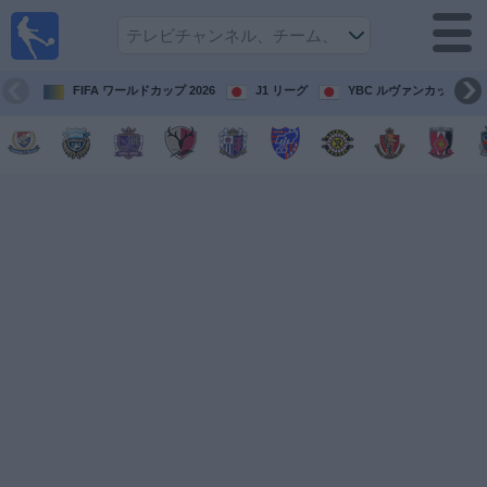
テレ
ビで
サッ
カ
FIFA ワールドカップ 2026
J1 リーグ
YBC ルヴァンカップ
ー。
テレ
ビ放
映試
合ガ
イド
今
後
の
試
合
チ
ー
ム