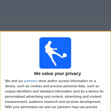
大
会
テ
レ
ビ
チ
ヴァスコ・ダ・ガマ
でテレビ放映の試合ガイド
ャ
ン
月曜日, 2026/08/10
ネ
ル
04:00
セリエ A
We value your privacy
バイーア
We and our
partners
store and/or access information on a
ニ
device, such as cookies and process personal data, such as
ヴァスコ・ダ・ガマ
ュ
unique identifiers and standard information sent by a device for
ー
Fanatiz (ライブを見る)
personalised advertising and content, advertising and content
ス
measurement, audience research and services development.
With your permission we and our partners may use precise
日本におけるヴァスコ・ダ・ガマチームのテレビ放送の統計デ
ウ