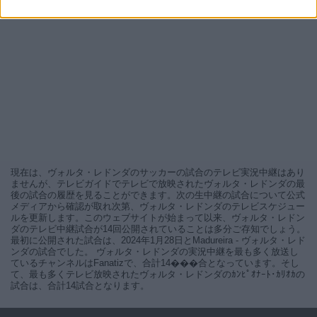
現在は、ヴォルタ・レドンダのサッカーの試合のテレビ実況中継はあり
ませんが、テレビガイドでテレビで放映されたヴォルタ・レドンダの最
後の試合の履歴を見ることができます。次の生中継の試合について公式
メディアから確認が取れ次第、ヴォルタ・レドンダのテレビスケジュー
ルを更新します。このウェブサイトが始まって以来、ヴォルタ・レドン
ダのテレビ中継試合が14回公開されていることは多分ご存知でしょう。
最初に公開された試合は、2024年1月28日とMadureira - ヴォルタ・レド
ンダの試合でした。 ヴォルタ・レドンダの実況中継を最も多く放送し
ているチャンネルはFanatizで、合計14���合となっています。そし
て、最も多くテレビ放映されたヴォルタ・レドンダのｶﾝﾋﾟｵﾅｰﾄ･ｶﾘｵｶの
試合は、合計14試合となります。