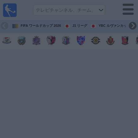
テレ
ビで
サッ
カ
FIFA ワールドカップ 2026
J1 リーグ
YBC ルヴァンカップ
ー。
テレ
ビ放
映試
合ガ
イド
今
後
の
試
合
チ
ー
ム