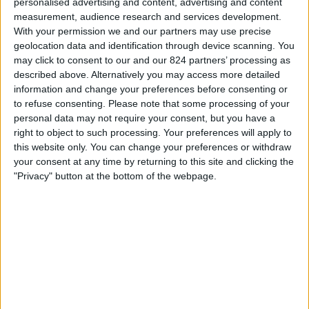
personalised advertising and content, advertising and content
CRフラメンゴ
ィ
measurement, audience research and services development.
Fanatiz (ライブを見る)
ジ
With your permission we and our partners may use precise
ェ
geolocation data and identification through device scanning. You
ッ
木曜日, 2025/01/23
may click to consent to our and our 824 partners’ processing as
ト
described above. Alternatively you may access more detailed
08:30
ｶﾝﾋﾟｵﾅｰﾄ･ｶﾘｵｶ
information and change your preferences before consenting or
to refuse consenting.
Please note that some processing of your
ボタフォゴRJ
personal data may not require your consent, but you have a
ヴォルタ・レドンダ
right to object to such processing. Your preferences will apply to
Fanatiz (ライブを見る)
this website only. You can change your preferences or withdraw
your consent at any time by returning to this site and clicking the
"Privacy" button at the bottom of the webpage.
月曜日, 2025/01/20
07:00
ｶﾝﾋﾟｵﾅｰﾄ･ｶﾘｵｶ
Bangu
ヴォルタ・レドンダ
Fanatiz (ライブを見る)
他の日