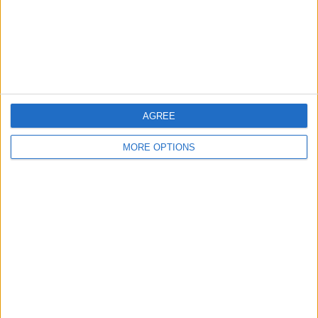
Bangu
2 (14.29%)
CRフラメンゴ
2 (14.29%)
ボタフォゴRJ
2 (14.29%)
サンパイオ・コヘイア
1 (7.14%)
完全なランキングを見る
大会別ランキング
AGREE
ｶﾝﾋﾟｵﾅｰﾄ･ｶﾘｵｶ
14 (100%)
MORE OPTIONS
完全なランキングを見る
曜日別試合数
月曜日
火曜日
水曜日
木曜日
金曜日
土曜日
6
-
-
4
1
-
42.86%
- %
- %
28.57%
7.14%
- %
日曜日