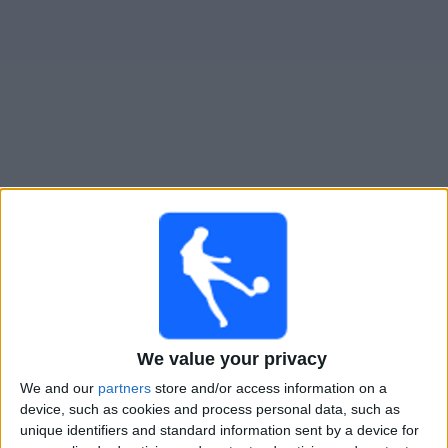
大
会
テ
レ
ビ
チ
ヴォルタ・レドンダ
でテレビ放映の試合ガイド
ャ
ン
×
ネ
ヴォルタ・レドンダ:
現在、テレビで放映されている
ル
試合はありません。過去に放映された試合の履歴を確
認できます。
ニ
ュ
We value your privacy
日曜日, 2025/01/26
ー
We and our
partners
store and/or access information on a
03:30
ス
ｶﾝﾋﾟｵﾅｰﾄ･ｶﾘｵｶ
device, such as cookies and process personal data, such as
unique identifiers and standard information sent by a device for
ヴォルタ・レドンダ
ウ