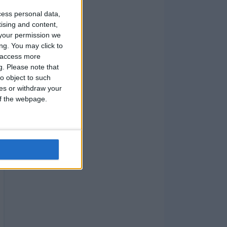
cess personal data,
tising and content,
your permission we
ng. You may click to
y access more
g.
Please note that
o object to such
ces or withdraw your
 of the webpage.