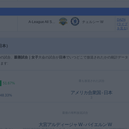
DAZN
A-League All Stars Women
チェルシー W
(ライブ
を見る)
日本）
ル
の試合、
親善試合｜女子
大会の試合が
日本
でいつどこで放送されたかの統計データ
ます:
最も放送された試合
51.67%
アメリカ合衆国 - 日本
48.33%
3
最後の有料放送試合
大宮アルディージャ W - バイエルン W