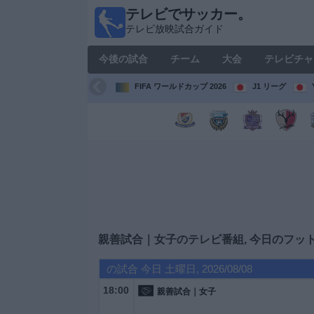
テレビでサッカー。
テレ
テレビ放映試合ガイド
ビで
サッ
今後の試合
チーム
大会
テレビチャ
カ
ー。
FIFA ワールドカップ 2026
J1 リーグ
テレ
ビ放
映試
合ガ
イド
今
後
の
試
親善試合｜女子のテレビ番組, 今日のフッ
合
の試合 今日 土曜日, 2026/08/08
チ
18:00
親善試合｜女子
ー
ム