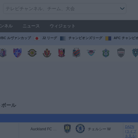
ンネル
ニュース
ウィジェット
YBC ルヴァンカップ
J2 リーグ
チャンピオンズリーグ
AFC チャンピ
トボール
DAZN
Auckland FC Women
チェルシー W
(ライブ
を見る)