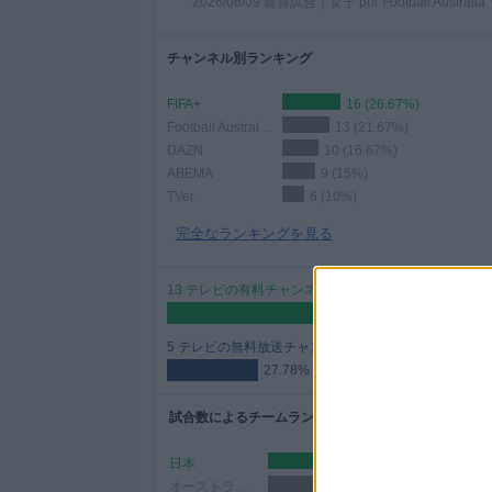
2026/06/09 親善試合｜女子 por Football Australia 
ィ
ジ
チャンネル別ランキング
ェ
ッ
FIFA+
16 (26.67%)
ト
Football Australia YouTube
13 (21.67%)
DAZN
10 (16.67%)
ABEMA
9 (15%)
TVer
6 (10%)
完全なランキングを見る
13 テレビの有料チャンネル
72.22%
5 テレビの無料放送チャンネル
27.78%
試合数によるチームランキング
日本
18 (30%)
オーストラリア
14 (23.33%)