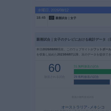
水曜日, 2026/08/12
大
18:45
会
親善試合｜女子
テ
レ
親善試合｜女子のテレビにおける統計データ（
ビ
チ
本日
2026/08/08
現在、このウェブサイトが
フットボー
ャ
を収集し始めた
2023/04/07
以降、次のデータを提供でき
ン
ネ
60
31 無料放送の試合
ル
放送される試合
29 有料放送の試合
ニ
ュ
ー
ス
最後の無料放送試合
オーストラリア - メキシコ
ウ