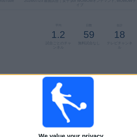
YouTube
2026/07/25 親善試合｜女子 por WOWOWオンデマンド, WOWOWラ
イブ
平均
日数
合計
1.2
59
18
試合ごとのチャ
無料試合なし
テレビチャンネ
ンネル
ル
合計
合計
52
18
Total equipos
CANALES
無料放送の試合数によるチームランキング
オーストラリア
14 (23.33%)
We value your privacy
サウジアラビア
6 (10%)