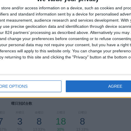
ブラジル
3 (5%)
store and/or access information on a device, such as cookies and pro
Nepal
3 (5%)
ifiers and standard information sent by a device for personalised adver
チャイニーズタイペイ
3 (5%)
tent measurement, audience research and services development.
With 
 use precise geolocation data and identification through device scanni
完全なランキングを見る
ur 824 partners’ processing as described above. Alternatively you ma
 and change your preferences before consenting or to refuse consentin
アウェイ試合数によるチームランキング
our personal data may not require your consent, but you have a right t
ferences will apply to this website only. You can change your preferen
日本
9 (15%)
y returning to this site and clicking the "Privacy" button at the bottom
ニュージーランド
4 (6.67%)
モロッコ
3 (5%)
チャイニーズタイペイ
3 (5%)
アーセナル W
2 (3.33%)
ORE OPTIONS
AGREE
完全なランキングを見る
曜日別試合数
曜日
木曜日
金曜日
土曜日
日曜日
7
3
8
18
8
.67%
5%
13.33%
30%
13.33%