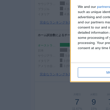
サウジアラビア
6 (10%)
We and our
partners
ブラジル
4 (6.67%)
such as unique ident
イタリア
4 (6.67%)
advertising and con
and our partners may
完全なランキングを見る
consent to our and o
detailed information
ホーム試合数によるチームランキング
some processing of y
processing. Your pre
オーストラリア
12 (20%)
consent at any time b
日本
9 (15%)
サウジアラビア
5 (8.33%)
イタリア
3 (5%)
アメリカ合衆国
3 (5%)
M
完全なランキングを見る
月曜日
火曜日
水
7
9
11.67%
15%
11