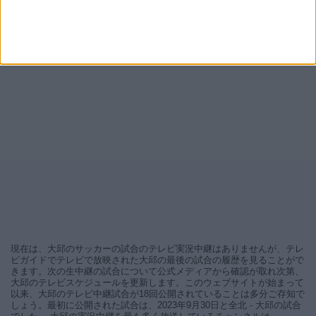
現在は、大邱のサッカーの試合のテレビ実況中継はありませんが、テレ
ビガイドでテレビで放映された大邱の最後の試合の履歴を見ることがで
きます。次の生中継の試合について公式メディアから確認が取れ次第、
大邱のテレビスケジュールを更新します。このウェブサイトが始まって
以来、大邱のテレビ中継試合が18回公開されていることは多分ご存知で
しょう。最初に公開された試合は、2023年9月30日と全北 - 大邱の試合