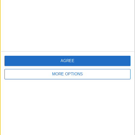
チーム別ランキング
全北
4 (22.22%)
蔚山現代
3 (16.67%)
Daejeon Citizen
2 (11.11%)
水原FC
1 (5.56%)
江原
1 (5.56%)
完全なランキングを見る
AGREE
大会別ランキング
MORE OPTIONS
K リーグ 1
17 (94.44%)
友好的
1 (5.56%)
完全なランキングを見る
曜日別試合数
月曜日
火曜日
水曜日
木曜日
金曜日