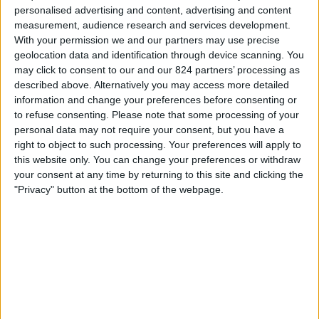
FC Barcelona Official App
personalised advertising and content, advertising and content
ィ
measurement, audience research and services development.
FC Barcelona PPV YouTube
ジ
With your permission we and our partners may use precise
ェ
geolocation data and identification through device scanning. You
ッ
木曜日, 2024/11/28
may click to consent to our and our 824 partners’ processing as
ト
18:00
described above. Alternatively you may access more detailed
K リーグ 1
information and change your preferences before consenting or
Chungnam Asan FC
to refuse consenting.
Please note that some processing of your
personal data may not require your consent, but you have a
大邱
right to object to such processing. Your preferences will apply to
OneFootball
this website only. You can change your preferences or withdraw
your consent at any time by returning to this site and clicking the
日曜日, 2024/11/10
"Privacy" button at the bottom of the webpage.
15:30
K リーグ 1
全北
大邱
OneFootball
他の日