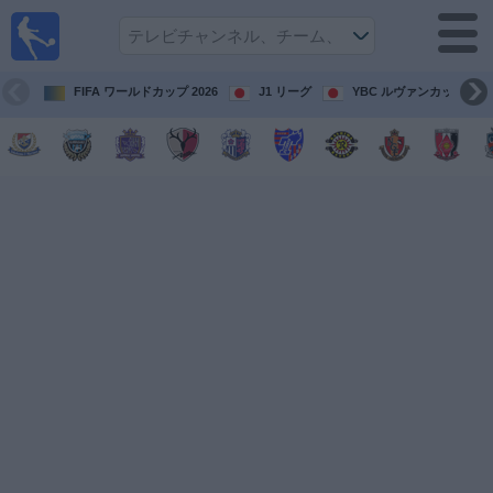
テレ
ビで
サッ
カ
FIFA ワールドカップ 2026
J1 リーグ
YBC ルヴァンカップ
ー。
テレ
ビ放
映試
合ガ
イド
今
後
の
試
合
チ
ー
ム