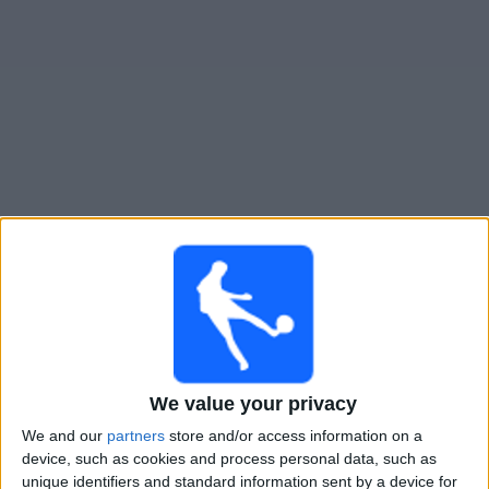
大
会
テ
レ
ビ
チ
大邱
でテレビ放映の試合ガイド
ャ
ン
×
ネ
大邱:
現在、テレビで放映されている試合はありませ
ル
ん。過去に放映された試合の履歴を確認できます。
ニ
月曜日, 2025/08/04
ュ
We value your privacy
20:00
ー
友好的
ス
We and our
partners
store and/or access information on a
大邱
device, such as cookies and process personal data, such as
バルセロナ
unique identifiers and standard information sent by a device for
ウ