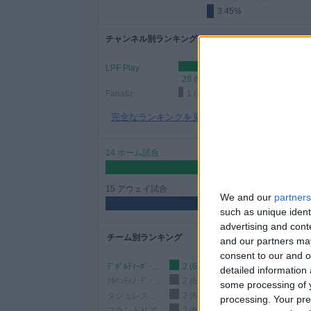
3.45%
ィ
ジ
チャンネル別ランキング
ェ
ッ
LPF Play
ト
28 (96.55%)
Fanatiz
1 (3.45%)
完全なランキングを見る
14 ホーム試合
48.28%
15 アウェイ試合
We and our
partners
51.72%
such as unique ident
advertising and con
チーム別ランキング
and our partners may
consent to our and o
ﾃﾞﾎﾟﾙﾃｨｰﾎﾞ･ｱﾙﾒｰﾆｮ
2 (6.9%)
detailed information
ｱﾙﾍﾝﾃｨﾉ･ﾃﾞ･ｷﾙﾒｽ
2 (6.9%)
some processing of y
タジェレス（R.E）
2 (6.9%)
processing. Your pre
フランドリア
2 (6.9%)