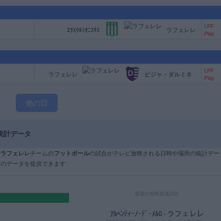
LPF
ｴｸｽｸﾙｼｵﾆｽﾀｽ
ラフェレレ
Play
LPF
ラフェレレ
ビジャ・ダルミネ
Play
他の日
統計データ
で
ラフェレレ
チームの
フットボール
の試合がテレビ放映される日時や場所の統計デー
のデータを提供できます:
最後の無料放送試合
ｱﾙﾍﾝﾃｨｰﾉ･ﾃﾞ･ﾒﾙﾛ - ラフェレレ