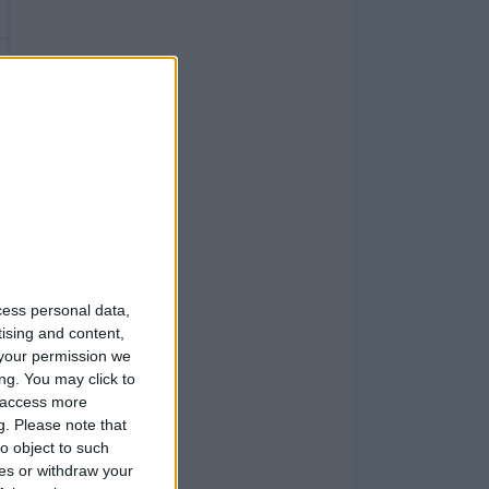
cess personal data,
tising and content,
your permission we
ng. You may click to
y access more
g.
Please note that
o object to such
ces or withdraw your