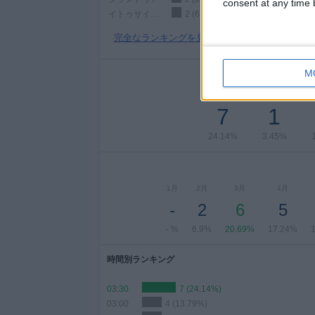
consent at any time b
イトゥサインゴ
2 (6.9%)
完全なランキングを見る
M
月曜日
火曜日
7
1
24.14%
3.45%
1月
2月
3月
4月
-
2
6
5
- %
6.9%
20.69%
17.24%
時間別ランキング
03:30
7 (24.14%)
03:00
4 (13.79%)