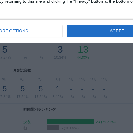
y returning to this site and clicking the "Privacy" button at the bottom
ORE OPTIONS
AGREE
曜日別試合数
水曜日
木曜日
金曜日
土曜日
日曜日
5
-
-
3
13
17.24%
- %
- %
10.34%
44.83%
月別試合数
5月
6月
7月
8月
9月
10月
11月
12月
5
5
5
1
-
-
-
-
17.24%
17.24%
17.24%
3.45%
- %
- %
- %
- %
時間帯別ランキング
深夜
23 (79.31%)
朝
6 (20.69%)