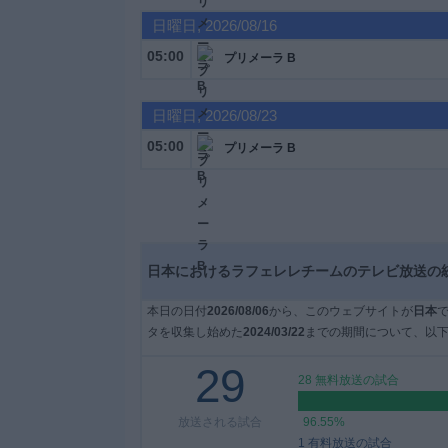
日曜日, 2026/08/16
大
05:00
プリメーラ B
会
日曜日, 2026/08/23
テ
05:00
レ
プリメーラ B
ビ
チ
ャ
ン
ネ
日本におけるラフェレレチームのテレビ放送の
ル
本日の日付
2026/08/06
から、このウェブサイトが
日本
ニ
タを収集し始めた
2024/03/22
までの期間について、以下
ュ
29
ー
28 無料放送の試合
ス
放送される試合
96.55%
1 有料放送の試合
ウ