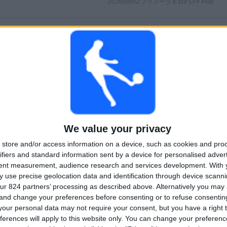
2026/08/02 プリメーラ B por LPF Play
試合
日数
合計
0
4
2
連続有料放送
無料試合なし
テレビチャンネ
ル
合計
最大
合計
2
2
22
We value your privacy
store and/or access information on a device, such as cookies and pro
大会
VS ﾃﾞﾎﾟﾙﾃｨｰﾎﾞ･
対戦相手
ｱﾙﾒｰﾆｮ
ifiers and standard information sent by a device for personalised adver
tent measurement, audience research and services development.
With 
大会別ランキング
 use precise geolocation data and identification through device scanni
ur 824 partners’ processing as described above. Alternatively you ma
プリメーラ B
28 (96.55%)
 and change your preferences before consenting or to refuse consentin
コパ･アルヘンティーナ
1 (3.45%)
our personal data may not require your consent, but you have a right t
ferences will apply to this website only. You can change your preferen
完全なランキングを見る