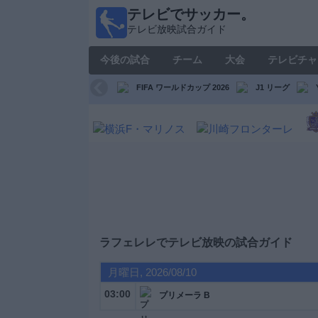
テレビでサッカー。
テレ
テレビ放映試合ガイド
ビで
サッ
今後の試合
チーム
大会
テレビチャ
カ
ー。
FIFA ワールドカップ 2026
J1 リーグ
テレ
ビ放
映試
合ガ
イド
今
後
の
試
ラフェレレ
でテレビ放映の試合ガイド
合
月曜日, 2026/08/10
チ
03:00
プリメーラ B
ー
ム