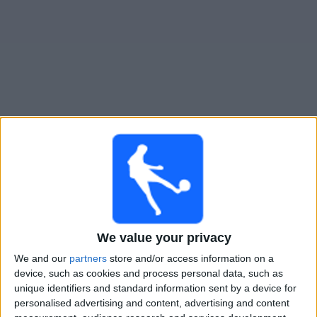
大
会
テ
レ
ビ
チ
ﾋﾞｼﾞｬ･ｻﾝ･ｶﾙﾛｽ
でテレビ放映の試合ガイド
ャ
ン
の試合 今日 土曜日, 2026/08/08
ネ
ル
07:00
プリメーラ B
コミニカシオネス
ニ
We value your privacy
ﾋﾞｼﾞｬ･ｻﾝ･ｶﾙﾛｽ
ュ
We and our
partners
store and/or access information on a
ー
LPF Play
device, such as cookies and process personal data, such as
ス
unique identifiers and standard information sent by a device for
日曜日, 2026/08/16
personalised advertising and content, advertising and content
ウ