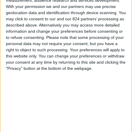
measurement, audience research and services development.
05:00
プリメーラ B
ィ
With your permission we and our partners may use precise
ジ
geolocation data and identification through device scanning. You
ﾋﾞｼﾞｬ･ｻﾝ･ｶﾙﾛｽ
ェ
may click to consent to our and our 824 partners’ processing as
ﾃﾞﾌｪﾝｿｰﾚｽ･ｳﾆﾄﾞｽ
ッ
described above. Alternatively you may access more detailed
ト
information and change your preferences before consenting or
LPF Play
to refuse consenting.
Please note that some processing of your
personal data may not require your consent, but you have a
日曜日, 2026/08/23
right to object to such processing. Your preferences will apply to
05:00
プリメーラ B
this website only. You can change your preferences or withdraw
your consent at any time by returning to this site and clicking the
ｱﾙﾍﾝﾃｨﾉ･ﾃﾞ･ｷﾙﾒｽ
"Privacy" button at the bottom of the webpage.
ﾋﾞｼﾞｬ･ｻﾝ･ｶﾙﾛｽ
LPF Play
他の日
日本におけるﾋﾞｼﾞｬ･ｻﾝ･ｶﾙﾛｽチームのテレビ放送の統計データ
本日の日付
2026/08/08
から、このウェブサイトが
日本
で
ﾋﾞｼﾞｬ･ｻﾝ･ｶﾙﾛｽ
チー