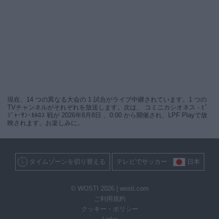
現在、14 つの異なる大会の 1 試合がライブ中継されています。1 つの
TVチャンネルがそれぞれを放送します。次は、 コミニカシオネス - ﾋﾞ
ｼﾞｬ･ｻﾝ･ｶﾙﾛｽ 戦が 2026年8月8日 、0:00 から開催され、LPF Playで放
映されます。お楽しみに。
タイムゾーンを切り替える
テレビでサッカー
日本
© WOSTI 2026 |
wosti.com
ご利用規約
クッキー・ポリシー