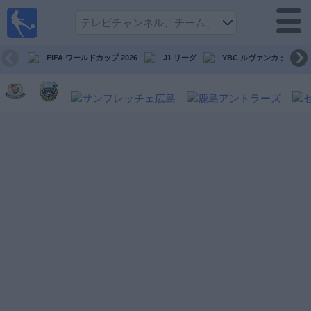
テレ
ビで
サッ
カ
FIFA ワールドカップ 2026
J1 リーグ
YBC ルヴァンカップ
ー。
テレ
ビ放
映試
合ガ
イド
今
後
の
試
合
チ
ー
ム