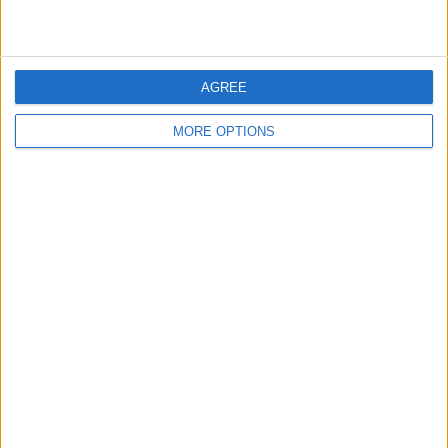
イトゥサインゴ
2 (6.9%)
Deportivo Camioneros
2 (6.9%)
完全なランキングを見る
AGREE
大会別ランキング
MORE OPTIONS
プリメーラ B
29 (100%)
完全なランキングを見る
曜日別試合数
月曜日
火曜日
水曜日
木曜日
金曜日
5
1
4
-
-
17.24%
3.45%
13.79%
- %
- %
土曜日
日曜日
4
15
13.79%
51.72%