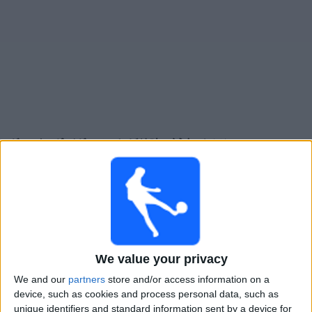
大
会
テ
レ
ビ
チ
ｳﾞｫﾙｽｸﾗ･ﾎﾟﾙﾀｳﾞｧ
でテレビ放映の試合ガイド
ャ
ン
×
ネ
ｳﾞｫﾙｽｸﾗ･ﾎﾟﾙﾀｳﾞｧ:
現在、テレビで放映されている試
ル
合はありません。過去に放映された試合の履歴を確認
できます。
ニ
ュ
木曜日, 2025/05/29
We value your privacy
ー
21:30
ス
ウクライナプレミアリーグ
We and our
partners
store and/or access information on a
device, such as cookies and process personal data, such as
FC クドゥリウカ
unique identifiers and standard information sent by a device for
ウ