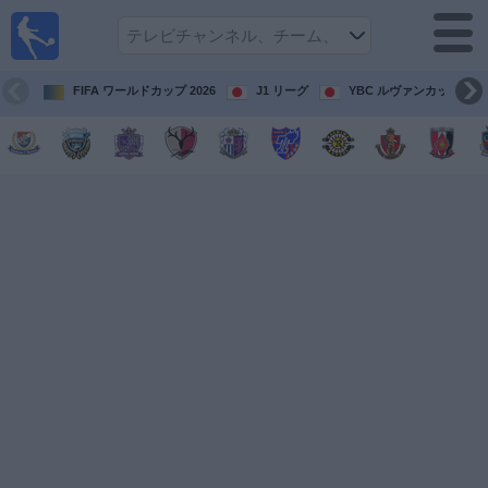
テレ
ビで
サッ
カ
FIFA ワールドカップ 2026
J1 リーグ
YBC ルヴァンカップ
ー。
テレ
ビ放
映試
合ガ
イド
今
後
の
試
合
チ
ー
ム