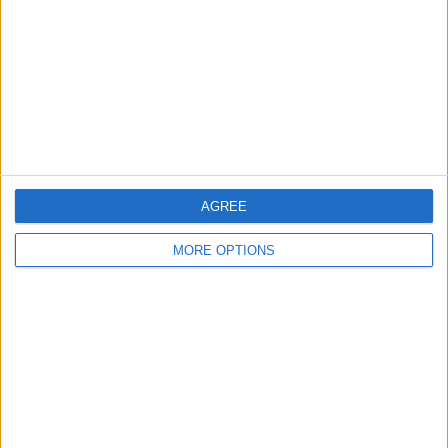
チーム別ランキング
ｺﾛｽ･ｺｳﾞｧﾘﾌｶ
4 (8.51%)
オボロン・キエフ
4 (8.51%)
ジトーミル
4 (8.51%)
LNZ チェルカースィ
4 (8.51%)
オレクサンドリーヤ
3 (6.38%)
完全なランキングを見る
AGREE
大会別ランキング
MORE OPTIONS
ウクライナプレミアリーグ
47 (100%)
完全なランキングを見る
曜日別試合数
月曜日
火曜日
水曜日
木曜日
金曜日
-
3
1
2
9