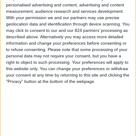
ｳﾞｫﾙｽｸﾗ･ﾎﾟﾙﾀｳﾞｧ
personalised advertising and content, advertising and content
ィ
OneFootball PPV
measurement, audience research and services development.
ジ
With your permission we and our partners may use precise
ェ
geolocation data and identification through device scanning. You
ッ
金曜日, 2025/05/23
may click to consent to our and our 824 partners’ processing as
ト
21:30
ウクライナプレミアリーグ
described above. Alternatively you may access more detailed
information and change your preferences before consenting or
インフレツィ
to refuse consenting.
Please note that some processing of your
ｳﾞｫﾙｽｸﾗ･ﾎﾟﾙﾀｳﾞｧ
personal data may not require your consent, but you have a
right to object to such processing. Your preferences will apply to
OneFootball PPV
this website only. You can change your preferences or withdraw
your consent at any time by returning to this site and clicking the
日曜日, 2025/05/18
"Privacy" button at the bottom of the webpage.
21:30
ウクライナプレミアリーグ
LNZ チェルカースィ
ｳﾞｫﾙｽｸﾗ･ﾎﾟﾙﾀｳﾞｧ
OneFootball PPV
他の日