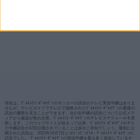
現在は、ｳﾞｫﾙｽｸﾗ･ﾎﾟﾙﾀｳﾞｧのサッカーの試合のテレビ実況中継はありま
せんが、テレビガイドでテレビで放映されたｳﾞｫﾙｽｸﾗ･ﾎﾟﾙﾀｳﾞｧの最後の
試合の履歴を見ることができます。次の生中継の試合について公式メデ
ィアから確認が取れ次第、ｳﾞｫﾙｽｸﾗ･ﾎﾟﾙﾀｳﾞｧのテレビスケジュールを更
新します。このウェブサイトが始まって以来、ｳﾞｫﾙｽｸﾗ･ﾎﾟﾙﾀｳﾞｧのテレ
ビ中継試合が47回公開されていることは多分ご存知でしょう。最初に公
開された試合は、2023年10月7日とｺﾛｽ･ｺｳﾞｧﾘﾌｶ - ｳﾞｫﾙｽｸﾗ･ﾎﾟﾙﾀｳﾞｧの
試合でした。 ｳﾞｫﾙｽｸﾗ･ﾎﾟﾙﾀｳﾞｧの実況中継を最も多く放送しているチ